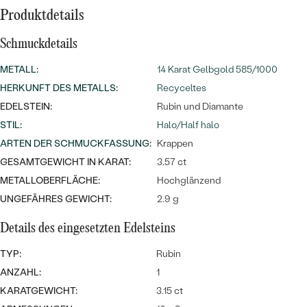
Meistverkaufte
NACH DER FARBE
Produktdetails
Meistverkaufte
Ohrrinnge
NACH DER FORM
Schmuckdetails
Ringe
METALL
:
14 Karat Gelbgold 585/1000
MASSGEFERTIGTER
Personalisierte
HERKUNFT DES METALLS
:
Recyceltes
ANSEHEN
DIAMANTEN
EDELSTEIN:
Rubin und Diamante
Halsketten
STIL
:
Halo/Half halo
ANSEHEN
ARTEN DER SCHMUCKFASSUNG
:
Krappen
GESAMTGEWICHT IN KARAT:
3.57 ct
ANSEHEN
METALLOBERFLÄCHE:
Hochglänzend
Wave Kollektion
UNGEFÄHRES GEWICHT:
2.9 g
Details des eingesetzten Edelsteins
TYP:
Rubin
ANSEHEN
ANZAHL:
1
KARATGEWICHT:
3.15 ct