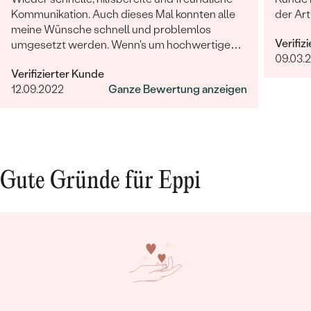
Kommunikation. Auch dieses Mal konnten alle
der Art
meine Wünsche schnell und problemlos
Verifiz
umgesetzt werden. Wenn's um hochwertigen,
09.03.
individuellen und nachhaltigen Schmuck geht,
Verifizierter Kunde
ist Eppi meine Empfehlung!
12.09.2022
Ganze Bewertung anzeigen
Gute Gründe für Eppi