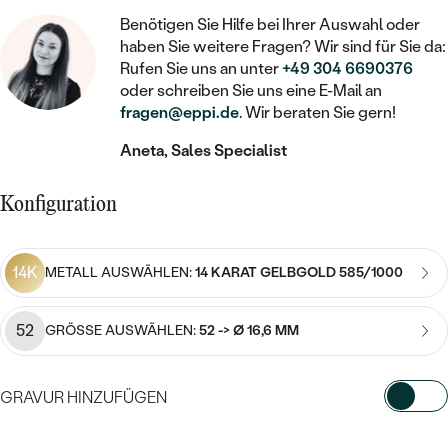
STATEMENT
MIT FÜLLUNG
KINDER
LAB GROWN DIAMANTEN ZUM
Benötigen Sie Hilfe bei Ihrer Auswahl oder
MEDAILLON
SCHMUCK FÜR KINDER
haben Sie weitere Fragen? Wir sind für Sie da:
SIEGELRINGE
EINFASSEN
IM SET
PIERCINGS
Rufen Sie uns an unter
+49 304 6690376
KETTEN
BROSCHEN
oder schreiben Sie uns eine E-Mail an
PERSONALISIERT
FARBIGE DIAMANTEN ZUM EINFASSEN
fragen@eppi.de
. Wir beraten Sie gern!
NACH PREIS
HERZKETTEN
SCHMUCKZUBEHÖR
NACH STEIN
Aneta, Sales Specialist
GÜNSTIG
NACH EDELSTEIN
NACH EDELSTEIN
MIT DIAMANT
MIT TIEREN
NACH MATERIAL
MIT DIAMANT
Konfiguration
MIT DIAMANT
LUXURIÖSE
MIT EDELSTEIN
GOLD
NACH EDELSTEIN
MIT EDELSTEIN
MIT LAB GROWN DIAMANT
PERLENOHRRINGE
14K
METALL AUSWÄHLEN:
14 KARAT GELBGOLD 585/1000
MIT DIAMANT
SILBER
PERLENRINGE
MIT MOISSANIT
MIT EDELSTEIN
PLATIN
NACH PREIS
52
GRÖSSE AUSWÄHLEN:
52 -> Ø 16,6 MM
MIT FARBIGEN DIAMANTEN
NACH PREIS
PREISWERTE
PERLENKETTEN
NACH STEIN
GRAVUR HINZUFÜGEN
MIT SCHWARZEN DIAMANTEN
PREISWERTE
LUXURIÖSE
DIAMANTSCHMUCK
WÄHLEN SIE SCHRIFTART AUS
NACH PREIS