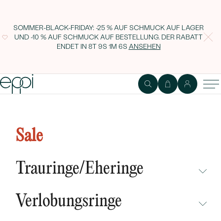
SOMMER-BLACK-FRIDAY: -25 % AUF SCHMUCK AUF LAGER
UND -10 % AUF SCHMUCK AUF BESTELLUNG. DER RABATT
ENDET IN
8T 9S 1M 5S
ANSEHEN
Halo-Ring mit Rubin und
Diamanten Chrys
Sale
Trauringe/Eheringe
NICHT ÜBERSEHEN
Verlobungsringe
NEUHEITEN
NICHT ÜBERSEHEN