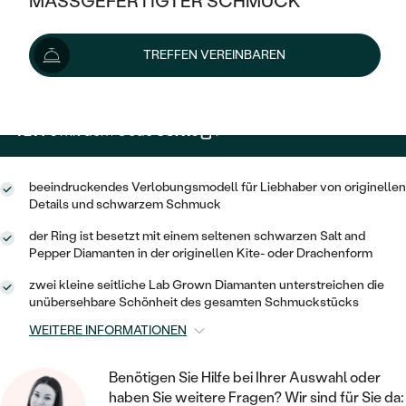
MASSGEFERTIGTER SCHMUCK
1 349 €
SILBER
MIT MEHREREN DIAMANTEN
NACH STYL
GOLD
AUSVERKAUF
AUSVERKAUF
Wir liefern den Schmuck innerhalb von 3 - 4 Wochen.
TREFFEN VEREINBAREN
PLATIN
KLASSISCH
HALO
Lieferoptionen
SILBER
WENN SCHMUCK HILFT
NACH MATERIAL
MINIMALISTISCHE
DREI STEINE
PLATIN
NACH STYL
1 214 €
mit dem Code
SUN10
.
GOLD
NACH TYP
MEMOIRE
OHRSTECKER
VINTAGE
OHRRINGE
SILBER
NACH STYL
beeindruckendes Verlobungsmodell für Liebhaber von originellen
V-FORM
CREOLEN
IM SET
Details und schwarzem Schmuck
SOLITÄR
RINGE
PLATIN
VINTAGE
der Ring ist besetzt mit einem seltenen schwarzen Salt and
MINIMALISTISCHE
AUSSERGEWÖHNLICH
Pepper Diamanten in der originellen Kite- oder Drachenform
ZUR GEBURT EINES KINDES
ANHÄNGER / KETTEN
AUSSERGEWÖHNLICHE
NACH STYL
OHRHÄNGER
zwei kleine seitliche Lab Grown Diamanten unterstreichen die
PERSONALISIERT
ARMBÄNDER
unübersehbare Schönheit des gesamten Schmuckstücks
GESTALTE EINEN RING
MEMOIRE
GEHÄMMERTE
SOLITÄR
WEITERE INFORMATIONEN
WÄHLE EINEN RING
MIT STERNZEICHEN
SCHMUCKSET
MINIMALISTISCHE
VON HAND GRAVIERTE
HERZ
Benötigen Sie Hilfe bei Ihrer Auswahl oder
DIAMANTEN ZUM EINFASSEN
MINIMALISTISCH
HERRENSCHMUCK
haben Sie weitere Fragen? Wir sind für Sie da: