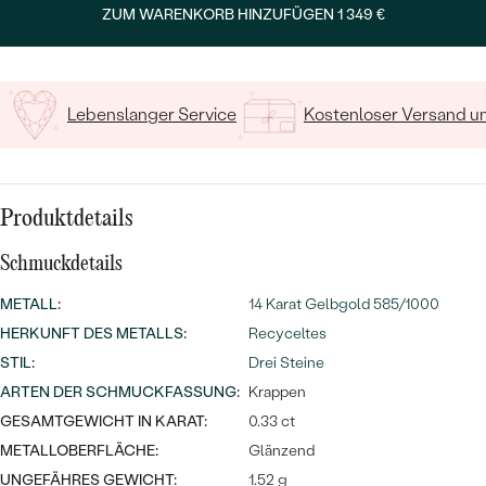
MIT SALT AND PEPPER DIAMANTEN
LUXURIÖSE
ZUM WARENKORB HINZUFÜGEN
1 349 €
15
/ 15 ZEICHEN
PREISWERTE
EDELSTEINSCHMUCK
Meistverkaufte
MIT EDELSTEIN
LUXURIÖSE
SCHMUCK MIT LAB GROWN
Eheringe
Lebenslanger Service
Kostenloser Versand 
DIAMANTEN
NACH MATERIAL
GOLD
PERLENSCHMUCK
ANSCHAUEN
Produktdetails
PLATIN
NACH STYL
Schmuckdetails
SILBER
PERSONALISIERT
METALL
:
14 Karat Gelbgold 585/1000
HERKUNFT DES METALLS
:
Recyceltes
SYMBOLISCH
STIL
:
Drei Steine
ARTEN DER SCHMUCKFASSUNG
:
Krappen
MINIMALISTISCH
GESAMTGEWICHT IN KARAT:
0.33 ct
NACH ANLASS
METALLOBERFLÄCHE:
Glänzend
UNGEFÄHRES GEWICHT:
1.52 g