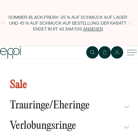
SOMMER-BLACK-FRIDAY: -25 % AUF SCHMUCK AUF LAGER
UND -10 % AUF SCHMUCK AUF BESTELLUNG. DER RABATT
ENDET IN
8T 4S 24M 52S
ANSEHEN
Goldring mit Salt and Pepper
Diamant in Kiteform Adalia
Sale
Trauringe/Eheringe
NICHT ÜBERSEHEN
Verlobungsringe
NEUHEITEN
NICHT ÜBERSEHEN