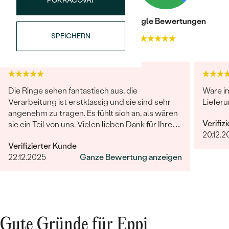
POKRAČOVAT
REINHEIT:
SI
FARBE:
G-H
Trusted shop Bewertungen
Google Bewertungen
HERKUNFT:
Im Labor hergestellt
SPEICHERN
4.9
4.9
Die Ringe sehen fantastisch aus, die
Ware i
Bestseller
Verarbeitung ist erstklassig und sie sind sehr
Lieferu
angenehm zu tragen. Es fühlt sich an, als wären
Verifiz
sie ein Teil von uns. Vielen lieben Dank für Ihre
20.12.2
großartige Arbeit! Sehr gerne werden wir Eppi
ANSEHEN
Verifizierter Kunde
und Ihre Marke unseren Freunden und Familien
22.12.2025
Ganze Bewertung anzeigen
weiterempfehlen.
Gute Gründe für Eppi