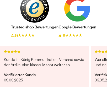
Trusted shop Bewertungen
Google Bewertungen
4.9
4.9
Kunde ist König Kommunikation, Versand sowie
War all
der Artikel sind klasse. Macht weiter so.
und de
Verifizierter Kunde
Verifiz
09.03.2025
03.05.