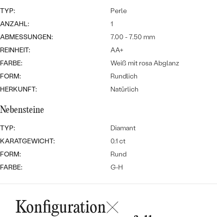
Meistverkaufte
NACH DER FARBE
TYP:
Perle
Meistverkaufte
Ohrrinnge
ANZAHL:
1
NACH DER FORM
ABMESSUNGEN:
7.00 - 7.50 mm
Ringe
REINHEIT:
AA+
MASSGEFERTIGTER
Personalisierte
FARBE:
Weiß mit rosa Abglanz
ANSEHEN
DIAMANTEN
FORM:
Rundlich
Halsketten
ANSEHEN
HERKUNFT:
Natürlich
Nebensteine
ANSEHEN
TYP:
Diamant
Wave Kollektion
KARATGEWICHT:
0.1 ct
FORM:
Rund
FARBE:
G-H
ANSEHEN
Konfiguration