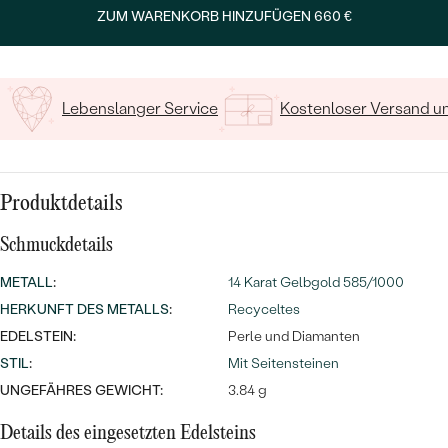
MIT SALT AND PEPPER DIAMANTEN
LUXURIÖSE
ZUM WARENKORB HINZUFÜGEN
660 €
PREISWERTE
15
/ 15 ZEICHEN
EDELSTEINSCHMUCK
Meistverkaufte
MIT EDELSTEIN
LUXURIÖSE
SCHMUCK MIT LAB GROWN
Eheringe
Lebenslanger Service
Kostenloser Versand 
DIAMANTEN
NACH MATERIAL
GOLD
PERLENSCHMUCK
ANSCHAUEN
PLATIN
Produktdetails
NACH STYL
Schmuckdetails
SILBER
PERSONALISIERT
METALL
:
14 Karat Gelbgold 585/1000
HERKUNFT DES METALLS
:
Recyceltes
SYMBOLISCH
EDELSTEIN:
Perle und Diamanten
MINIMALISTISCH
STIL
:
Mit Seitensteinen
UNGEFÄHRES GEWICHT:
3.84 g
NACH ANLASS
Details des eingesetzten Edelsteins