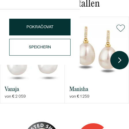
Das könnte Ihnen gefallen
POKRAČOVAT
SPEICHERN
Bestseller
ANSEHEN
Vanaja
Manisha
von € 2 059
von € 1 259