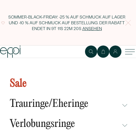
SOMMER-BLACK-FRIDAY: -25 % AUF SCHMUCK AUF LAGER
UND -10 % AUF SCHMUCK AUF BESTELLUNG. DER RABATT
ENDET IN
9T 11S 22M 19S
ANSEHEN
Goldring mit Perle und
Diamanten Geeta
Sale
Trauringe/Eheringe
NICHT ÜBERSEHEN
Verlobungsringe
NEUHEITEN
NICHT ÜBERSEHEN