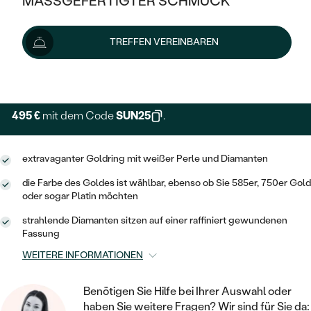
MASSGEFERTIGTER SCHMUCK
660 €
1 009 €
-35 %
SILBER
MIT MEHREREN DIAMANTEN
NACH STYL
GOLD
AUSVERKAUF
AUSVERKAUF
Schmuck ist auf Lager. Wir liefern ihn innerhalb von 24
TREFFEN VEREINBAREN
PLATIN
KLASSISCH
HALO
Stunden.
SILBER
WENN SCHMUCK HILFT
Lieferoptionen
NACH MATERIAL
MINIMALISTISCHE
DREI STEINE
PLATIN
NACH STYL
GOLD
NACH TYP
MEMOIRE
495 €
mit dem Code
SUN25
.
OHRSTECKER
VINTAGE
OHRRINGE
SILBER
NACH STYL
V-FORM
CREOLEN
IM SET
extravaganter Goldring mit weißer Perle und Diamanten
SOLITÄR
RINGE
PLATIN
VINTAGE
die Farbe des Goldes ist wählbar, ebenso ob Sie 585er, 750er Gold
MINIMALISTISCHE
AUSSERGEWÖHNLICH
oder sogar Platin möchten
ZUR GEBURT EINES KINDES
ANHÄNGER / KETTEN
AUSSERGEWÖHNLICHE
NACH STYL
OHRHÄNGER
strahlende Diamanten sitzen auf einer raffiniert gewundenen
PERSONALISIERT
ARMBÄNDER
GESTALTE EINEN RING
Fassung
MEMOIRE
GEHÄMMERTE
SOLITÄR
WEITERE INFORMATIONEN
WÄHLE EINEN RING
MIT STERNZEICHEN
SCHMUCKSET
MINIMALISTISCHE
VON HAND GRAVIERTE
HERZ
Benötigen Sie Hilfe bei Ihrer Auswahl oder
DIAMANTEN ZUM EINFASSEN
MINIMALISTISCH
HERRENSCHMUCK
haben Sie weitere Fragen? Wir sind für Sie da: