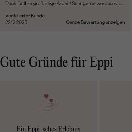
Dank für Ihre großartige Arbeit! Sehr gerne werden wir
Eppi und Ihre Marke unseren Freunden und Familien
Verifizierter Kunde
weiterempfehlen.
22.12.2025
Ganze Bewertung anzeigen
Gute Gründe für Eppi
Ein Eppi-sches Erlebnis