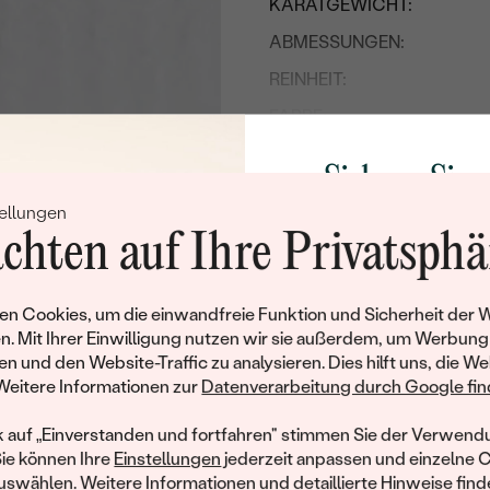
KARATGEWICHT:
ABMESSUNGEN:
REINHEIT:
FARBE:
FORM:
Sichern Sie 
HERKUNFT:
ellungen
Rabatt auf Ih
chten auf Ihre Privatsphä
Schmucks
Werden Sie Teil unse
n Cookies, um die einwandfreie Funktion und Sicherheit der 
und entdecken Sie die W
n. Mit Ihrer Einwilligung nutzen wir sie außerdem, um Werbung
gefertigten Schmucks
en und den Website-Traffic zu analysieren. Dies hilft uns, die We
Willkommensgeschen
Weitere Informationen zur
Datenverarbeitung durch Google find
Ihnen umgehend einen 
Ihren ersten Ein
k auf „Einverstanden und fortfahren" stimmen Sie der Verwendu
Sie können Ihre
Einstellungen
jederzeit anpassen und einzelne 
swählen. Weitere Informationen und detaillierte Hinweise finde