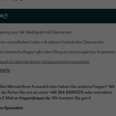
10
.
sring aus 14k Weißgold mit Diamanten
hrer unendlichen Liebe mit sieben funkelnden Diamanten
ten besetzte Bogen gibt dem Ring ein extravagantes Aussehen
 auch im Set mit einem Verlobungsring erwerben
ONEN
Sie Hilfe bei Ihrer Auswahl oder haben Sie weitere Fragen? Wir
e da: Rufen Sie uns an unter
+49 304 6690376
oder schreiben
e E-Mail an
fragen@eppi.de
. Wir beraten Sie gern!
es Specialist