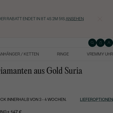
ER RABATT ENDET IN
8T 4S 2M 50S
ANSEHEN
ANHÄNGER / KETTEN
RINGE
VREMMY UHR
iamanten aus Gold Suria
CK INNERHALB VON 3 - 4 WOCHEN.
LIEFEROPTIONEN
+ 147 €
UNG