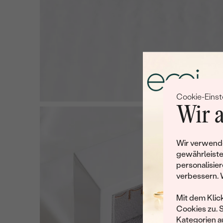
Cookie-Einst
Wir a
Wir verwende
gewährleiste
personalisier
verbessern. 
Mit dem Klic
Cookies zu. 
Kategorien au