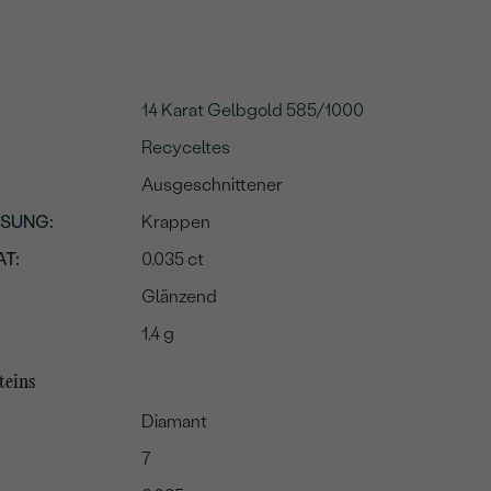
14 Karat Gelbgold 585/1000
Recyceltes
Ausgeschnittener
SSUNG
:
Krappen
T:
0.035 ct
Glänzend
1.4 g
teins
Diamant
7