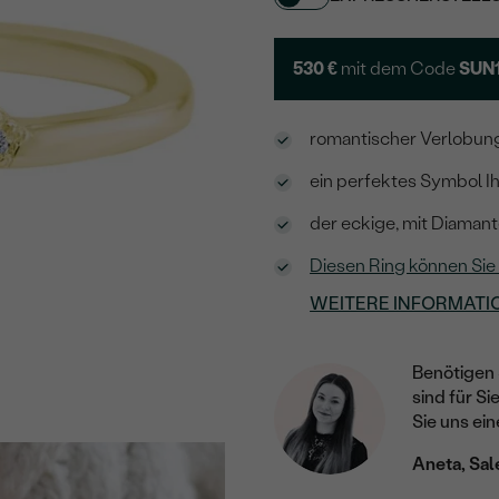
530 €
mit dem Code
SUN
romantischer Verlobung
ein perfektes Symbol I
der eckige, mit Diaman
Diesen Ring können Sie
WEITERE INFORMATI
Benötigen 
sind für Si
Sie uns ein
Aneta, Sal