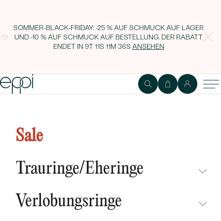
SOMMER-BLACK-FRIDAY: -25 % AUF SCHMUCK AUF LAGER
UND -10 % AUF SCHMUCK AUF BESTELLUNG. DER RABATT
ENDET IN
9T 11S 11M 35S
ANSEHEN
Goldring mit Citrinherz Perry
Sale
Trauringe/Eheringe
NICHT ÜBERSEHEN
Verlobungsringe
NEUHEITEN
NICHT ÜBERSEHEN