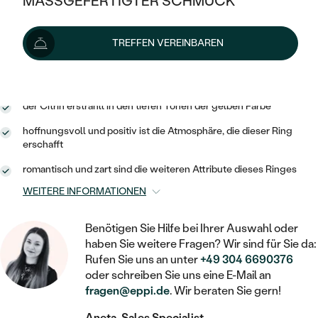
MASSGEFERTIGTER SCHMUCK
SILBER
Lieferoptionen
MIT MEHREREN DIAMANTEN
NACH STYL
GOLD
AUSVERKAUF
AUSVERKAUF
TREFFEN VEREINBAREN
PLATIN
KLASSISCH
HALO
SILBER
WENN SCHMUCK HILFT
721 €
mit dem Code
SUN10
.
NACH MATERIAL
MINIMALISTISCHE
DREI STEINE
PLATIN
NACH STYL
GOLD
NACH TYP
der Citrin erstrahlt in den tiefen Tönen der gelben Farbe
MEMOIRE
OHRSTECKER
VINTAGE
hoffnungsvoll und positiv ist die Atmosphäre, die dieser Ring
OHRRINGE
SILBER
NACH STYL
erschafft
V-FORM
CREOLEN
IM SET
SOLITÄR
RINGE
romantisch und zart sind die weiteren Attribute dieses Ringes
PLATIN
VINTAGE
MINIMALISTISCHE
AUSSERGEWÖHNLICH
WEITERE INFORMATIONEN
ZUR GEBURT EINES KINDES
ANHÄNGER / KETTEN
AUSSERGEWÖHNLICHE
NACH STYL
OHRHÄNGER
Benötigen Sie Hilfe bei Ihrer Auswahl oder
PERSONALISIERT
ARMBÄNDER
GESTALTE EINEN RING
haben Sie weitere Fragen? Wir sind für Sie da:
MEMOIRE
GEHÄMMERTE
SOLITÄR
Rufen Sie uns an unter
+49 304 6690376
WÄHLE EINEN RING
MIT STERNZEICHEN
SCHMUCKSET
oder schreiben Sie uns eine E-Mail an
MINIMALISTISCHE
VON HAND GRAVIERTE
fragen@eppi.de
. Wir beraten Sie gern!
HERZ
DIAMANTEN ZUM EINFASSEN
MINIMALISTISCH
HERRENSCHMUCK
Aneta, Sales Specialist