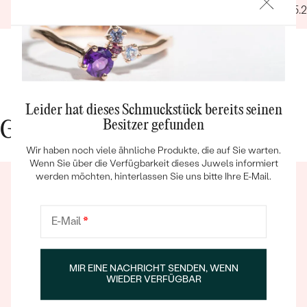
09.03.2025
03.05.
Leider hat dieses Schmuckstück bereits seinen
Bestseller
Besitzer gefunden
Gute Gründe für Eppi
Wir haben noch viele ähnliche Produkte, die auf Sie warten.
Wenn Sie über die Verfügbarkeit dieses Juwels informiert
werden möchten, hinterlassen Sie uns bitte Ihre E-Mail.
ANSEHEN
E-Mail
*
MIR EINE NACHRICHT SENDEN, WENN
Ein Eppi-sches Erlebnis
WIEDER VERFÜGBAR
Wenn Sie online oder persönlich einkaufen, können Sie
sich darauf verlassen, dass unser Team dafür sorgt,