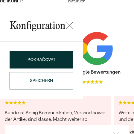
Meistverkaufte
HERKUNFT:
Natürlich
NACH DER FARBE
Meistverkaufte
Ohrrinnge
NACH DER FORM
Konfiguration
Ringe
MASSGEFERTIGTER
Personalisierte
ANSEHEN
DIAMANTEN
Halsketten
ANSEHEN
POKRAČOVAT
Trusted shop Bewertungen
Google Bewertungen
ANSEHEN
SPEICHERN
4.9
4.9
Wave Kollektion
Kunde ist König Kommunikation, Versand sowie
War all
ANSEHEN
der Artikel sind klasse. Macht weiter so.
und de
Verifizierter Kunde
Verifiz