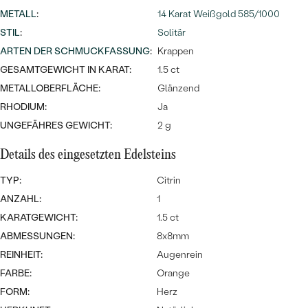
MIT SALT AND PEPPER DIAMANTEN
LUXURIÖSE
METALL
:
14 Karat Weißgold 585/1000
PREISWERTE
EDELSTEINSCHMUCK
Meistverkaufte
MIT EDELSTEIN
STIL
:
Solitär
ARTEN DER SCHMUCKFASSUNG
:
Krappen
LUXURIÖSE
SCHMUCK MIT LAB GROWN
Eheringe
GESAMTGEWICHT IN KARAT:
1.5 ct
DIAMANTEN
NACH MATERIAL
METALLOBERFLÄCHE:
Glänzend
GOLD
RHODIUM:
Ja
PERLENSCHMUCK
UNGEFÄHRES GEWICHT:
2 g
ANSCHAUEN
PLATIN
Details des eingesetzten Edelsteins
NACH STYL
SILBER
TYP:
Citrin
PERSONALISIERT
ANZAHL:
1
SYMBOLISCH
KARATGEWICHT:
1.5 ct
ABMESSUNGEN:
8x8mm
MINIMALISTISCH
REINHEIT:
Augenrein
FARBE:
Orange
NACH ANLASS
FORM:
Herz