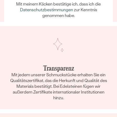
Mit meinem Klicken bestätige ich, dass ich die
dass schon die Auswahl eines Schmuckstücks zu
Datenschutzbestimmungen
zur Kenntnis
einem unvergesslichen Erlebnis wird.
genommen habe.
Transparenz
Mit jedem unserer Schmuckstücke erhalten Sie ein
Qualitätszertifikat, das die Herkunft und Qualität des
Materials bestätigt. Bei Edelsteinen fügen wir
außerdem Zertifikate internationaler Institutionen
hinzu.