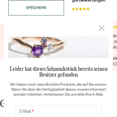
Trusted shop Bewertungen
Google Bewertungen
SPEICHERN
4.9
4.9
Sehr zu empfehlen, in allen Bereichen Note 1
Ich hab
es ist 
Verifizierter Kunde
Bestseller
gelaufe
04.10.2021
Verifiz
30.09.
Leider hat dieses Schmuckstück bereits seinen
ANSEHEN
Besitzer gefunden
Wir haben noch viele ähnliche Produkte, die auf Sie warten.
Wenn Sie über die Verfügbarkeit dieses Juwels informiert
werden möchten, hinterlassen Sie uns bitte Ihre E-Mail.
Gute Gründe für Eppi
E-Mail
*