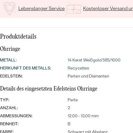
MIT SALT AND PEPPER DIAMANTEN
LUXURIÖSE
Lebenslanger Service
Kostenloser Versand 
PREISWERTE
EDELSTEINSCHMUCK
Meistverkaufte
MIT EDELSTEIN
LUXURIÖSE
SCHMUCK MIT LAB GROWN
Eheringe
DIAMANTEN
NACH MATERIAL
Produktdetails
GOLD
PERLENSCHMUCK
Ohrringe
ANSCHAUEN
PLATIN
METALL
:
14 Karat Weißgold 585/1000
NACH STYL
HERKUNFT DES METALLS
:
Recyceltes
SILBER
EDELSTEIN:
Perlen und Diamanten
PERSONALISIERT
Details des eingesetzten Edelsteins Ohrringe
SYMBOLISCH
TYP:
Perle
MINIMALISTISCH
ANZAHL:
2
ABMESSUNGEN:
12.00 - 13.00 mm
NACH ANLASS
REINHEIT:
B
FARBE:
Schwarz mit Abglanz