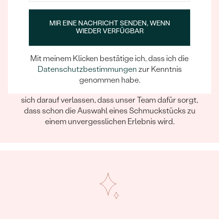
MIR EINE NACHRICHT SENDEN, WENN
WIEDER VERFÜGBAR
Mit meinem Klicken bestätige ich, dass ich die
Datenschutzbestimmungen
zur Kenntnis
Ein Eppi-sches Erlebnis
genommen habe.
Wenn Sie online oder persönlich einkaufen, können Sie
sich darauf verlassen, dass unser Team dafür sorgt,
dass schon die Auswahl eines Schmuckstücks zu
einem unvergesslichen Erlebnis wird.