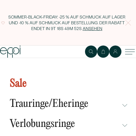
SOMMER-BLACK-FRIDAY: -25 % AUF SCHMUCK AUF LAGER
UND -10 % AUF SCHMUCK AUF BESTELLUNG. DER RABATT
ENDET IN
9T 18S 49M 52S
ANSEHEN
Goldenes Set mit Tahiti Perlen
und Diamanten Ellanie
Sale
Trauringe/Eheringe
NICHT ÜBERSEHEN
Verlobungsringe
NEUHEITEN
NICHT ÜBERSEHEN