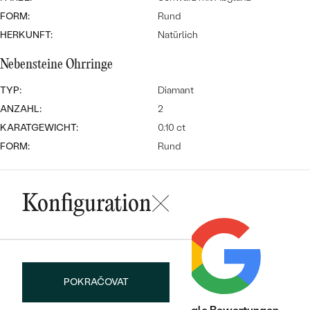
Meistverkaufte
NACH DER FARBE
FORM:
Rund
Meistverkaufte
Ohrrinnge
HERKUNFT:
Natürlich
NACH DER FORM
Ringe
Nebensteine Ohrringe
MASSGEFERTIGTER
Personalisierte
TYP:
Diamant
ANSEHEN
DIAMANTEN
ANZAHL:
2
Halsketten
ANSEHEN
KARATGEWICHT:
0.10 ct
FORM:
Rund
ANSEHEN
Wave Kollektion
Konfiguration
ANSEHEN
POKRAČOVAT