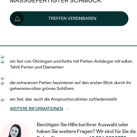
MASSGEFERTIGTER SCHMUCK
1 044 €
1 100 €
-6 %
SILBER
MIT MEHREREN DIAMANTEN
NACH STYL
GOLD
AUSVERKAUF
AUSVERKAUF
Lieferoptionen
TREFFEN VEREINBAREN
PLATIN
KLASSISCH
HALO
SILBER
WENN SCHMUCK HILFT
NACH MATERIAL
MINIMALISTISCHE
940 €
mit dem Code
SUN10
.
DREI STEINE
PLATIN
NACH STYL
GOLD
NACH TYP
MEMOIRE
OHRSTECKER
VINTAGE
OHRRINGE
SILBER
NACH STYL
ein Set von Ohrringen und Kette mit Perlen-Anhänger mit edlen
V-FORM
CREOLEN
IM SET
Tahiti Perlen und Diamanten
SOLITÄR
RINGE
PLATIN
VINTAGE
MINIMALISTISCHE
AUSSERGEWÖHNLICH
die schwarzen Perlen faszinieren auf den ersten Blick durch ihr
ZUR GEBURT EINES KINDES
ANHÄNGER / KETTEN
gehemnisvolles grünes Schillern
AUSSERGEWÖHNLICHE
NACH STYL
OHRHÄNGER
ein Set, das auch die Anspruchsvollsten zufriedenstellt
PERSONALISIERT
ARMBÄNDER
GESTALTE EINEN RING
MEMOIRE
WEITERE INFORMATIONEN
GEHÄMMERTE
SOLITÄR
WÄHLE EINEN RING
MIT STERNZEICHEN
SCHMUCKSET
MINIMALISTISCHE
VON HAND GRAVIERTE
Benötigen Sie Hilfe bei Ihrer Auswahl oder
HERZ
DIAMANTEN ZUM EINFASSEN
MINIMALISTISCH
haben Sie weitere Fragen? Wir sind für Sie da:
HERRENSCHMUCK