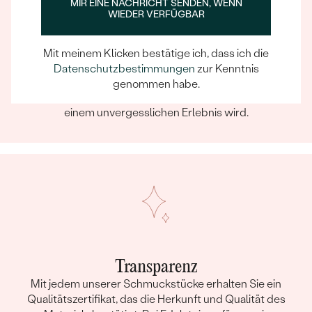
MIR EINE NACHRICHT SENDEN, WENN
KARATGEWICHT:
0.07 ct
WIEDER VERFÜGBAR
FORM:
Rund
Ein Eppi-sches Erlebnis
REINHEIT:
SI
Mit meinem Klicken bestätige ich, dass ich die
Wenn Sie online oder persönlich einkaufen, können Sie
Datenschutzbestimmungen
zur Kenntnis
FARBE:
G-H
sich darauf verlassen, dass unser Team dafür sorgt,
genommen habe.
HERKUNFT:
Natürlich
dass schon die Auswahl eines Schmuckstücks zu
einem unvergesslichen Erlebnis wird.
Transparenz
Mit jedem unserer Schmuckstücke erhalten Sie ein
Qualitätszertifikat, das die Herkunft und Qualität des