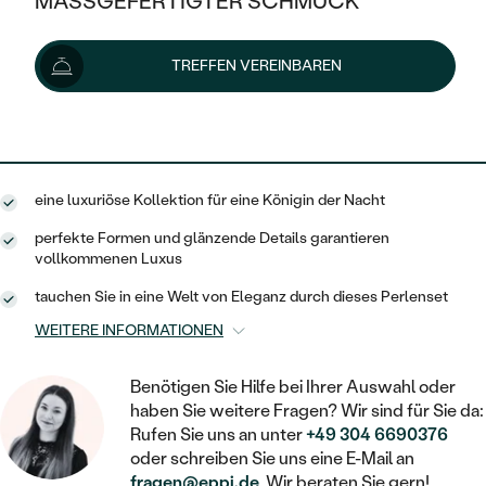
MASSGEFERTIGTER SCHMUCK
4 016 €
4 226 €
-5 %
SILBER
MIT MEHREREN DIAMANTEN
NACH STYL
GOLD
AUSVERKAUF
AUSVERKAUF
Lieferoptionen
TREFFEN VEREINBAREN
PLATIN
KLASSISCH
HALO
SILBER
WENN SCHMUCK HILFT
NACH MATERIAL
MINIMALISTISCHE
3 614 €
mit dem Code
SUN10
.
DREI STEINE
PLATIN
NACH STYL
GOLD
NACH TYP
MEMOIRE
OHRSTECKER
VINTAGE
eine luxuriöse Kollektion für eine Königin der Nacht
OHRRINGE
SILBER
NACH STYL
V-FORM
CREOLEN
IM SET
perfekte Formen und glänzende Details garantieren
SOLITÄR
RINGE
vollkommenen Luxus
PLATIN
VINTAGE
MINIMALISTISCHE
AUSSERGEWÖHNLICH
tauchen Sie in eine Welt von Eleganz durch dieses Perlenset
ZUR GEBURT EINES KINDES
ANHÄNGER / KETTEN
WEITERE INFORMATIONEN
AUSSERGEWÖHNLICHE
NACH STYL
OHRHÄNGER
PERSONALISIERT
ARMBÄNDER
GESTALTE EINEN RING
MEMOIRE
Benötigen Sie Hilfe bei Ihrer Auswahl oder
GEHÄMMERTE
SOLITÄR
WÄHLE EINEN RING
haben Sie weitere Fragen? Wir sind für Sie da:
MIT STERNZEICHEN
SCHMUCKSET
MINIMALISTISCHE
Rufen Sie uns an unter
+49 304 6690376
VON HAND GRAVIERTE
HERZ
oder schreiben Sie uns eine E-Mail an
DIAMANTEN ZUM EINFASSEN
MINIMALISTISCH
HERRENSCHMUCK
fragen@eppi.de
. Wir beraten Sie gern!