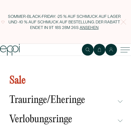
SOMMER-BLACK-FRIDAY: -25 % AUF SCHMUCK AUF LAGER
UND -10 % AUF SCHMUCK AUF BESTELLUNG. DER RABATT
ENDET IN
9T 18S 28M 26S
ANSEHEN
Goldenes Schmuckset mit Perlen
und Diamanten Giusepina
Sale
Trauringe/Eheringe
NICHT ÜBERSEHEN
Verlobungsringe
NEUHEITEN
NICHT ÜBERSEHEN