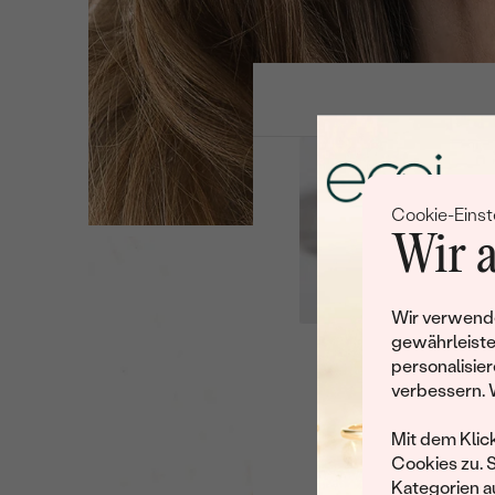
Cookie-Einst
Wir a
Wir verwende
gewährleiste
personalisier
Leider 
verbessern. 
Wir haben noch viele 
Mit dem Klic
Cookies zu. 
Kategorien au