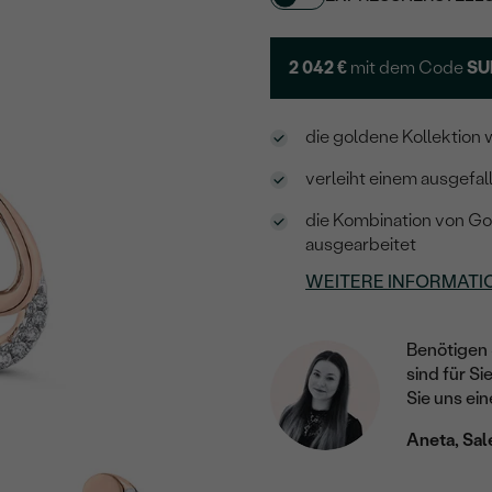
2 042 €
mit dem Code
SU
die goldene Kollektion 
verleiht einem ausgefal
die Kombination von Gold
ausgearbeitet
WEITERE INFORMATI
Benötigen 
sind für Si
Sie uns ein
Aneta, Sal