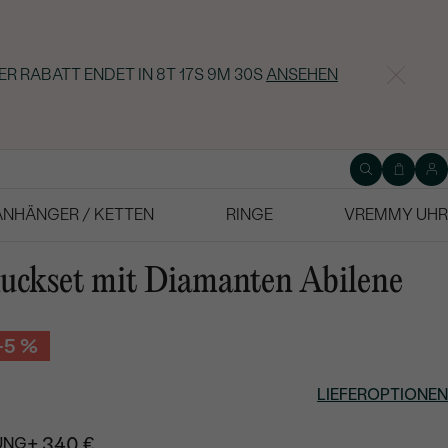
ER RABATT ENDET IN
8T 17S 9M 29S
ANSEHEN
ANHÄNGER / KETTEN
RINGE
VREMMY UHR
uckset mit Diamanten Abilene
-5 %
LIEFEROPTIONEN
+ 340 €
UNG