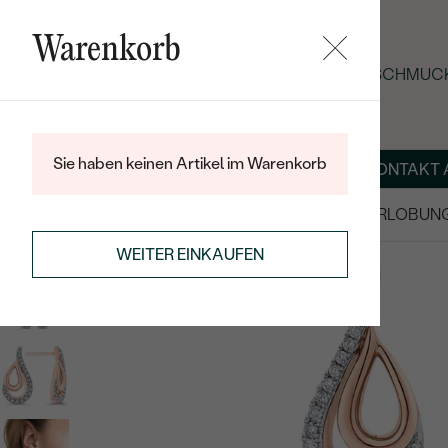
Warenkorb
SOMMER-BLACK-FRIDAY: -25 % AUF SCHMUCK
Sie haben keinen Artikel im Warenkorb
ÜBER UNS
MAGAZIN
SCHMUCK NACH MASS
KONTAKT 
SALE
TRAURINGE/EHERINGE
VERLOBUN
SCHMUCKSET
GOLDSCHMUCK-SETS
WEITER EINKAUFEN