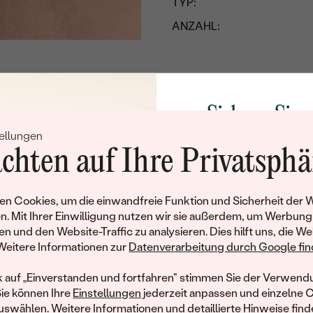
TYP:
ANZAHL:
KARATGEWICHT:
REINHEIT:
FARBE:
Sichern Sie 
FORM:
ellungen
Rabatt auf Ih
HERKUNFT:
chten auf Ihre Privatsphä
Schmucks
Anhänger
Werden Sie Teil unse
n Cookies, um die einwandfreie Funktion und Sicherheit der 
METALL
:
und entdecken Sie die W
n. Mit Ihrer Einwilligung nutzen wir sie außerdem, um Werbung
HERKUNFT DES METALLS
:
gefertigten Schmucks
en und den Website-Traffic zu analysieren. Dies hilft uns, die We
hat dieses Schmuckstück bereits seinen Besitzer 
Willkommensgeschen
Weitere Informationen zur
Datenverarbeitung durch Google find
ARTEN DER SCHMUCKFA
Ihnen umgehend einen 
ähnliche Produkte, die auf Sie warten. Wenn Sie über die Verfü
GESAMTGEWICHT IN KARA
Ihren ersten Ein
informiert werden möchten, hinterlassen Sie uns bitte Ihre E-Mail
k auf „Einverstanden und fortfahren" stimmen Sie der Verwendu
Sie können Ihre
Einstellungen
jederzeit anpassen und einzelne 
METALLOBERFLÄCHE:
swählen. Weitere Informationen und detaillierte Hinweise finde