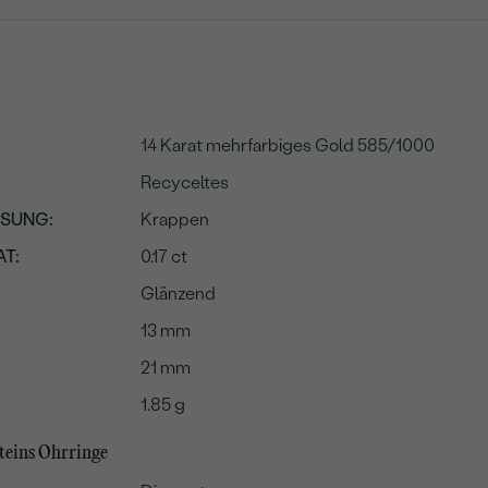
14 Karat mehrfarbiges Gold 585/1000
Recyceltes
SSUNG
:
Krappen
T:
0.17 ct
Glänzend
13 mm
21 mm
1.85 g
steins Ohrringe