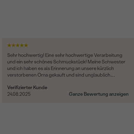
Sehr hochwertig! Eine sehr hochwertige Verarbeitung
und ein sehr schönes Schmuckstück! Meine Schwester
und ich haben es als Erinnerung an unsere kürzlich
verstorbenen Oma gekauft und sind unglaublich
zufrieden. Es wurde auch noch sehr liebevoll graviert.
Verifizierter Kunde
Eine absolute Empfehlung!
24.08.2025
Ganze Bewertung anzeigen