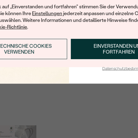
Ihren ersten Ein
k auf „Einverstanden und fortfahren" stimmen Sie der Verwendu
HERKUNFT:
Sie können Ihre
Einstellungen
jederzeit anpassen und einzelne 
swählen. Weitere Informationen und detaillierte Hinweise finde
ie-Richtlinie
.
TECHNISCHE COOKIES
EINVERSTANDEN 
ANMELDEN & RABAT
VERWENDEN
FORTFAHREN
E-Mail-Adresse je bei uns i
Datenschutzbest