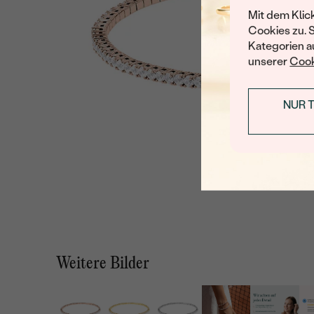
Mit dem Klic
Cookies zu. 
Kategorien au
unserer
Cook
NUR 
Weitere Bilder