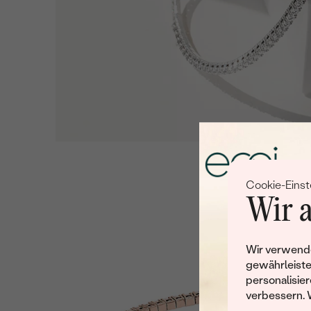
Cookie-Einst
Wir a
Wir verwende
gewährleiste
personalisier
verbessern. 