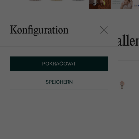
Konfiguration
Das könnte Ihnen gefalle
POKRAČOVAT
Zeta
Streep
SPEICHERN
von € 3 219
von € 5 190