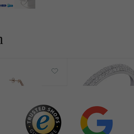
n
Louisa
€ 1 729
von € 1 039