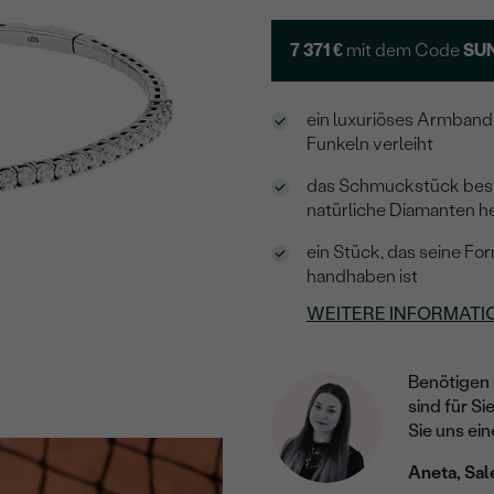
7 371 €
mit dem Code
SU
ein luxuriöses Armband
Funkeln verleiht
das Schmuckstück beste
natürliche Diamanten 
ein Stück, das seine Form
handhaben ist
WEITERE INFORMATI
Benötigen 
sind für Si
Sie uns ein
Aneta, Sal