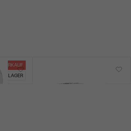
VERKAUF
Curtis
AUF LAGER
von € 6 390