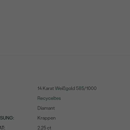
14 Karat Weißgold 585/1000
Recyceltes
Diamant
SSUNG
:
Krappen
T:
2.25 ct