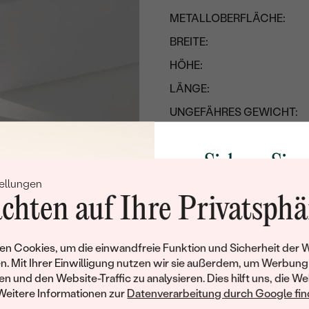
METALLOBERFLÄCHE:
BREITE:
HÖHE:
LÄNGE:
UNGEFÄHRES GEWICHT:
Details des eingesetzten Edels
Sichern Sie 
TYP:
ellungen
Rabatt auf Ih
ANZAHL:
chten auf Ihre Privatsphä
Schmucks
KARATGEWICHT:
ABMESSUNGEN:
Werden Sie Teil unse
n Cookies, um die einwandfreie Funktion und Sicherheit der 
und entdecken Sie die W
REINHEIT:
n. Mit Ihrer Einwilligung nutzen wir sie außerdem, um Werbung
gefertigten Schmucks
en und den Website-Traffic zu analysieren. Dies hilft uns, die We
FARBE:
Willkommensgeschen
Weitere Informationen zur
Datenverarbeitung durch Google find
Ihnen umgehend einen 
FORM: