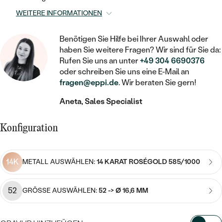
STATEMENT
MIT FÜLLUNG
KINDER
LAB GROWN DIAMANTEN ZUM
WEITERE INFORMATIONEN
MEDAILLON
SCHMUCK FÜR KINDER
SIEGELRINGE
EINFASSEN
IM SET
PIERCINGS
KETTEN
BROSCHEN
Benötigen Sie Hilfe bei Ihrer Auswahl oder
PERSONALISIERT
FARBIGE DIAMANTEN ZUM EINFASSEN
haben Sie weitere Fragen? Wir sind für Sie da:
NACH PREIS
Rufen Sie uns an unter
+49 304 6690376
HERZKETTEN
SCHMUCKZUBEHÖR
NACH STEIN
oder schreiben Sie uns eine E-Mail an
GÜNSTIG
NACH EDELSTEIN
NACH EDELSTEIN
MIT DIAMANT
fragen@eppi.de
. Wir beraten Sie gern!
MIT TIEREN
NACH MATERIAL
MIT DIAMANT
Aneta, Sales Specialist
MIT DIAMANT
LUXURIÖSE
MIT EDELSTEIN
GOLD
NACH EDELSTEIN
MIT EDELSTEIN
MIT LAB GROWN DIAMANT
Konfiguration
PERLENOHRRINGE
MIT DIAMANT
SILBER
PERLENRINGE
MIT MOISSANIT
14K
METALL AUSWÄHLEN:
14 KARAT ROSÉGOLD 585/1000
MIT EDELSTEIN
PLATIN
NACH PREIS
MIT FARBIGEN DIAMANTEN
NACH PREIS
PREISWERTE
PERLENKETTEN
52
GRÖSSE AUSWÄHLEN:
52 -> Ø 16,6 MM
NACH STEIN
MIT SCHWARZEN DIAMANTEN
PREISWERTE
LUXURIÖSE
DIAMANTSCHMUCK
NACH PREIS