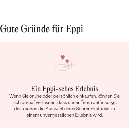
KARATGEWICHT:
0.096 ct
ABMESSUNGEN:
0.9 mm (0.004ct)
FORM:
Round
REINHEIT:
SI
Gute Gründe für Eppi
FARBE:
G-H
HERKUNFT:
Im Labor hergestellt
Ein Eppi-sches Erlebnis
Wenn Sie online oder persönlich einkaufen, können Sie
sich darauf verlassen, dass unser Team dafür sorgt,
dass schon die Auswahl eines Schmuckstücks zu
einem unvergesslichen Erlebnis wird.