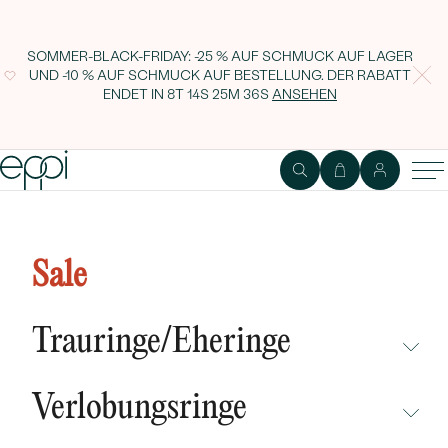
SOMMER-BLACK-FRIDAY: -25 % AUF SCHMUCK AUF LAGER
UND -10 % AUF SCHMUCK AUF BESTELLUNG. DER RABATT
ENDET IN
8T 14S 25M 36S
ANSEHEN
Goldener Verlobungsring mit
Moissanit und lab-grown
Sale
Diamanten Ladfer
Trauringe/Eheringe
NICHT ÜBERSEHEN
Verlobungsringe
NEUHEITEN
NICHT ÜBERSEHEN