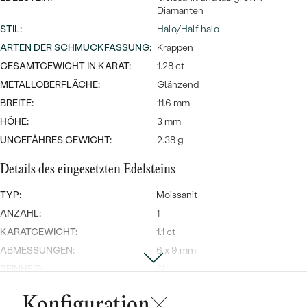
Meistverkaufte
NACH DER FARBE
Diamanten
Meistverkaufte
STIL
:
Halo/Half halo
Ohrrinnge
NACH DER FORM
ARTEN DER SCHMUCKFASSUNG
:
Krappen
Ringe
GESAMTGEWICHT IN KARAT:
1.28 ct
MASSGEFERTIGTER
Personalisierte
METALLOBERFLÄCHE:
Glänzend
ANSEHEN
BREITE:
11.6 mm
DIAMANTEN
Halsketten
HÖHE:
3 mm
ANSEHEN
UNGEFÄHRES GEWICHT:
2.38 g
Details des eingesetzten Edelsteins
ANSEHEN
Wave Kollektion
TYP:
Moissanit
ANZAHL:
1
KARATGEWICHT:
1.1 ct
ABMESSUNGEN:
6 x 9 mm
ANSEHEN
REINHEIT:
SI1
FARBE:
F
Konfiguration
FORM:
Tropfen