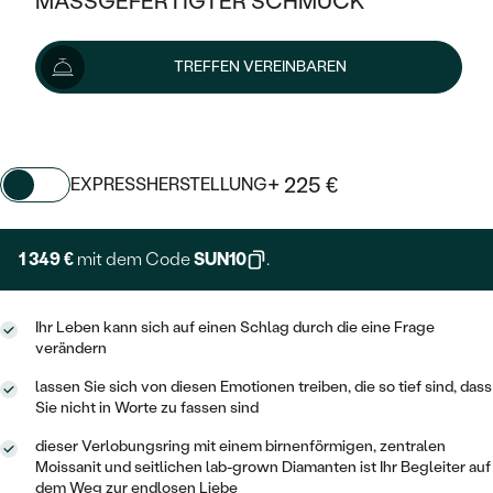
MASSGEFERTIGTER SCHMUCK
SILBER
MIT MEHREREN DIAMANTEN
NACH STYL
GOLD
AUSVERKAUF
1 499 €
AUSVERKAUF
TREFFEN VEREINBAREN
PLATIN
KLASSISCH
HALO
SILBER
WENN SCHMUCK HILFT
Wir liefern den Schmuck innerhalb von 3 - 4 Wochen.
NACH MATERIAL
Lieferoptionen
MINIMALISTISCHE
DREI STEINE
PLATIN
NACH STYL
GOLD
NACH TYP
MEMOIRE
+ 225 €
EXPRESSHERSTELLUNG
OHRSTECKER
VINTAGE
OHRRINGE
SILBER
NACH STYL
V-FORM
CREOLEN
IM SET
1 349 €
mit dem Code
SUN10
.
SOLITÄR
RINGE
PLATIN
VINTAGE
MINIMALISTISCHE
AUSSERGEWÖHNLICH
ZUR GEBURT EINES KINDES
ANHÄNGER / KETTEN
Ihr Leben kann sich auf einen Schlag durch die eine Frage
AUSSERGEWÖHNLICHE
NACH STYL
OHRHÄNGER
verändern
PERSONALISIERT
ARMBÄNDER
GESTALTE EINEN RING
MEMOIRE
lassen Sie sich von diesen Emotionen treiben, die so tief sind, dass
GEHÄMMERTE
SOLITÄR
Sie nicht in Worte zu fassen sind
WÄHLE EINEN RING
MIT STERNZEICHEN
SCHMUCKSET
MINIMALISTISCHE
VON HAND GRAVIERTE
dieser Verlobungsring mit einem birnenförmigen, zentralen
HERZ
DIAMANTEN ZUM EINFASSEN
Moissanit und seitlichen lab-grown Diamanten ist Ihr Begleiter auf
MINIMALISTISCH
HERRENSCHMUCK
dem Weg zur endlosen Liebe