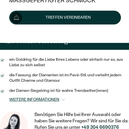
MASSGEFERTIGTER SCHMUCK
1 419 €
SILBER
MIT MEHREREN DIAMANTEN
NACH STYL
GOLD
AUSVERKAUF
AUSVERKAUF
Wir liefern den Schmuck innerhalb von 3 - 4 Wochen.
TREFFEN VEREINBAREN
PLATIN
KLASSISCH
HALO
Lieferoptionen
SILBER
WENN SCHMUCK HILFT
NACH MATERIAL
MINIMALISTISCHE
DREI STEINE
PLATIN
NACH STYL
1 277 €
mit dem Code
SUN10
.
GOLD
NACH TYP
MEMOIRE
OHRSTECKER
VINTAGE
OHRRINGE
SILBER
NACH STYL
ein Goldring für die Liebe Ihres Lebens oder einfach nur so, aus
V-FORM
CREOLEN
IM SET
Liebe zu sich selbst
SOLITÄR
RINGE
PLATIN
VINTAGE
die Fassung der Diamanten ist im Pavé-Stil und verleiht jedem
MINIMALISTISCHE
AUSSERGEWÖHNLICH
Outfit Charme und Glamour
ZUR GEBURT EINES KINDES
ANHÄNGER / KETTEN
AUSSERGEWÖHNLICHE
NACH STYL
OHRHÄNGER
der Damen-Siegelring ist für wahre Trendsetter(innen)
PERSONALISIERT
ARMBÄNDER
GESTALTE EINEN RING
WEITERE INFORMATIONEN
MEMOIRE
GEHÄMMERTE
SOLITÄR
WÄHLE EINEN RING
MIT STERNZEICHEN
SCHMUCKSET
Benötigen Sie Hilfe bei Ihrer Auswahl oder
MINIMALISTISCHE
VON HAND GRAVIERTE
HERZ
haben Sie weitere Fragen? Wir sind für Sie da:
DIAMANTEN ZUM EINFASSEN
MINIMALISTISCH
HERRENSCHMUCK
Rufen Sie uns an unter
+49 304 6690376