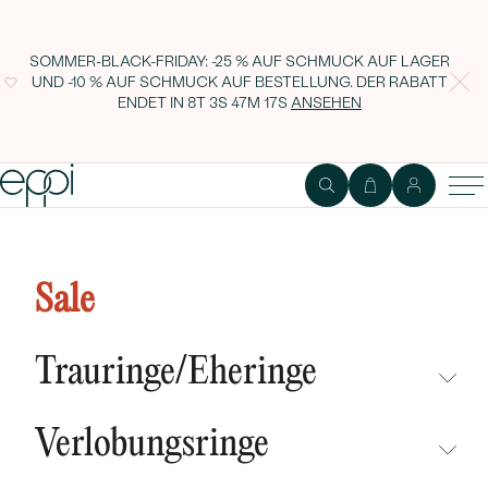
SOMMER-BLACK-FRIDAY: -25 % AUF SCHMUCK AUF LAGER
UND -10 % AUF SCHMUCK AUF BESTELLUNG. DER RABATT
ENDET IN
8T 3S 47M 16S
ANSEHEN
Goldener Siegelring mit einem
Herzen voller Diamanten Luzien
Sale
Trauringe/Eheringe
NICHT ÜBERSEHEN
Verlobungsringe
NEUHEITEN
NICHT ÜBERSEHEN