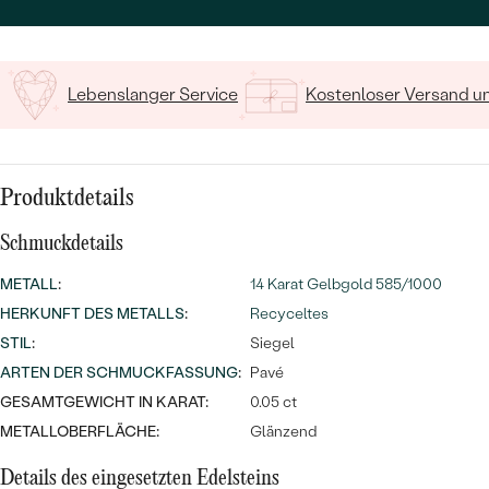
MIT SALT AND PEPPER DIAMANTEN
LUXURIÖSE
15
/ 15 ZEICHEN
PREISWERTE
EDELSTEINSCHMUCK
Meistverkaufte
MIT EDELSTEIN
LUXURIÖSE
SCHMUCK MIT LAB GROWN
Lebenslanger Service
Kostenloser Versand 
Eheringe
DIAMANTEN
NACH MATERIAL
GOLD
PERLENSCHMUCK
Produktdetails
ANSCHAUEN
PLATIN
Schmuckdetails
NACH STYL
SILBER
METALL
:
14 Karat Gelbgold 585/1000
PERSONALISIERT
HERKUNFT DES METALLS
:
Recyceltes
STIL
:
SYMBOLISCH
Siegel
ARTEN DER SCHMUCKFASSUNG
:
Pavé
MINIMALISTISCH
GESAMTGEWICHT IN KARAT:
0.05 ct
METALLOBERFLÄCHE:
Glänzend
NACH ANLASS
Details des eingesetzten Edelsteins