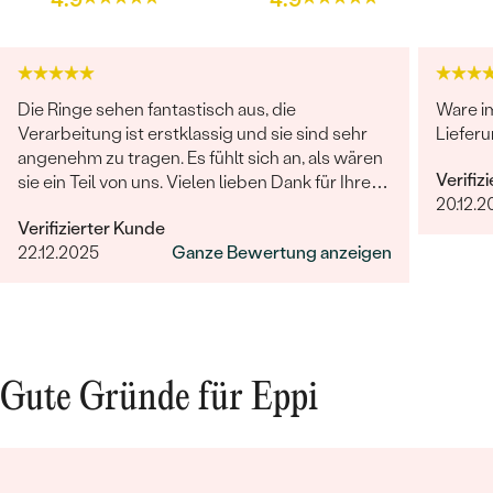
Die Ringe sehen fantastisch aus, die
Ware i
Verarbeitung ist erstklassig und sie sind sehr
Lieferu
angenehm zu tragen. Es fühlt sich an, als wären
Verifiz
sie ein Teil von uns. Vielen lieben Dank für Ihre
20.12.2
großartige Arbeit! Sehr gerne werden wir Eppi
Verifizierter Kunde
und Ihre Marke unseren Freunden und Familien
22.12.2025
Ganze Bewertung anzeigen
weiterempfehlen.
Gute Gründe für Eppi