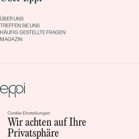
ÜBER UNS
TREFFEN SIE UNS
HÄUFIG GESTELLTE FRAGEN
MAGAZIN
Gemeinsam erschaffen wir
Cookie-Einstellungen
Wir achten auf Ihre
Geschichten von Schönheit und
Privatsphäre
Liebe