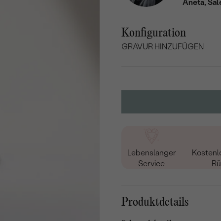
Aneta, Sal
Konfiguration
GRAVUR HINZUFÜGEN
WÄHLEN SIE SCHRIF
Geben Sie Initialen/Text e
15
/ 15 ZEICHEN
Lebenslanger
Kostenl
Service
Rü
Produktdetails