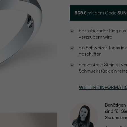
869 €
mit dem Code
SUN
bezaubernder Ring aus 
verzaubern wird
ein Schweizer Topas in 
geschliffen
der zentrale Stein ist
Schmuckstück ein reine
WEITERE INFORMATI
Benötigen 
sind für Si
Sie uns ein