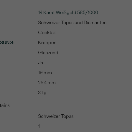
14 Karat Weißgold 585/1000
Schweizer Topas und Diamanten
Cocktail
SSUNG
:
Krappen
Glänzend
Ja
19 mm
25.4 mm
3.1 g
teins
Schweizer Topas
1