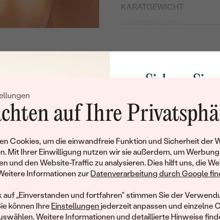
KARATGEWICHT:
ABMESSUNGEN:
FARBE:
FORM:
HERKUNFT:
Sichern Sie 
ellungen
Nebensteine
Rabatt auf Ih
chten auf Ihre Privatsphä
TYP:
Schmucks
KARATGEWICHT:
Werden Sie Teil unse
n Cookies, um die einwandfreie Funktion und Sicherheit der 
FORM:
und entdecken Sie die W
n. Mit Ihrer Einwilligung nutzen wir sie außerdem, um Werbung
gefertigten Schmucks
en und den Website-Traffic zu analysieren. Dies hilft uns, die We
REINHEIT:
hat dieses Schmuckstück bereits seinen Besitzer 
Willkommensgeschen
Weitere Informationen zur
Datenverarbeitung durch Google find
FARBE:
Ihnen umgehend einen 
ähnliche Produkte, die auf Sie warten. Wenn Sie über die Verfü
Ihren ersten Ein
informiert werden möchten, hinterlassen Sie uns bitte Ihre E-Mail
k auf „Einverstanden und fortfahren" stimmen Sie der Verwendu
HERKUNFT:
Sie können Ihre
Einstellungen
jederzeit anpassen und einzelne 
swählen. Weitere Informationen und detaillierte Hinweise finde