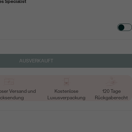
es Specialist
TART AUS
in
AUSVERKAUFT
oser Versand und
Kostenlose
120 Tage
cksendung
Luxusverpackung
Rückgaberecht