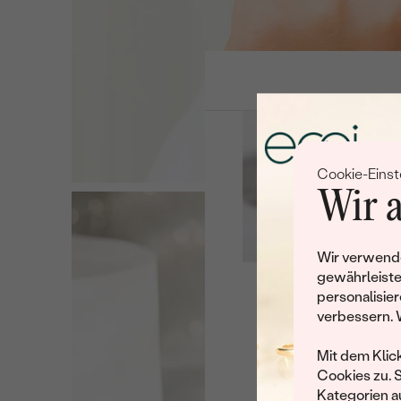
Cookie-Einst
Wir a
Wir verwende
gewährleiste
personalisier
Leider 
verbessern. 
Wir haben noch viele 
Mit dem Klic
Cookies zu. 
Kategorien au