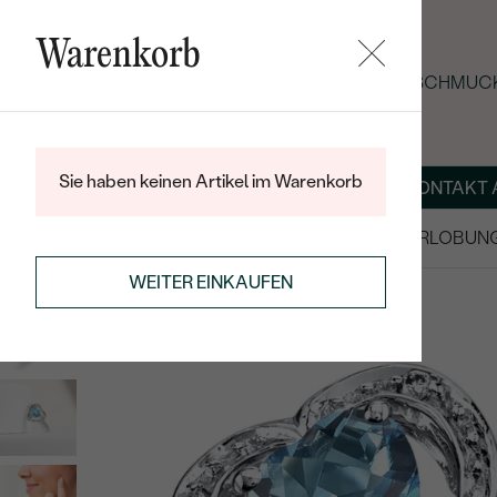
Warenkorb
SOMMER-BLACK-FRIDAY: -25 % AUF SCHMUCK
Sie haben keinen Artikel im Warenkorb
ÜBER UNS
MAGAZIN
SCHMUCK NACH MASS
KONTAKT 
SALE
TRAURINGE/EHERINGE
VERLOBUN
RINGE
EDELSTEINRINGE
WEITER EINKAUFEN