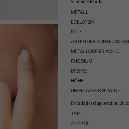
Schmuckdetails
METALL
:
EDELSTEIN:
STIL
:
ARTEN DER SCHMUCKFA
METALLOBERFLÄCHE:
RHODIUM:
BREITE:
HÖHE:
UNGEFÄHRES GEWICHT:
Details des eingesetzten Edels
TYP:
ANZAHL: