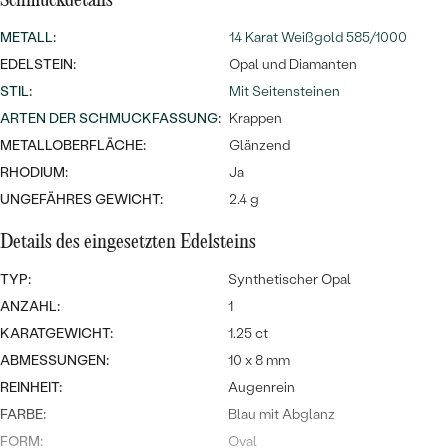
MIT SALT AND PEPPER DIAMANTEN
Schmuckdetails
LUXURIÖSE
PREISWERTE
EDELSTEINSCHMUCK
METALL
:
14 Karat Weißgold 585/1000
Meistverkaufte
MIT EDELSTEIN
EDELSTEIN:
Opal und Diamanten
LUXURIÖSE
SCHMUCK MIT LAB GROWN
STIL
:
Mit Seitensteinen
Eheringe
DIAMANTEN
NACH MATERIAL
ARTEN DER SCHMUCKFASSUNG
:
Krappen
METALLOBERFLÄCHE:
Glänzend
GOLD
PERLENSCHMUCK
RHODIUM:
Ja
ANSCHAUEN
UNGEFÄHRES GEWICHT:
2.4 g
PLATIN
NACH STYL
Details des eingesetzten Edelsteins
SILBER
PERSONALISIERT
TYP:
Synthetischer Opal
ANZAHL:
1
SYMBOLISCH
KARATGEWICHT:
1.25 ct
ABMESSUNGEN:
10 x 8 mm
MINIMALISTISCH
REINHEIT:
Augenrein
NACH ANLASS
FARBE:
Blau mit Abglanz
FORM:
Oval