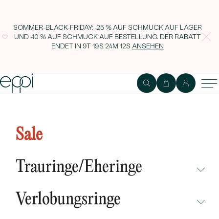
SOMMER-BLACK-FRIDAY: -25 % AUF SCHMUCK AUF LAGER
UND -10 % AUF SCHMUCK AUF BESTELLUNG. DER RABATT
ENDET IN
9T 19S 24M 11S
ANSEHEN
Goldener Ring mit blauem Opal
und Diamanten Savannah
Sale
Trauringe/Eheringe
NICHT ÜBERSEHEN
Verlobungsringe
NEUHEITEN
NICHT ÜBERSEHEN