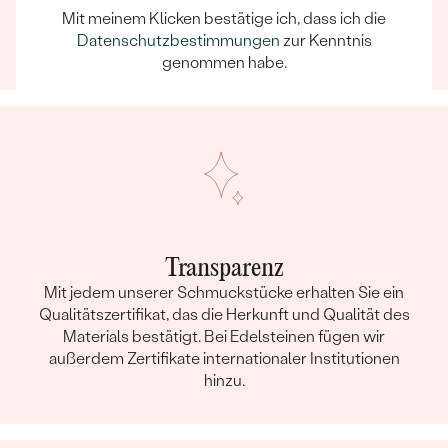
sich darauf verlassen, dass unser Team dafür sorgt,
Mit meinem Klicken bestätige ich, dass ich die
dass schon die Auswahl eines Schmuckstücks zu
Datenschutzbestimmungen
zur Kenntnis
einem unvergesslichen Erlebnis wird.
genommen habe.
Transparenz
Mit jedem unserer Schmuckstücke erhalten Sie ein
Qualitätszertifikat, das die Herkunft und Qualität des
Materials bestätigt. Bei Edelsteinen fügen wir
außerdem Zertifikate internationaler Institutionen
hinzu.