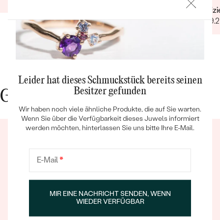
Verifiz
30.09.
Leider hat dieses Schmuckstück bereits seinen
Bestseller
Besitzer gefunden
Gute Gründe für Eppi
Wir haben noch viele ähnliche Produkte, die auf Sie warten.
Wenn Sie über die Verfügbarkeit dieses Juwels informiert
werden möchten, hinterlassen Sie uns bitte Ihre E-Mail.
ANSEHEN
E-Mail
*
MIR EINE NACHRICHT SENDEN, WENN
Ein Eppi-sches Erlebnis
WIEDER VERFÜGBAR
Wenn Sie online oder persönlich einkaufen, können Sie