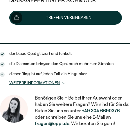
MASSGEFERTIGTER SCHMUCK
879 €
SILBER
MIT MEHREREN DIAMANTEN
NACH STYL
GOLD
AUSVERKAUF
AUSVERKAUF
Lieferoptionen
TREFFEN VEREINBAREN
PLATIN
KLASSISCH
HALO
SILBER
WENN SCHMUCK HILFT
NACH MATERIAL
MINIMALISTISCHE
791 €
mit dem Code
SUN10
.
DREI STEINE
PLATIN
NACH STYL
GOLD
NACH TYP
MEMOIRE
OHRSTECKER
VINTAGE
der blaue Opal glitzert und funkelt
OHRRINGE
SILBER
NACH STYL
V-FORM
CREOLEN
IM SET
die Diamanten bringen den Opal noch mehr zum Strahlen
SOLITÄR
RINGE
PLATIN
dieser Ring ist auf jeden Fall ein Hingucker
VINTAGE
MINIMALISTISCHE
AUSSERGEWÖHNLICH
ZUR GEBURT EINES KINDES
ANHÄNGER / KETTEN
WEITERE INFORMATIONEN
AUSSERGEWÖHNLICHE
NACH STYL
OHRHÄNGER
PERSONALISIERT
ARMBÄNDER
GESTALTE EINEN RING
Benötigen Sie Hilfe bei Ihrer Auswahl oder
MEMOIRE
GEHÄMMERTE
haben Sie weitere Fragen? Wir sind für Sie da:
SOLITÄR
WÄHLE EINEN RING
MIT STERNZEICHEN
Rufen Sie uns an unter
+49 304 6690376
SCHMUCKSET
MINIMALISTISCHE
oder schreiben Sie uns eine E-Mail an
VON HAND GRAVIERTE
HERZ
DIAMANTEN ZUM EINFASSEN
fragen@eppi.de
. Wir beraten Sie gern!
MINIMALISTISCH
HERRENSCHMUCK