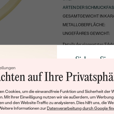
ARTEN DER SCHMUCKFA
GESAMTGEWICHT IN KARA
METALLOBERFLÄCHE:
UNGEFÄHRES GEWICHT:
Details des eingesetzten Edels
TYP:
Sichern Sie 
ANZAHL:
ellungen
Rabatt auf Ih
KARATGEWICHT:
chten auf Ihre Privatsphä
Schmucks
ABMESSUNGEN:
REINHEIT:
Werden Sie Teil unse
n Cookies, um die einwandfreie Funktion und Sicherheit der 
und entdecken Sie die W
n. Mit Ihrer Einwilligung nutzen wir sie außerdem, um Werbung
FARBE:
gefertigten Schmucks
en und den Website-Traffic zu analysieren. Dies hilft uns, die We
FORM:
Willkommensgeschen
Weitere Informationen zur
Datenverarbeitung durch Google find
Ihnen umgehend einen 