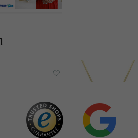
KARATGEWICHT:
ABMESSUNGEN:
FORM:
n
REINHEIT:
FARBE:
HERKUNFT:
Lalom
von € 249