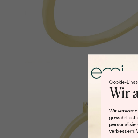
Cookie-Einst
Wir a
Wir verwende
gewährleiste
personalisier
verbessern. 