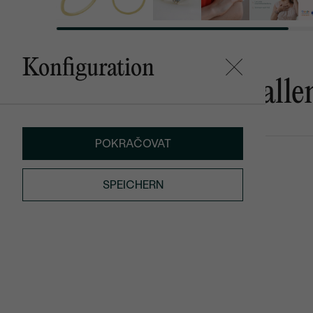
Konfiguration
Das könnte Ihnen gefalle
POKRAČOVAT
Masha
Kerrie
AUF LAGER
€ 139
von € 969
SPEICHERN