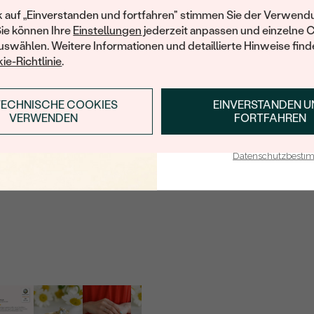
HERKUNFT:
Ihren ersten Ein
k auf „Einverstanden und fortfahren" stimmen Sie der Verwendu
Sie können Ihre
Einstellungen
jederzeit anpassen und einzelne 
Nebensteine
swählen. Weitere Informationen und detaillierte Hinweise finde
TYP:
ie-Richtlinie
.
ANZAHL:
TECHNISCHE COOKIES
EINVERSTANDEN 
KARATGEWICHT:
ANMELDEN & RABAT
VERWENDEN
FORTFAHREN
ABMESSUNGEN:
E-Mail-Adresse je bei uns i
FORM:
Datenschutzbest
REINHEIT:
FARBE:
HERKUNFT:
Nebensteine
TYP:
ANZAHL: