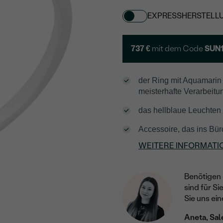
EXPRESSHERSTELL
737 €
mit dem Code
SUN
der Ring mit Aquamarin
meisterhafte Verarbeitu
das hellblaue Leuchten 
Accessoire, das ins Bü
WEITERE INFORMATI
Benötigen 
sind für Si
Sie uns ein
Aneta, Sal