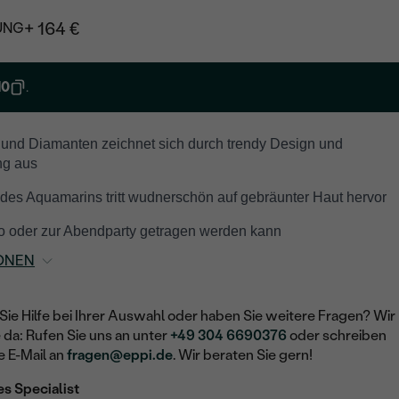
+ 164 €
UNG
10
.
 und Diamanten zeichnet sich durch trendy Design und
ng aus
des Aquamarins tritt wudnerschön auf gebräunter Haut hervor
ro oder zur Abendparty getragen werden kann
ONEN
Sie Hilfe bei Ihrer Auswahl oder haben Sie weitere Fragen? Wir
e da: Rufen Sie uns an unter
+49 304 6690376
oder schreiben
e E-Mail an
fragen@eppi.de
. Wir beraten Sie gern!
es Specialist