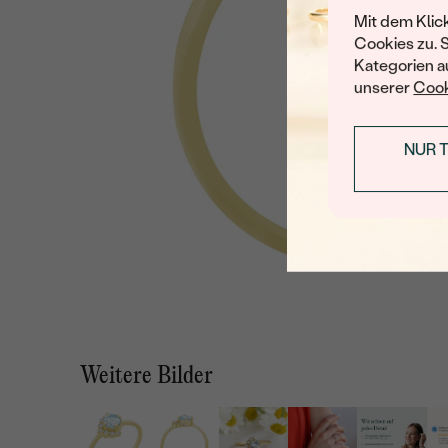
Mit dem Klic
Cookies zu. 
Kategorien au
unserer
Cook
NUR 
Weitere Bilder