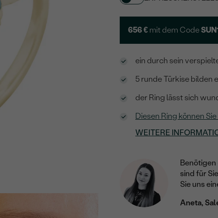
656 €
mit dem Code
SUN
ein durch sein verspiel
5 runde Türkise bilden e
der Ring lässt sich wun
Diesen Ring können Sie
WEITERE INFORMATI
Benötigen 
sind für Si
Sie uns ein
Aneta, Sal