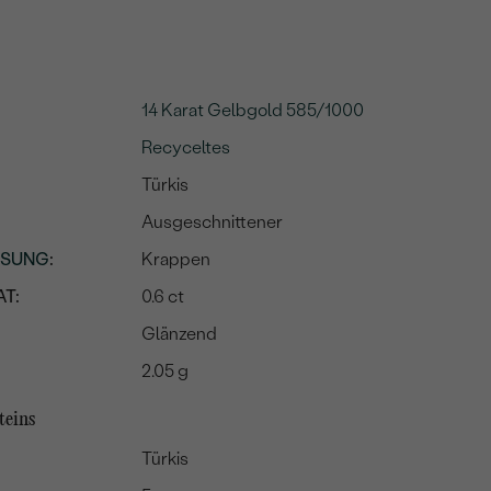
14 Karat Gelbgold 585/1000
Recyceltes
Türkis
Ausgeschnittener
SSUNG
:
Krappen
T:
0.6 ct
Glänzend
2.05 g
teins
Türkis