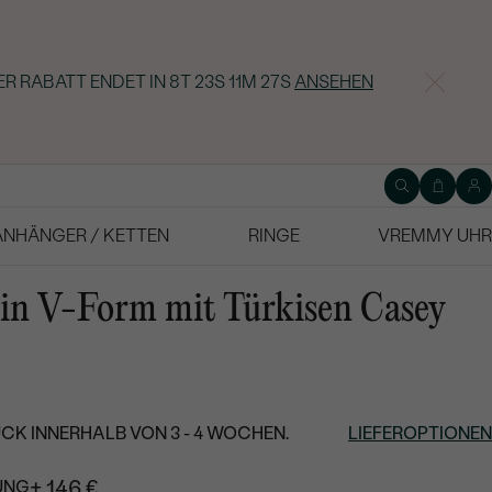
ER RABATT ENDET IN
8T 23S 11M 26S
ANSEHEN
ANHÄNGER / KETTEN
RINGE
VREMMY UHR
 in V-Form mit Türkisen Casey
CK INNERHALB VON 3 - 4 WOCHEN.
LIEFEROPTIONEN
+ 146 €
UNG