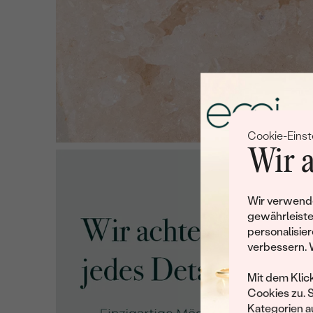
Cookie-Einst
Wir a
Wir verwende
gewährleiste
personalisier
verbessern. 
Mit dem Klic
Cookies zu. 
Kategorien au