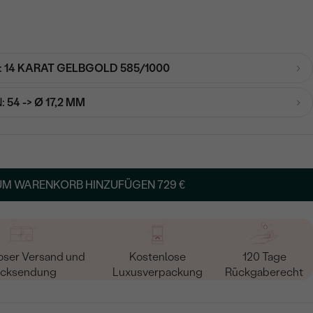
:
14 KARAT GELBGOLD 585/1000
:
54 -> Ø 17,2 MM
UM WARENKORB HINZUFÜGEN
729 €
oser Versand und
Kostenlose
120 Tage
cksendung
Luxusverpackung
Rückgaberecht