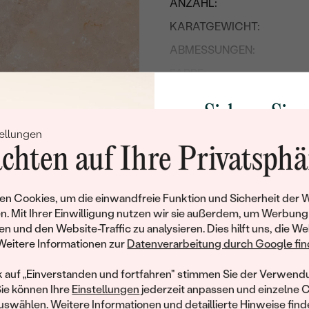
ANZAHL:
KARATGEWICHT:
ABMESSUNGEN:
FARBE:
FORM:
Sichern Sie 
HERKUNFT:
ellungen
Rabatt auf Ih
BEARBEITUNG:
chten auf Ihre Privatsphä
Schmucks
Werden Sie Teil unse
n Cookies, um die einwandfreie Funktion und Sicherheit der 
und entdecken Sie die W
n. Mit Ihrer Einwilligung nutzen wir sie außerdem, um Werbung
gefertigten Schmucks
en und den Website-Traffic zu analysieren. Dies hilft uns, die We
Willkommensgeschen
Weitere Informationen zur
Datenverarbeitung durch Google find
Ihnen umgehend einen 
Ihren ersten Ein
k auf „Einverstanden und fortfahren" stimmen Sie der Verwendu
Sie können Ihre
Einstellungen
jederzeit anpassen und einzelne 
swählen. Weitere Informationen und detaillierte Hinweise finde