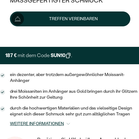
MASSGEFERTIGTER SCHMUCK
208 €
SILBER
MIT MEHREREN DIAMANTEN
NACH STYL
GOLD
AUSVERKAUF
AUSVERKAUF
Lieferoptionen
TREFFEN VEREINBAREN
PLATIN
KLASSISCH
HALO
SILBER
WENN SCHMUCK HILFT
NACH MATERIAL
+ 52 €
EXPRESSHERSTELLUNG
MINIMALISTISCHE
DREI STEINE
PLATIN
NACH STYL
GOLD
NACH TYP
MEMOIRE
OHRSTECKER
VINTAGE
187 €
mit dem Code
SUN10
.
OHRRINGE
SILBER
NACH STYL
V-FORM
CREOLEN
IM SET
SOLITÄR
RINGE
ein dezenter, aber trotzdem außergewöhnlicher Moissanit-
PLATIN
Anhänger
VINTAGE
MINIMALISTISCHE
AUSSERGEWÖHNLICH
ZUR GEBURT EINES KINDES
ANHÄNGER / KETTEN
drei Moissaniten im Anhänger aus Gold bringen durch ihr Glitzern
AUSSERGEWÖHNLICHE
NACH STYL
Ihre Schönheit zur Geltung
OHRHÄNGER
PERSONALISIERT
ARMBÄNDER
GESTALTE EINEN RING
durch die hochwertigen Materialien und das vielseitige Design
MEMOIRE
GEHÄMMERTE
SOLITÄR
eignet sich dieser Schmuck sehr gut zum alltäglichen Tragen
WÄHLE EINEN RING
MIT STERNZEICHEN
SCHMUCKSET
MINIMALISTISCHE
WEITERE INFORMATIONEN
VON HAND GRAVIERTE
HERZ
DIAMANTEN ZUM EINFASSEN
MINIMALISTISCH
HERRENSCHMUCK