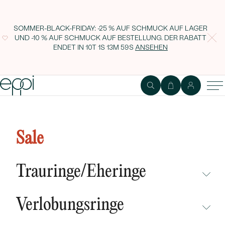
SOMMER-BLACK-FRIDAY: -25 % AUF SCHMUCK AUF LAGER
UND -10 % AUF SCHMUCK AUF BESTELLUNG. DER RABATT
ENDET IN
10T 1S 13M 59S
ANSEHEN
Goldener minimalistischer
Anhänger mit Moissaniten Froze
Sale
Trauringe/Eheringe
NICHT ÜBERSEHEN
Verlobungsringe
NEUHEITEN
NICHT ÜBERSEHEN