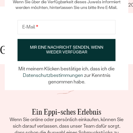
Wenn Sie über die Verfügbarkeit dieses Juwels informiert
12.01.2
werden möchten, hinterlassen Sie uns bitte Ihre E-Mail.
E-Mail
*
MIR EINE NACHRICHT SENDEN, WENN
Gute Gründe für Eppi
WIEDER VERFÜGBAR
Mit meinem Klicken bestätige ich, dass ich die
Datenschutzbestimmungen
zur Kenntnis
genommen habe.
Ein Eppi-sches Erlebnis
Wenn Sie online oder persönlich einkaufen, können Sie
sich darauf verlassen, dass unser Team dafür sorgt,
dass schon die Auswahl eines Schmuckstücks zu