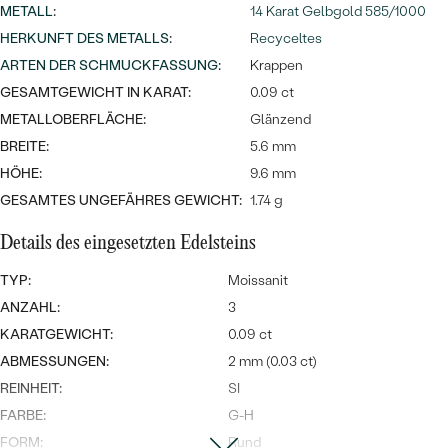
Meistverkaufte
NACH DER FARBE
METALL
:
14 Karat Gelbgold 585/1000
Meistverkaufte
HERKUNFT DES METALLS
:
Recyceltes
Ohrrinnge
NACH DER FORM
ARTEN DER SCHMUCKFASSUNG
:
Krappen
Ringe
GESAMTGEWICHT IN KARAT:
0.09 ct
MASSGEFERTIGTER
Personalisierte
METALLOBERFLÄCHE:
Glänzend
BREITE:
5.6 mm
ANSEHEN
DIAMANTEN
Halsketten
HÖHE:
9.6 mm
ANSEHEN
GESAMTES UNGEFÄHRES GEWICHT:
1.74 g
Details des eingesetzten Edelsteins
ANSEHEN
Wave Kollektion
TYP:
Moissanit
ANZAHL:
3
KARATGEWICHT:
0.09 ct
ABMESSUNGEN:
2 mm (0.03 ct)
ANSEHEN
REINHEIT:
SI
FARBE:
G-H
FORM:
Rund