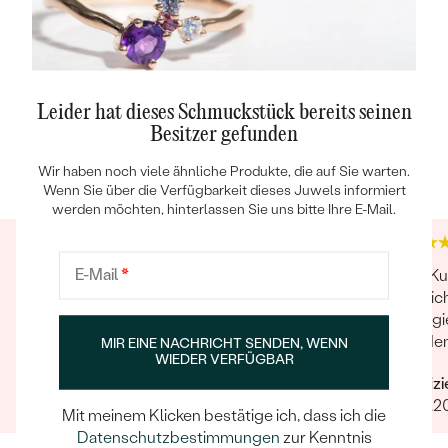
Leider hat dieses Schmuckstück bereits seinen
Besitzer gefunden
Trusted shop Bewertungen
Google Bewertungen
4.9
4.9
Wir haben noch viele ähnliche Produkte, die auf Sie warten.
Wenn Sie über die Verfügbarkeit dieses Juwels informiert
werden möchten, hinterlassen Sie uns bitte Ihre E-Mail.
E-Mail
*
Schmuck ist sehr schön, so wie auf der
Den Ku
Webseite gezeigt. Die Lieferung kam schneller
bezeich
als prognostiziert und ich wurde über die
engagie
Bestellung sowie die Lieferung persönlich
werden
MIR EINE NACHRICHT SENDEN, WENN
WIEDER VERFÜGBAR
informiert.
ist her
Verifizierter Kunde
Verifiz
03.05.2021
Ganze Bewertung anzeigen
18.01.2
Mit meinem Klicken bestätige ich, dass ich die
Datenschutzbestimmungen
zur Kenntnis