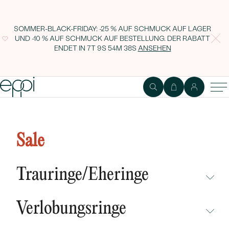
SOMMER-BLACK-FRIDAY: -25 % AUF SCHMUCK AUF LAGER
UND -10 % AUF SCHMUCK AUF BESTELLUNG. DER RABATT
ENDET IN
7T 9S 54M 37S
ANSEHEN
Goldener Anhänger mit grünen
Amethyst und Diamanten
Sale
Deandra
Trauringe/Eheringe
NICHT ÜBERSEHEN
Verlobungsringe
NEUHEITEN
NICHT ÜBERSEHEN