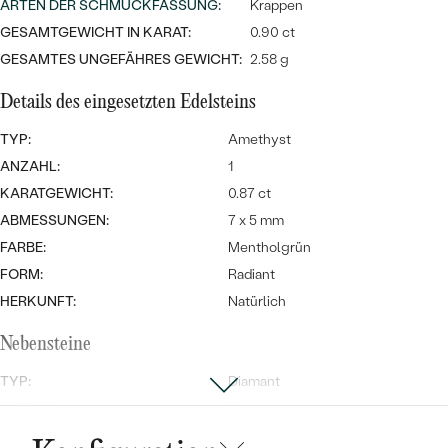
Meistverkaufte
ARTEN DER SCHMUCKFASSUNG
:
Krappen
NACH DER FARBE
Meistverkaufte
GESAMTGEWICHT IN KARAT:
0.90 ct
Ohrrinnge
NACH DER FORM
GESAMTES UNGEFÄHRES GEWICHT:
2.58 g
Ringe
Details des eingesetzten Edelsteins
MASSGEFERTIGTER
Personalisierte
TYP:
Amethyst
ANSEHEN
DIAMANTEN
Halsketten
ANZAHL:
1
ANSEHEN
KARATGEWICHT:
0.87 ct
ABMESSUNGEN:
7 x 5 mm
FARBE:
Mentholgrün
ANSEHEN
Wave Kollektion
FORM:
Radiant
HERKUNFT:
Natürlich
Nebensteine
ANSEHEN
TYP:
Diamant
ANZAHL:
3
KARATGEWICHT:
0.03 ct