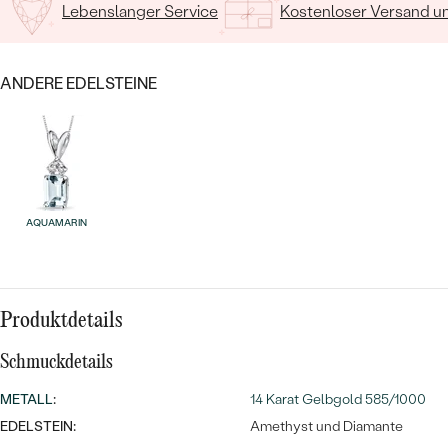
MIT SALT AND PEPPER DIAMANTEN
LUXURIÖSE
Lebenslanger Service
Kostenloser Versand 
PREISWERTE
EDELSTEINSCHMUCK
Meistverkaufte
MIT EDELSTEIN
ANDERE EDELSTEINE
LUXURIÖSE
SCHMUCK MIT LAB GROWN
Eheringe
DIAMANTEN
NACH MATERIAL
GOLD
PERLENSCHMUCK
ANSCHAUEN
PLATIN
AQUAMARIN
NACH STYL
SILBER
PERSONALISIERT
SYMBOLISCH
Produktdetails
Schmuckdetails
MINIMALISTISCH
METALL
:
14 Karat Gelbgold 585/1000
NACH ANLASS
EDELSTEIN:
Amethyst und Diamante