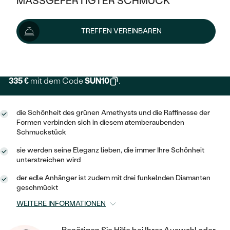
MASSGEFERTIGTER SCHMUCK
SILBER
MIT MEHREREN DIAMANTEN
NACH STYL
GOLD
AUSVERKAUF
372 €
AUSVERKAUF
TREFFEN VEREINBAREN
PLATIN
KLASSISCH
HALO
SILBER
WENN SCHMUCK HILFT
Lieferoptionen
NACH MATERIAL
MINIMALISTISCHE
DREI STEINE
PLATIN
NACH STYL
GOLD
NACH TYP
335 €
mit dem Code
SUN10
.
MEMOIRE
OHRSTECKER
VINTAGE
OHRRINGE
SILBER
NACH STYL
V-FORM
CREOLEN
IM SET
die Schönheit des grünen Amethysts und die Raffinesse der
SOLITÄR
RINGE
Formen verbinden sich in diesem atemberaubenden
PLATIN
Schmuckstück
VINTAGE
MINIMALISTISCHE
AUSSERGEWÖHNLICH
ZUR GEBURT EINES KINDES
ANHÄNGER / KETTEN
sie werden seine Eleganz lieben, die immer Ihre Schönheit
AUSSERGEWÖHNLICHE
NACH STYL
unterstreichen wird
OHRHÄNGER
PERSONALISIERT
ARMBÄNDER
GESTALTE EINEN RING
der edle Anhänger ist zudem mit drei funkelnden Diamanten
MEMOIRE
GEHÄMMERTE
SOLITÄR
geschmückt
WÄHLE EINEN RING
MIT STERNZEICHEN
SCHMUCKSET
WEITERE INFORMATIONEN
MINIMALISTISCHE
VON HAND GRAVIERTE
HERZ
DIAMANTEN ZUM EINFASSEN
MINIMALISTISCH
HERRENSCHMUCK