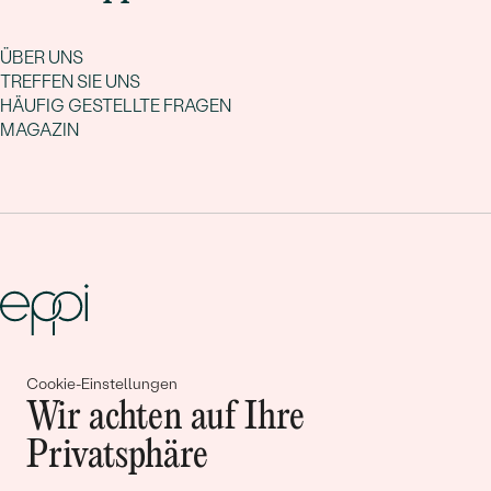
ÜBER UNS
TREFFEN SIE UNS
HÄUFIG GESTELLTE FRAGEN
MAGAZIN
Gemeinsam erschaffen wir
Cookie-Einstellungen
Wir achten auf Ihre
Geschichten von Schönheit und
Privatsphäre
Liebe