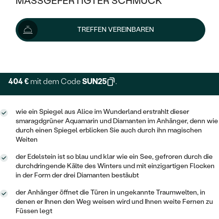
MASSGEFERTIGTER SCHMUCK
539 €
SILBER
MIT MEHREREN DIAMANTEN
NACH STYL
GOLD
AUSVERKAUF
AUSVERKAUF
Schmuck ist auf Lager. Wir liefern ihn innerhalb von 24
TREFFEN VEREINBAREN
PLATIN
KLASSISCH
HALO
Stunden.
SILBER
WENN SCHMUCK HILFT
Lieferoptionen
NACH MATERIAL
MINIMALISTISCHE
DREI STEINE
PLATIN
NACH STYL
GOLD
NACH TYP
MEMOIRE
404 €
mit dem Code
SUN25
.
OHRSTECKER
VINTAGE
OHRRINGE
SILBER
NACH STYL
V-FORM
CREOLEN
IM SET
wie ein Spiegel aus Alice im Wunderland erstrahlt dieser
SOLITÄR
RINGE
PLATIN
smaragdgrüner Aquamarin und Diamanten im Anhänger, denn wie
VINTAGE
MINIMALISTISCHE
durch einen Spiegel erblicken Sie auch durch ihn magischen
AUSSERGEWÖHNLICH
ZUR GEBURT EINES KINDES
ANHÄNGER / KETTEN
Weiten
AUSSERGEWÖHNLICHE
NACH STYL
OHRHÄNGER
der Edelstein ist so blau und klar wie ein See, gefroren durch die
PERSONALISIERT
ARMBÄNDER
GESTALTE EINEN RING
durchdringende Kälte des Winters und mit einzigartigen Flocken
MEMOIRE
GEHÄMMERTE
in der Form der drei Diamanten bestäubt
SOLITÄR
WÄHLE EINEN RING
MIT STERNZEICHEN
SCHMUCKSET
der Anhänger öffnet die Türen in ungekannte Traumwelten, in
MINIMALISTISCHE
VON HAND GRAVIERTE
HERZ
denen er Ihnen den Weg weisen wird und Ihnen weite Fernen zu
DIAMANTEN ZUM EINFASSEN
MINIMALISTISCH
HERRENSCHMUCK
Füssen legt