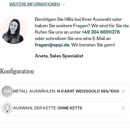
STATEMENT
MIT FÜLLUNG
KINDER
WEITERE INFORMATIONEN
LAB GROWN DIAMANTEN ZUM
MEDAILLON
SCHMUCK FÜR KINDER
SIEGELRINGE
EINFASSEN
IM SET
PIERCINGS
Benötigen Sie Hilfe bei Ihrer Auswahl oder
KETTEN
BROSCHEN
haben Sie weitere Fragen? Wir sind für Sie da:
PERSONALISIERT
FARBIGE DIAMANTEN ZUM EINFASSEN
Rufen Sie uns an unter
+49 304 6690376
NACH PREIS
HERZKETTEN
SCHMUCKZUBEHÖR
NACH STEIN
oder schreiben Sie uns eine E-Mail an
fragen@eppi.de
. Wir beraten Sie gern!
GÜNSTIG
NACH EDELSTEIN
NACH EDELSTEIN
MIT DIAMANT
MIT TIEREN
Aneta, Sales Specialist
NACH MATERIAL
MIT DIAMANT
MIT DIAMANT
LUXURIÖSE
MIT EDELSTEIN
GOLD
NACH EDELSTEIN
Konfiguration
MIT EDELSTEIN
MIT LAB GROWN DIAMANT
PERLENOHRRINGE
MIT DIAMANT
SILBER
PERLENRINGE
MIT MOISSANIT
14K
METALL AUSWÄHLEN:
14 KARAT WEISSGOLD 585/1000
MIT EDELSTEIN
PLATIN
NACH PREIS
MIT FARBIGEN DIAMANTEN
NACH PREIS
PREISWERTE
AUSWAHL DER KETTE:
OHNE KETTE
PERLENKETTEN
NACH STEIN
MIT SCHWARZEN DIAMANTEN
PREISWERTE
LUXURIÖSE
DIAMANTSCHMUCK
NACH PREIS