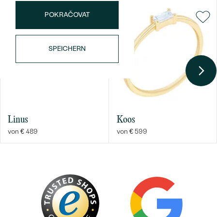
REINHEIT:
Sl1/Sl2
POKRAČOVAT
FARBE:
G-H
SPEICHERN
Bestseller
Linus
Koos
von € 489
von € 599
ANSEHEN