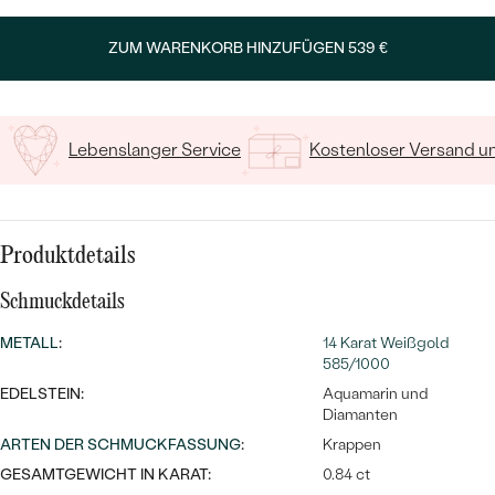
MIT SALT AND PEPPER DIAMANTEN
LUXURIÖSE
PREISWERTE
EDELSTEINSCHMUCK
Meistverkaufte
ZUM WARENKORB HINZUFÜGEN
539 €
MIT EDELSTEIN
LUXURIÖSE
SCHMUCK MIT LAB GROWN
Eheringe
DIAMANTEN
NACH MATERIAL
Lebenslanger Service
Kostenloser Versand 
GOLD
PERLENSCHMUCK
ANSCHAUEN
PLATIN
NACH STYL
Produktdetails
SILBER
PERSONALISIERT
Schmuckdetails
METALL
:
14 Karat Weißgold
SYMBOLISCH
585/1000
EDELSTEIN:
Aquamarin und
MINIMALISTISCH
Diamanten
ARTEN DER SCHMUCKFASSUNG
:
Krappen
NACH ANLASS
GESAMTGEWICHT IN KARAT:
0.84 ct