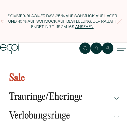
SOMMER-BLACK-FRIDAY: -25 % AUF SCHMUCK AUF LAGER
UND -10 % AUF SCHMUCK AUF BESTELLUNG. DER RABATT
ENDET IN
7T 11S 3M 15S
ANSEHEN
Goldanhänger mit Aquamarin
und Diamanten Deandra
Sale
Trauringe/Eheringe
NICHT ÜBERSEHEN
Verlobungsringe
NEUHEITEN
NICHT ÜBERSEHEN