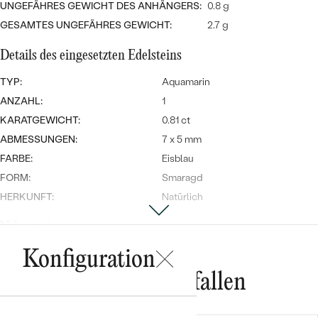
Meistverkaufte
UNGEFÄHRES GEWICHT DES ANHÄNGERS:
0.8 g
NACH DER FARBE
Meistverkaufte
GESAMTES UNGEFÄHRES GEWICHT:
2.7 g
Ohrrinnge
NACH DER FORM
Details des eingesetzten Edelsteins
Ringe
MASSGEFERTIGTER
Personalisierte
TYP:
Aquamarin
ANZAHL:
1
ANSEHEN
DIAMANTEN
Halsketten
KARATGEWICHT:
0.81 ct
ANSEHEN
ABMESSUNGEN:
7 x 5 mm
FARBE:
Eisblau
FORM:
Smaragd
ANSEHEN
Wave Kollektion
HERKUNFT:
Natürlich
Nebensteine
TYP:
Diamant
Konfiguration
ANSEHEN
ANZAHL:
3
Das könnte Ihnen gefallen
KARATGEWICHT:
0.03 ct
FORM:
Rund