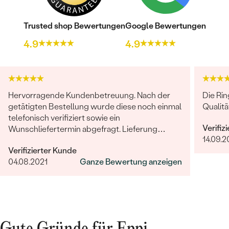
Trusted shop Bewertungen
Google Bewertungen
4.9
4.9
Hervorragende Kundenbetreuung. Nach der
Die Ri
getätigten Bestellung wurde diese noch einmal
Qualitä
telefonisch verifiziert sowie ein
Verifiz
Wunschliefertermin abgefragt. Lieferung
14.09.
erfolgte termingetreu zum vereinbarten
Verifizierter Kunde
Termin. Die Ware selber ist wirklich sehr gut
04.08.2021
Ganze Bewertung anzeigen
verarbeitet und hochwertig. Bin mit Allem
äußerst zufrieden und kann Eppi nur
weiterempfehlen.