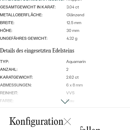
Meistverkaufte
NACH DER FARBE
GESAMTGEWICHT IN KARAT:
3.04 ct
Meistverkaufte
Ohrrinnge
METALLOBERFLÄCHE:
Glänzend
NACH DER FORM
BREITE:
12.5 mm
Ringe
HÖHE:
30 mm
MASSGEFERTIGTER
Personalisierte
UNGEFÄHRES GEWICHT:
4.32 g
ANSEHEN
DIAMANTEN
Halsketten
Details des eingesetzten Edelsteins
ANSEHEN
TYP:
Aquamarin
ANZAHL:
2
ANSEHEN
KARATGEWICHT:
2.62 ct
Wave Kollektion
ABMESSUNGEN:
6 x 8 mm
REINHEIT:
VVS
FARBE:
Blau
FORM:
Oval
ANSEHEN
HERKUNFT:
Natürlich
Konfiguration
Nebensteine