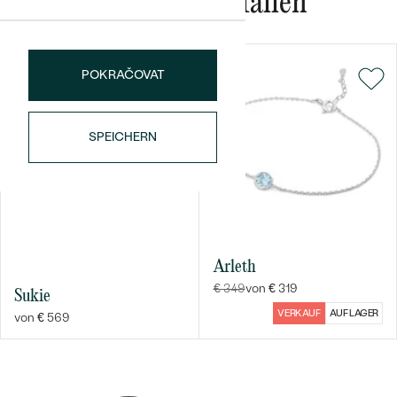
Das könnte Ihnen gefallen
TYP:
Diamant
KARATGEWICHT:
0.42 ct
POKRAČOVAT
FORM:
Rund
REINHEIT:
SI1
FARBE:
G-H
SPEICHERN
Bestseller
ANSEHEN
Arleth
€ 349
von € 319
Sukie
VERKAUF
AUF LAGER
von € 569