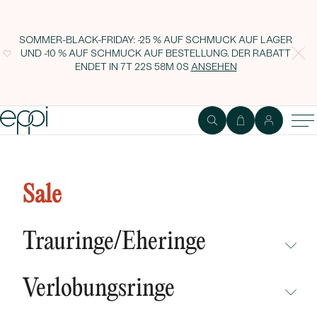
SOMMER-BLACK-FRIDAY: -25 % AUF SCHMUCK AUF LAGER
UND -10 % AUF SCHMUCK AUF BESTELLUNG. DER RABATT
ENDET IN
7T 22S 57M 59S
ANSEHEN
Goldene Ohrringe mit
Aquamarinen und Diamanten
Sale
Azura
Trauringe/Eheringe
NICHT ÜBERSEHEN
Verlobungsringe
NEUHEITEN
NICHT ÜBERSEHEN