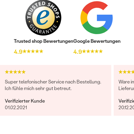
Trusted shop Bewertungen
Google Bewertungen
4.9
4.9
Super telefonischer Service nach Bestellung.
Ware i
Ich fühle mich sehr gut betreut.
Lieferu
Verifizierter Kunde
Verifiz
01.02.2021
20.12.2