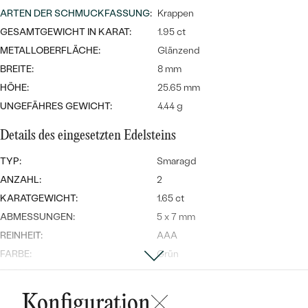
Meistverkaufte
NACH DER FARBE
ARTEN DER SCHMUCKFASSUNG
:
Krappen
Meistverkaufte
Ohrrinnge
GESAMTGEWICHT IN KARAT:
1.95 ct
NACH DER FORM
METALLOBERFLÄCHE:
Glänzend
Ringe
BREITE:
8 mm
MASSGEFERTIGTER
Personalisierte
HÖHE:
25.65 mm
ANSEHEN
UNGEFÄHRES GEWICHT:
DIAMANTEN
4.44 g
Halsketten
ANSEHEN
Details des eingesetzten Edelsteins
TYP:
Smaragd
ANZAHL:
2
ANSEHEN
Wave Kollektion
KARATGEWICHT:
1.65 ct
ABMESSUNGEN:
5 x 7 mm
REINHEIT:
AAA
FARBE:
Grün
ANSEHEN
FORM:
Oval
HERKUNFT:
Natürlich
Konfiguration