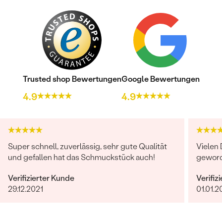
Trusted shop Bewertungen
Google Bewertungen
4.9
4.9
Super schnell, zuverlässig, sehr gute Qualität
Vielen 
und gefallen hat das Schmuckstück auch!
geword
Verifizierter Kunde
Verifiz
29.12.2021
01.01.2