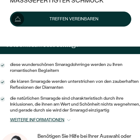
MASSGEFERTIGTER SCHMUCK
5 159 €
SILBER
MIT MEHREREN DIAMANTEN
NACH STYL
GOLD
AUSVERKAUF
AUSVERKAUF
Wir liefern den Schmuck innerhalb von 3 - 4 Wochen.
TREFFEN VEREINBAREN
PLATIN
KLASSISCH
HALO
Lieferoptionen
SILBER
WENN SCHMUCK HILFT
NACH MATERIAL
MINIMALISTISCHE
DREI STEINE
PLATIN
NACH STYL
4 643 €
mit dem Code
SUN10
.
GOLD
NACH TYP
MEMOIRE
OHRSTECKER
VINTAGE
OHRRINGE
SILBER
NACH STYL
diese wunderschönen Smaragdohrringe werden zu Ihren
V-FORM
CREOLEN
IM SET
romantischen Begleitern
SOLITÄR
RINGE
PLATIN
VINTAGE
die klaren Smaragde werden unterstrichen von den zauberhaften
MINIMALISTISCHE
AUSSERGEWÖHNLICH
Reflexionen der Diamanten
ZUR GEBURT EINES KINDES
ANHÄNGER / KETTEN
AUSSERGEWÖHNLICHE
NACH STYL
OHRHÄNGER
die natürlichen Smaragde sind charakteristisch durch ihre
PERSONALISIERT
ARMBÄNDER
Inklusionen, die ihnen am Wert und Schönheit nichts wegnehmen,
GESTALTE EINEN RING
MEMOIRE
und gerade durch sie wird der Smaragd einzigartig
GEHÄMMERTE
SOLITÄR
WÄHLE EINEN RING
MIT STERNZEICHEN
SCHMUCKSET
WEITERE INFORMATIONEN
MINIMALISTISCHE
VON HAND GRAVIERTE
HERZ
DIAMANTEN ZUM EINFASSEN
MINIMALISTISCH
HERRENSCHMUCK
Benötigen Sie Hilfe bei Ihrer Auswahl oder