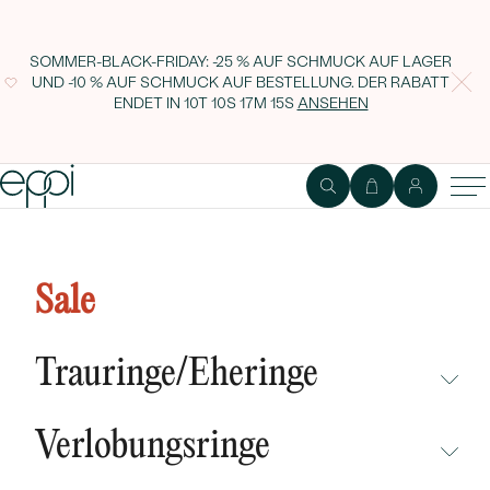
SOMMER-BLACK-FRIDAY: -25 % AUF SCHMUCK AUF LAGER
UND -10 % AUF SCHMUCK AUF BESTELLUNG. DER RABATT
ENDET IN
10T 10S 17M 14S
ANSEHEN
Goldene Ohrhänger verziert mit
Smaragden und Diamanten Azura
Sale
Trauringe/Eheringe
NICHT ÜBERSEHEN
Verlobungsringe
NEUHEITEN
NICHT ÜBERSEHEN