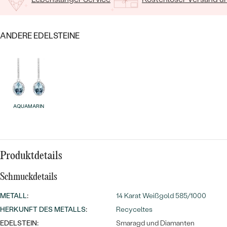
MIT SALT AND PEPPER DIAMANTEN
LUXURIÖSE
PREISWERTE
EDELSTEINSCHMUCK
Meistverkaufte
MIT EDELSTEIN
ANDERE EDELSTEINE
LUXURIÖSE
SCHMUCK MIT LAB GROWN
Eheringe
DIAMANTEN
NACH MATERIAL
GOLD
PERLENSCHMUCK
ANSCHAUEN
PLATIN
AQUAMARIN
NACH STYL
SILBER
PERSONALISIERT
Produktdetails
SYMBOLISCH
Schmuckdetails
MINIMALISTISCH
METALL
:
14 Karat Weißgold 585/1000
NACH ANLASS
HERKUNFT DES METALLS
:
Recyceltes
EDELSTEIN:
Smaragd und Diamanten