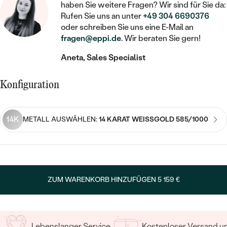
STATEMENT
MIT FÜLLUNG
haben Sie weitere Fragen? Wir sind für Sie da:
KINDER
LAB GROWN DIAMANTEN ZUM
MEDAILLON
SCHMUCK FÜR KINDER
Rufen Sie uns an unter
+49 304 6690376
SIEGELRINGE
EINFASSEN
IM SET
oder schreiben Sie uns eine E-Mail an
PIERCINGS
fragen@eppi.de
. Wir beraten Sie gern!
KETTEN
BROSCHEN
PERSONALISIERT
FARBIGE DIAMANTEN ZUM EINFASSEN
Aneta, Sales Specialist
NACH PREIS
HERZKETTEN
SCHMUCKZUBEHÖR
NACH STEIN
GÜNSTIG
NACH EDELSTEIN
NACH EDELSTEIN
MIT DIAMANT
Konfiguration
MIT TIEREN
NACH MATERIAL
MIT DIAMANT
MIT DIAMANT
LUXURIÖSE
MIT EDELSTEIN
GOLD
14K
METALL AUSWÄHLEN:
14 KARAT WEISSGOLD 585/1000
NACH EDELSTEIN
MIT EDELSTEIN
MIT LAB GROWN DIAMANT
PERLENOHRRINGE
MIT DIAMANT
SILBER
PERLENRINGE
MIT MOISSANIT
MIT EDELSTEIN
PLATIN
NACH PREIS
MIT FARBIGEN DIAMANTEN
ZUM WARENKORB HINZUFÜGEN
5 159 €
NACH PREIS
PREISWERTE
PERLENKETTEN
NACH STEIN
MIT SCHWARZEN DIAMANTEN
PREISWERTE
LUXURIÖSE
DIAMANTSCHMUCK
NACH PREIS
Lebenslanger Service
Kostenloser Versand 