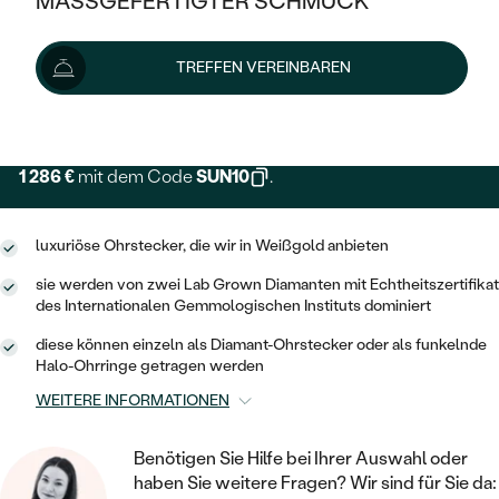
MASSGEFERTIGTER SCHMUCK
SILBER
MIT MEHREREN DIAMANTEN
NACH STYL
GOLD
AUSVERKAUF
1 429 €
AUSVERKAUF
TREFFEN VEREINBAREN
PLATIN
KLASSISCH
HALO
SILBER
WENN SCHMUCK HILFT
Lieferoptionen
NACH MATERIAL
MINIMALISTISCHE
DREI STEINE
PLATIN
NACH STYL
GOLD
NACH TYP
1 286 €
mit dem Code
SUN10
.
MEMOIRE
OHRSTECKER
VINTAGE
OHRRINGE
SILBER
NACH STYL
V-FORM
CREOLEN
IM SET
luxuriöse Ohrstecker, die wir in Weißgold anbieten
SOLITÄR
RINGE
PLATIN
sie werden von zwei Lab Grown Diamanten mit Echtheitszertifikat
VINTAGE
MINIMALISTISCHE
AUSSERGEWÖHNLICH
des Internationalen Gemmologischen Instituts dominiert
ZUR GEBURT EINES KINDES
ANHÄNGER / KETTEN
AUSSERGEWÖHNLICHE
diese können einzeln als Diamant-Ohrstecker oder als funkelnde
NACH STYL
OHRHÄNGER
Halo-Ohrringe getragen werden
PERSONALISIERT
ARMBÄNDER
GESTALTE EINEN RING
MEMOIRE
GEHÄMMERTE
WEITERE INFORMATIONEN
SOLITÄR
WÄHLE EINEN RING
MIT STERNZEICHEN
SCHMUCKSET
MINIMALISTISCHE
VON HAND GRAVIERTE
HERZ
Benötigen Sie Hilfe bei Ihrer Auswahl oder
DIAMANTEN ZUM EINFASSEN
MINIMALISTISCH
HERRENSCHMUCK
haben Sie weitere Fragen? Wir sind für Sie da: