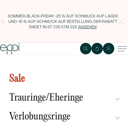
SOMMER-BLACK-FRIDAY: -25 % AUF SCHMUCK AUF LAGER
UND -10 % AUF SCHMUCK AUF BESTELLUNG. DER RABATT
ENDET IN
9T 23S 57M 31S
ANSEHEN
Goldene Ohrringe 2in1 mit IGI-
zertifizierten 0.30ct Lab Grown
Sale
Diamanten Demetra
Trauringe/Eheringe
NICHT ÜBERSEHEN
Verlobungsringe
NEUHEITEN
NICHT ÜBERSEHEN