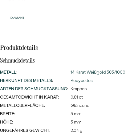
MIT SALT AND PEPPER DIAMANTEN
LUXURIÖSE
PREISWERTE
EDELSTEINSCHMUCK
Meistverkaufte
MIT EDELSTEIN
DIAMANT
LUXURIÖSE
SCHMUCK MIT LAB GROWN
Eheringe
DIAMANTEN
NACH MATERIAL
GOLD
Produktdetails
PERLENSCHMUCK
Schmuckdetails
ANSCHAUEN
PLATIN
NACH STYL
METALL
:
14 Karat Weißgold 585/1000
SILBER
HERKUNFT DES METALLS
:
Recyceltes
PERSONALISIERT
ARTEN DER SCHMUCKFASSUNG
:
Krappen
SYMBOLISCH
GESAMTGEWICHT IN KARAT:
0.81 ct
METALLOBERFLÄCHE:
Glänzend
MINIMALISTISCH
BREITE:
5 mm
HÖHE:
5 mm
NACH ANLASS
UNGEFÄHRES GEWICHT:
2.04 g