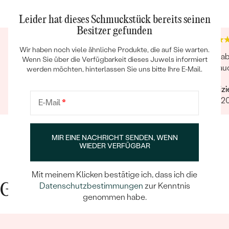
4.9
4.9
Leider hat dieses Schmuckstück bereits seinen
Besitzer gefunden
Wir haben noch viele ähnliche Produkte, die auf Sie warten.
Wunderbarer Schmuck und äußerst
Die ha
Wenn Sie über die Verfügbarkeit dieses Juwels informiert
hervorragender Service
und auc
werden möchten, hinterlassen Sie uns bitte Ihre E-Mail.
Verifizierter Kunde
Verifiz
04.01.2026
10.07.2
E-Mail
*
MIR EINE NACHRICHT SENDEN, WENN
WIEDER VERFÜGBAR
Mit meinem Klicken bestätige ich, dass ich die
Datenschutzbestimmungen
zur Kenntnis
Gute Gründe für Eppi
genommen habe.