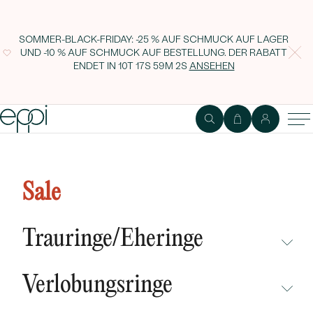
SOMMER-BLACK-FRIDAY: -25 % AUF SCHMUCK AUF LAGER
UND -10 % AUF SCHMUCK AUF BESTELLUNG. DER RABATT
ENDET IN
10T 17S 59M 1S
ANSEHEN
Goldene Hängeohrringe mit 0.2ct
natürlichen Diamanten Sumaya
Sale
Trauringe/Eheringe
NICHT ÜBERSEHEN
Verlobungsringe
NEUHEITEN
NICHT ÜBERSEHEN