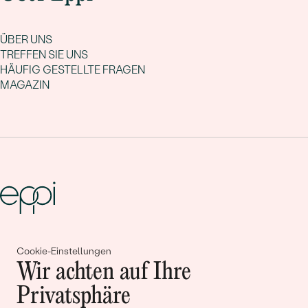
ÜBER UNS
TREFFEN SIE UNS
HÄUFIG GESTELLTE FRAGEN
MAGAZIN
Gemeinsam erschaffen wir
Cookie-Einstellungen
Geschichten von Schönheit und
Wir achten auf Ihre
Liebe
Privatsphäre