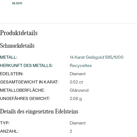
Meistverkaufte
NACH DER FARBE
SILBER
Meistverkaufte
Ohrrinnge
NACH DER FORM
Ringe
MASSGEFERTIGTER
Produktdetails
Personalisierte
ANSEHEN
Schmuckdetails
DIAMANTEN
Halsketten
ANSEHEN
METALL
:
14 Karat Gelbgold 585/1000
HERKUNFT DES METALLS
:
Recyceltes
EDELSTEIN:
Diamant
ANSEHEN
GESAMTGEWICHT IN KARAT:
0.52 ct
Wave Kollektion
METALLOBERFLÄCHE:
Glänzend
UNGEFÄHRES GEWICHT:
2.06 g
Details des eingesetzten Edelsteins
ANSEHEN
TYP:
Diamant
ANZAHL:
2