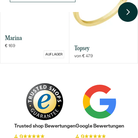
Nebensteine
TYP:
Diamant
ANZAHL:
4
KARATGEWICHT:
0.031 ct
Marina
ABMESSUNGEN:
1.2 mm (0.01ct)
€ 169
FORM:
Rund
Topsey
AUF LAGER
REINHEIT:
SI
von € 479
FARBE:
G-H
HERKUNFT:
Natürlich
Trusted shop Bewertungen
Google Bewertungen
4.9
4.9