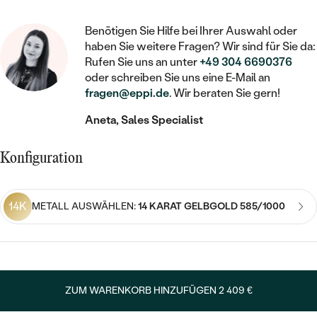
STATEMENT
MIT FÜLLUNG
KINDER
LAB GROWN DIAMANTEN ZUM
MEDAILLON
SCHMUCK FÜR KINDER
Benötigen Sie Hilfe bei Ihrer Auswahl oder
SIEGELRINGE
EINFASSEN
IM SET
PIERCINGS
haben Sie weitere Fragen? Wir sind für Sie da:
KETTEN
BROSCHEN
Rufen Sie uns an unter
+49 304 6690376
PERSONALISIERT
FARBIGE DIAMANTEN ZUM EINFASSEN
oder schreiben Sie uns eine E-Mail an
NACH PREIS
HERZKETTEN
SCHMUCKZUBEHÖR
NACH STEIN
fragen@eppi.de
. Wir beraten Sie gern!
GÜNSTIG
NACH EDELSTEIN
NACH EDELSTEIN
MIT DIAMANT
Aneta, Sales Specialist
MIT TIEREN
NACH MATERIAL
MIT DIAMANT
MIT DIAMANT
LUXURIÖSE
MIT EDELSTEIN
Konfiguration
GOLD
NACH EDELSTEIN
MIT EDELSTEIN
MIT LAB GROWN DIAMANT
PERLENOHRRINGE
MIT DIAMANT
SILBER
14K
METALL AUSWÄHLEN:
14 KARAT GELBGOLD 585/1000
PERLENRINGE
MIT MOISSANIT
MIT EDELSTEIN
PLATIN
NACH PREIS
MIT FARBIGEN DIAMANTEN
NACH PREIS
PREISWERTE
PERLENKETTEN
NACH STEIN
MIT SCHWARZEN DIAMANTEN
PREISWERTE
ZUM WARENKORB HINZUFÜGEN
2 409 €
LUXURIÖSE
DIAMANTSCHMUCK
NACH PREIS