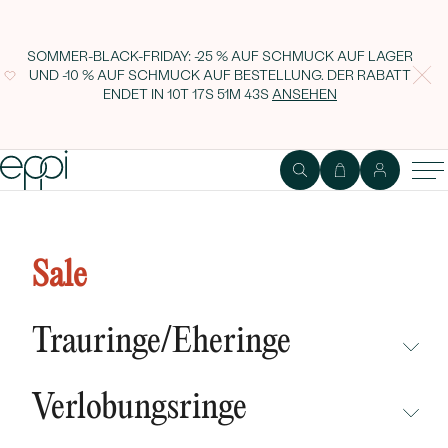
SOMMER-BLACK-FRIDAY: -25 % AUF SCHMUCK AUF LAGER
UND -10 % AUF SCHMUCK AUF BESTELLUNG. DER RABATT
ENDET IN
10T 17S 51M 42S
ANSEHEN
Silberne Hängeohrringe mit 0.2ct
natürlichen Diamanten Sumaya
Sale
Trauringe/Eheringe
NICHT ÜBERSEHEN
Verlobungsringe
NEUHEITEN
NICHT ÜBERSEHEN