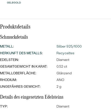
Meistverkaufte
NACH DER FARBE
GELBGOLD
Meistverkaufte
Ohrrinnge
NACH DER FORM
Ringe
MASSGEFERTIGTER
Produktdetails
Personalisierte
ANSEHEN
Schmuckdetails
DIAMANTEN
Halsketten
ANSEHEN
METALL
:
Silber 925/1000
HERKUNFT DES METALLS
:
Recyceltes
EDELSTEIN:
Diamant
ANSEHEN
GESAMTGEWICHT IN KARAT:
0.52 ct
Wave Kollektion
METALLOBERFLÄCHE:
Glänzend
RHODIUM:
ANO
UNGEFÄHRES GEWICHT:
2 g
ANSEHEN
Details des eingesetzten Edelsteins
TYP:
Diamant