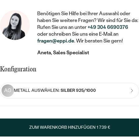
STATEMENT
MIT FÜLLUNG
KINDER
LAB GROWN DIAMANTEN ZUM
MEDAILLON
SCHMUCK FÜR KINDER
Benötigen Sie Hilfe bei Ihrer Auswahl oder
SIEGELRINGE
EINFASSEN
IM SET
PIERCINGS
haben Sie weitere Fragen? Wir sind für Sie da:
KETTEN
BROSCHEN
Rufen Sie uns an unter
+49 304 6690376
PERSONALISIERT
FARBIGE DIAMANTEN ZUM EINFASSEN
oder schreiben Sie uns eine E-Mail an
NACH PREIS
HERZKETTEN
SCHMUCKZUBEHÖR
NACH STEIN
fragen@eppi.de
. Wir beraten Sie gern!
GÜNSTIG
NACH EDELSTEIN
NACH EDELSTEIN
MIT DIAMANT
Aneta, Sales Specialist
MIT TIEREN
NACH MATERIAL
MIT DIAMANT
MIT DIAMANT
LUXURIÖSE
MIT EDELSTEIN
Konfiguration
GOLD
NACH EDELSTEIN
MIT EDELSTEIN
MIT LAB GROWN DIAMANT
PERLENOHRRINGE
MIT DIAMANT
SILBER
AG
METALL AUSWÄHLEN:
SILBER 925/1000
PERLENRINGE
MIT MOISSANIT
MIT EDELSTEIN
PLATIN
NACH PREIS
MIT FARBIGEN DIAMANTEN
NACH PREIS
PREISWERTE
PERLENKETTEN
NACH STEIN
MIT SCHWARZEN DIAMANTEN
PREISWERTE
ZUM WARENKORB HINZUFÜGEN
1 739 €
LUXURIÖSE
DIAMANTSCHMUCK
NACH PREIS