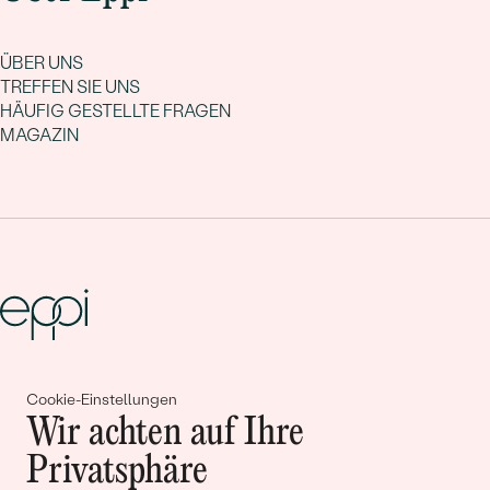
ÜBER UNS
TREFFEN SIE UNS
HÄUFIG GESTELLTE FRAGEN
MAGAZIN
Gemeinsam erschaffen wir
Cookie-Einstellungen
Geschichten von Schönheit und
Wir achten auf Ihre
Liebe
Privatsphäre