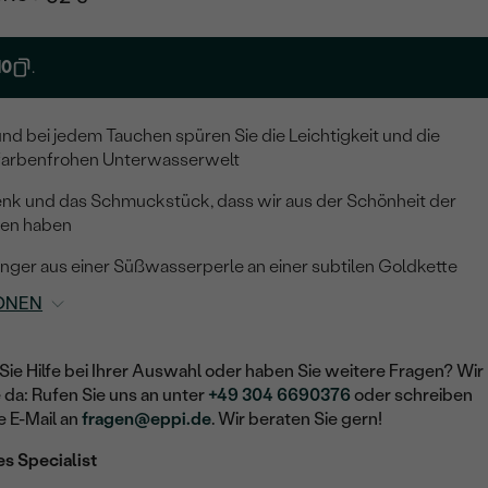
10
.
und bei jedem Tauchen spüren Sie die Leichtigkeit und die
 farbenfrohen Unterwasserwelt
henk und das Schmuckstück, dass wir aus der Schönheit der
ten haben
nger aus einer Süßwasserperle an einer subtilen Goldkette
ONEN
Sie Hilfe bei Ihrer Auswahl oder haben Sie weitere Fragen? Wir
e da: Rufen Sie uns an unter
+49 304 6690376
oder schreiben
e E-Mail an
fragen@eppi.de
. Wir beraten Sie gern!
es Specialist