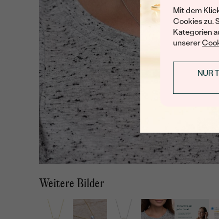
Mit dem Klic
Cookies zu. 
Kategorien au
unserer
Cook
NUR 
Weitere Bilder