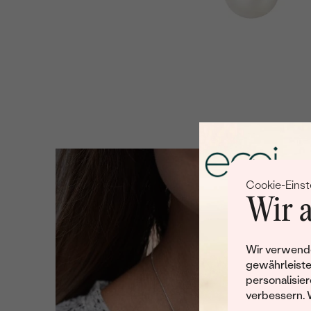
Cookie-Einst
Wir a
Wir verwende
gewährleiste
personalisier
verbessern. 