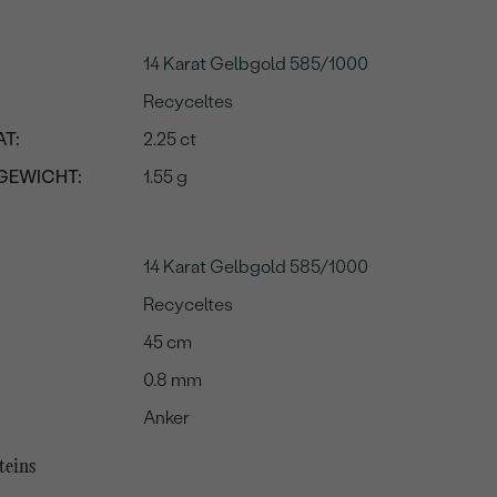
14 Karat Gelbgold 585/1000
Recyceltes
T:
2.25 ct
GEWICHT:
1.55 g
14 Karat Gelbgold 585/1000
Recyceltes
45 cm
0.8 mm
Anker
teins