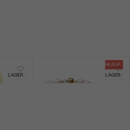
VERKAUF
Carden
AUF LAGER
AUF LAGER
€ 649
€ 623