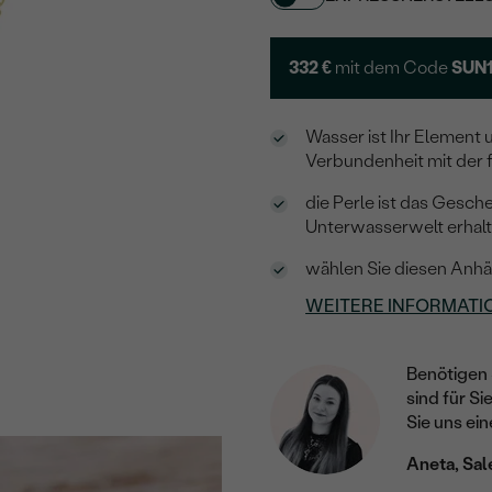
332 €
mit dem Code
SUN
Wasser ist Ihr Element 
Verbundenheit mit der
die Perle ist das Gesc
Unterwasserwelt erhal
wählen Sie diesen Anhä
WEITERE INFORMATI
Benötigen 
sind für Si
Sie uns ein
Aneta, Sal