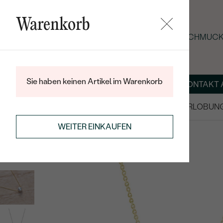
Warenkorb
SOMMER-BLACK-FRIDAY: -25 % AUF SCHMUCK 
Sie haben keinen Artikel im Warenkorb
ÜBER UNS
MAGAZIN
SCHMUCK NACH MASS
KONTAKT 
SALE
TRAURINGE/EHERINGE
VERLOBUN
ANHÄNGER / KETTEN
PERLENKETTEN
WEITER EINKAUFEN