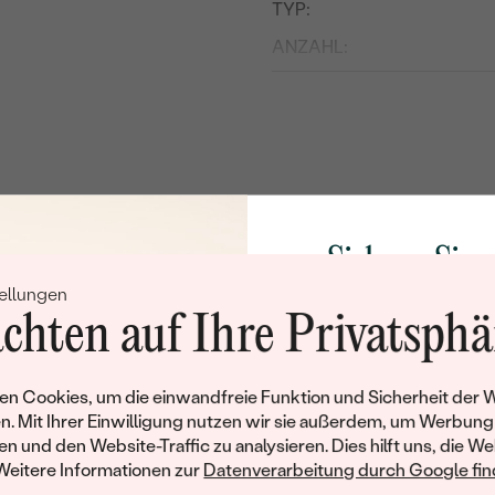
TYP:
ANZAHL:
KARATGEWICHT:
ABMESSUNGEN:
FARBE:
FORM:
HERKUNFT:
Sichern Sie 
BEARBEITUNG:
ellungen
Rabatt auf Ih
chten auf Ihre Privatsphä
Schmucks
Werden Sie Teil unse
n Cookies, um die einwandfreie Funktion und Sicherheit der 
und entdecken Sie die W
n. Mit Ihrer Einwilligung nutzen wir sie außerdem, um Werbung
gefertigten Schmucks
en und den Website-Traffic zu analysieren. Dies hilft uns, die We
Willkommensgeschen
Weitere Informationen zur
Datenverarbeitung durch Google find
Ihnen umgehend einen 