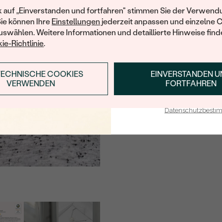
Ihren ersten Ein
k auf „Einverstanden und fortfahren" stimmen Sie der Verwendu
Sie können Ihre
Einstellungen
jederzeit anpassen und einzelne 
swählen. Weitere Informationen und detaillierte Hinweise finde
ie-Richtlinie
.
TECHNISCHE COOKIES
EINVERSTANDEN 
ANMELDEN & RABAT
VERWENDEN
FORTFAHREN
E-Mail-Adresse je bei uns i
Datenschutzbest