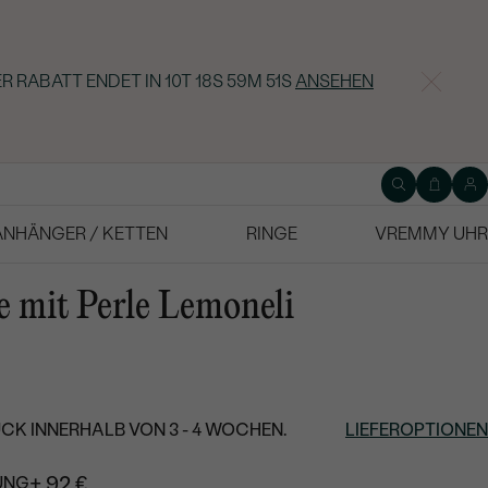
R RABATT ENDET IN
10T 18S 59M 50S
ANSEHEN
ANHÄNGER / KETTEN
RINGE
VREMMY UHR
e mit Perle Lemoneli
CK INNERHALB VON 3 - 4 WOCHEN.
LIEFEROPTIONEN
+ 92 €
UNG