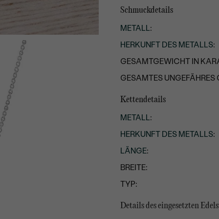
Schmuckdetails
METALL
:
HERKUNFT DES METALLS
:
GESAMTGEWICHT IN KARA
GESAMTES UNGEFÄHRES 
Kettendetails
METALL
:
HERKUNFT DES METALLS
:
LÄNGE
:
BREITE:
TYP:
Details des eingesetzten Edels