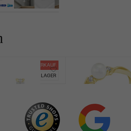
n
VERKAUF
Azana
AUF LAGER
von € 499