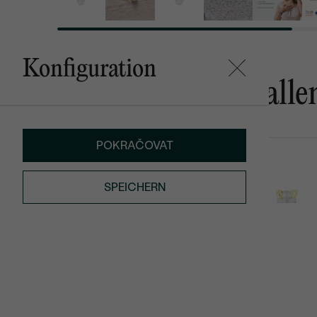
Konfiguration
Das könnte Ihnen gefalle
POKRAČOVAT
Abira
Clarice
AUF LAGER
SPEICHERN
€ 149
€ 299
€ 277