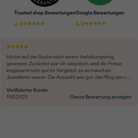
Trusted shop Bewertungen
Google Bewertungen
4.9
4.9
Ich bin auf der Suche nach einem Verlobungsring
gewesen. Zunächst war ich skeptisch, weil die Preise
insgesamt sehr gut im Vergleich zu so manchen
Juwelieren waren. Die Auswahl war gut, den Ring den ich
suchte, fand ich jedoch nicht. Daraufhin begann der
Verifizierter Kunde
Kontakt mit dem wohl besten Kundenservice, den ich je
11.10.2022
Ganze Bewertung anzeigen
erlebt habe (Frau Benesova). Fragen wurden schnell
sowohl telefonisch als auch per Mail beantwortet. Die
Beratung war super! Zuletzt wurde ein angepasster Ring
mit selbst ausgesuchtem Stein entworfen. Der
Transport war ebenfalls sehr schnell, zwischendurch
gab es auch immer wieder einen Zwischenstand über