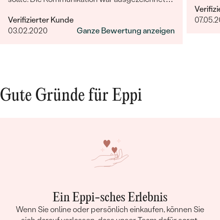
Verifiz
und das Juwel war wunderschön und
Verifizierter Kunde
07.05.
hochqualität! Sehr sehr zufrieden.
03.02.2020
Ganze Bewertung anzeigen
Gute Gründe für Eppi
Ein Eppi-sches Erlebnis
Wenn Sie online oder persönlich einkaufen, können Sie