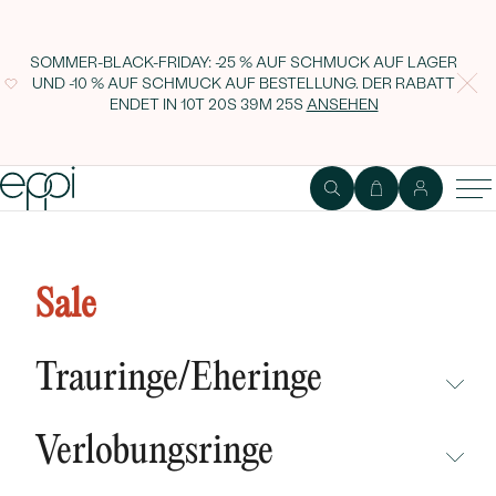
SOMMER-BLACK-FRIDAY: -25 % AUF SCHMUCK AUF LAGER
UND -10 % AUF SCHMUCK AUF BESTELLUNG. DER RABATT
ENDET IN
10T 20S 39M 24S
ANSEHEN
Eternity Ring in Gold mit blauen
Diamanten Salome
Sale
Trauringe/Eheringe
NICHT ÜBERSEHEN
Verlobungsringe
NEUHEITEN
NICHT ÜBERSEHEN