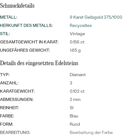
Meistverkaufte
NACH DER FARBE
Schmuckdetails
Meistverkaufte
Ohrrinnge
METALL
:
9 Karat Gelbgold 375/1000
NACH DER FORM
Ringe
HERKUNFT DES METALLS
:
Recyceltes
MASSGEFERTIGTER
Personalisierte
STIL
:
Vintage
GESAMTGEWICHT IN KARAT:
0.156 ct
ANSEHEN
DIAMANTEN
Halsketten
UNGEFÄHRES GEWICHT:
1.65 g
ANSEHEN
Details des eingesetzten Edelsteins
TYP:
Diamant
ANSEHEN
ANZAHL:
3
Wave Kollektion
KARATGEWICHT:
0.102 ct
ABMESSUNGEN:
2 mm
REINHEIT:
SI
ANSEHEN
FARBE:
Blau
FORM:
Rund
BEARBEITUNG:
Bearbeitung der Farbe