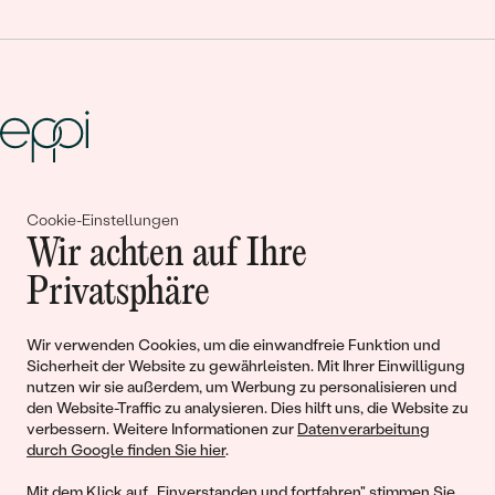
Gemeinsam erschaffen wir
Cookie-Einstellungen
Wir achten auf Ihre
Geschichten von Schönheit und
Privatsphäre
Liebe
Wir verwenden Cookies, um die einwandfreie Funktion und
Begleiten Sie uns!
Sicherheit der Website zu gewährleisten. Mit Ihrer Einwilligung
nutzen wir sie außerdem, um Werbung zu personalisieren und
den Website-Traffic zu analysieren. Dies hilft uns, die Website zu
verbessern. Weitere Informationen zur
Datenverarbeitung
durch Google finden Sie hier
.
Mit dem Klick auf „Einverstanden und fortfahren" stimmen Sie