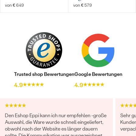
von € 649
von € 579
Trusted shop Bewertungen
Google Bewertungen
4.9
4.9
Den Eshop Eppi kann ich nur empfehlen -große
Sehr g
Auswahl, die Ware wurde schnell eingeliefert,
Kundend
obwohl nach der Website es länger dauern
verpack
sollte. Die Kommunikation war ausgezeichnet