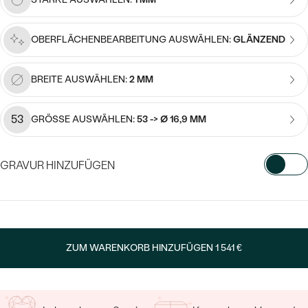
Meistverkaufte
NACH ANLASS
Meistverkaufte
Ohrrinnge
OBERFLÄCHENBEARBEITUNG AUSWÄHLEN:
GLÄNZEND
NACH DER FARBE
Personalisierte
Ringe
NACH DER FORM
Halsketten
BREITE AUSWÄHLEN:
2 MM
ANSEHEN
MASSGEFERTIGTER
53
GRÖSSE AUSWÄHLEN:
53 -> Ø 16,9 MM
ANSEHEN
DIAMANTEN
ANSEHEN
GRAVUR HINZUFÜGEN
Wave Kollektion
WÄHLEN SIE SCHRIFTART AUS
Geben Sie Initialen/Text ein
ZUM WARENKORB HINZUFÜGEN
1 541 €
ANSEHEN
15
/ 15 ZEICHEN