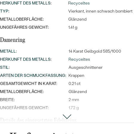
HERKUNFT DES METALLS
:
Recyceltes
TYP
:
Vierkant, innen schwach bombiert
METALLOBERFLÄCHE:
Glänzend
UNGEFÄHRES GEWICHT:
1.41 g
Damenring
METALL
:
14 Karat Gelbgold 585/1000
HERKUNFT DES METALLS
:
Recyceltes
STIL
:
Ausgeschnittener
ARTEN DER SCHMUCKFASSUNG
:
Krappen
GESAMTGEWICHT IN KARAT:
0.21 ct
METALLOBERFLÄCHE:
Glänzend
BREITE:
2 mm
UNGEFÄHRES GEWICHT:
1.72 g
Details des eingesetzten Edelsteins
TYP:
Moissanit