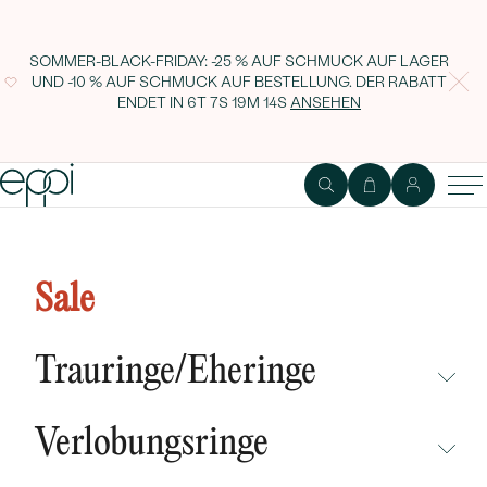
SOMMER-BLACK-FRIDAY: -25 % AUF SCHMUCK AUF LAGER
UND -10 % AUF SCHMUCK AUF BESTELLUNG. DER RABATT
ENDET IN
6T 7S 19M 14S
ANSEHEN
Eternity Ring aus Gold mit
Moissaniten und flachem
Sale
Herrenring Marveille
Trauringe/Eheringe
NICHT ÜBERSEHEN
Verlobungsringe
NEUHEITEN
NICHT ÜBERSEHEN