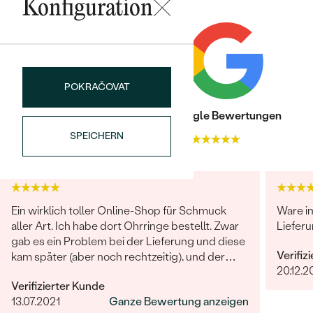
Konfiguration
ANZAHL:
15
KARATGEWICHT:
0.21 ct
ABMESSUNGEN:
1.5 mm
REINHEIT:
SI
POKRAČOVAT
FARBE:
G-H
FORM:
Rund
Trusted shop Bewertungen
Google Bewertungen
HERKUNFT:
Im Labor hergestellt
SPEICHERN
4.9
4.9
Ein wirklich toller Online-Shop für Schmuck
Ware i
aller Art. Ich habe dort Ohrringe bestellt. Zwar
Lieferu
gab es ein Problem bei der Lieferung und diese
Verifiz
kam später (aber noch rechtzeitig), und der
20.12.2
Kundenservice hat getan, was er konnte und
Verifizierter Kunde
war unglaublich hilfsbereit und freundlich! Die
13.07.2021
Ganze Bewertung anzeigen
Qualität des Schmucks ist wirklich