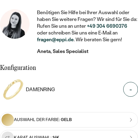
STATEMENT
MIT FÜLLUNG
KINDER
LAB GROWN DIAMANTEN ZUM
KETTEN
SCHMUCK FÜR KINDER
Benötigen Sie Hilfe bei Ihrer Auswahl oder
SIEGELRINGE
EINFASSEN
IM SET
PIERCINGS
haben Sie weitere Fragen? Wir sind für Sie da:
HERZKETTEN
BROSCHEN
Rufen Sie uns an unter
+49 304 6690376
PERSONALISIERT
FARBIGE DIAMANTEN ZUM EINFASSEN
oder schreiben Sie uns eine E-Mail an
NACH PREIS
MIT TIEREN
SCHMUCKZUBEHÖR
NACH STEIN
fragen@eppi.de
. Wir beraten Sie gern!
GÜNSTIG
NACH EDELSTEIN
NACH EDELSTEIN
MIT DIAMANT
Aneta, Sales Specialist
NACH EDELSTEIN
NACH MATERIAL
MIT DIAMANT
MIT DIAMANT
LUXURIÖSE
MIT EDELSTEIN
Konfiguration
MIT DIAMANT
GOLD
MIT EDELSTEIN
MIT LAB GROWN DIAMANT
PERLENOHRRINGE
MIT EDELSTEIN
SILBER
-
DAMENRING
PERLENRINGE
MIT MOISSANIT
PERLENKETTEN
PLATIN
NACH PREIS
MIT FARBIGEN DIAMANTEN
NACH PREIS
PREISWERTE
AUSWAHL DER FARBE:
GELB
NACH PREIS
NACH STEIN
MIT SCHWARZEN DIAMANTEN
PREISWERTE
LUXURIÖSE
PREISWERTE
DIAMANTSCHMUCK
KARAT AUSWAHL:
14K