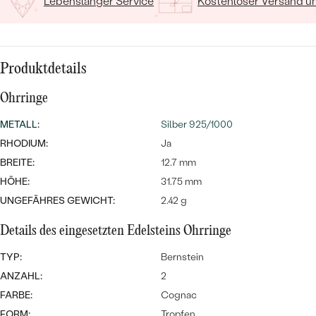
MIT SALT AND PEPPER DIAMANTEN
Lebenslanger Service
Kostenloser Versand 
LUXURIÖSE
PREISWERTE
EDELSTEINSCHMUCK
Meistverkaufte
MIT EDELSTEIN
LUXURIÖSE
SCHMUCK MIT LAB GROWN
Eheringe
Produktdetails
DIAMANTEN
NACH MATERIAL
Ohrringe
GOLD
PERLENSCHMUCK
METALL
:
Silber 925/1000
ANSCHAUEN
PLATIN
RHODIUM:
Ja
NACH STYL
BREITE:
12.7 mm
SILBER
HÖHE:
31.75 mm
PERSONALISIERT
UNGEFÄHRES GEWICHT:
2.42 g
SYMBOLISCH
Details des eingesetzten Edelsteins Ohrringe
MINIMALISTISCH
TYP:
Bernstein
ANZAHL:
2
NACH ANLASS
FARBE:
Cognac
FORM:
Tropfen