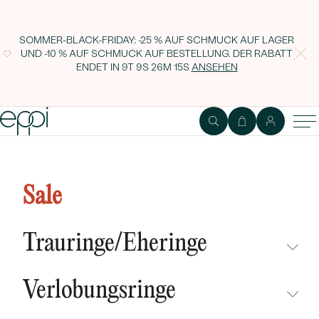
SOMMER-BLACK-FRIDAY: -25 % AUF SCHMUCK AUF LAGER
UND -10 % AUF SCHMUCK AUF BESTELLUNG. DER RABATT
ENDET IN
9T 9S 26M 14S
ANSEHEN
Elegantes Silberset mit
Bernsteinen Birger
Sale
Trauringe/Eheringe
NICHT ÜBERSEHEN
Verlobungsringe
NEUHEITEN
NICHT ÜBERSEHEN