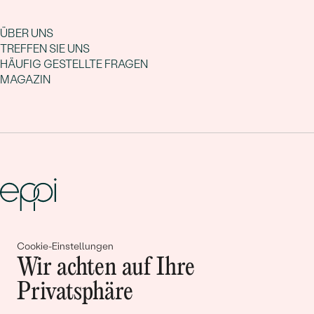
ÜBER UNS
TREFFEN SIE UNS
HÄUFIG GESTELLTE FRAGEN
MAGAZIN
Gemeinsam erschaffen wir
Cookie-Einstellungen
Wir achten auf Ihre
Geschichten von Schönheit und
Privatsphäre
Liebe