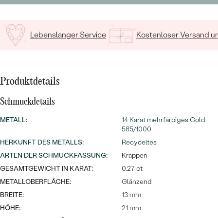
MIT SALT AND PEPPER DIAMANTEN
LUXURIÖSE
PREISWERTE
EDELSTEINSCHMUCK
Meistverkaufte
MIT EDELSTEIN
Lebenslanger Service
Kostenloser Versand 
LUXURIÖSE
SCHMUCK MIT LAB GROWN
Eheringe
DIAMANTEN
NACH MATERIAL
GOLD
PERLENSCHMUCK
Produktdetails
ANSCHAUEN
PLATIN
Schmuckdetails
NACH STYL
METALL
:
14 Karat mehrfarbiges Gold
SILBER
585/1000
PERSONALISIERT
HERKUNFT DES METALLS
:
Recyceltes
SYMBOLISCH
ARTEN DER SCHMUCKFASSUNG
:
Krappen
GESAMTGEWICHT IN KARAT:
0.27 ct
MINIMALISTISCH
METALLOBERFLÄCHE:
Glänzend
BREITE:
13 mm
NACH ANLASS
HÖHE:
21 mm