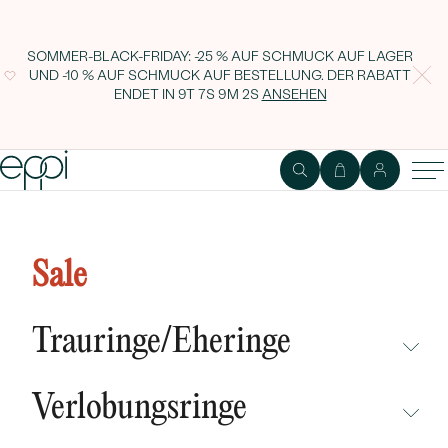
SOMMER-BLACK-FRIDAY: -25 % AUF SCHMUCK AUF LAGER
UND -10 % AUF SCHMUCK AUF BESTELLUNG. DER RABATT
ENDET IN
9T 7S 9M 1S
ANSEHEN
Eleganter Anhänger mit
Diamanten Marocco
Sale
Trauringe/Eheringe
NICHT ÜBERSEHEN
Verlobungsringe
NEUHEITEN
NICHT ÜBERSEHEN