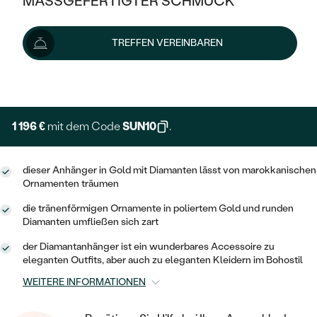
MASSGEFERTIGTER SCHMUCK
1 329 €
SILBER
MIT MEHREREN DIAMANTEN
NACH STYL
GOLD
AUSVERKAUF
AUSVERKAUF
Lieferoptionen
TREFFEN VEREINBAREN
PLATIN
KLASSISCH
HALO
SILBER
WENN SCHMUCK HILFT
NACH MATERIAL
+ 266 €
EXPRESSHERSTELLUNG
MINIMALISTISCHE
DREI STEINE
PLATIN
NACH STYL
GOLD
NACH TYP
MEMOIRE
OHRSTECKER
VINTAGE
1 196 €
mit dem Code
SUN10
.
OHRRINGE
SILBER
NACH STYL
V-FORM
CREOLEN
IM SET
SOLITÄR
RINGE
dieser Anhänger in Gold mit Diamanten lässt von marokkanischen
PLATIN
Ornamenten träumen
VINTAGE
MINIMALISTISCHE
AUSSERGEWÖHNLICH
ZUR GEBURT EINES KINDES
ANHÄNGER / KETTEN
die tränenförmigen Ornamente in poliertem Gold und runden
AUSSERGEWÖHNLICHE
NACH STYL
Diamanten umfließen sich zart
OHRHÄNGER
PERSONALISIERT
ARMBÄNDER
GESTALTE EINEN RING
der Diamantanhänger ist ein wunderbares Accessoire zu
MEMOIRE
GEHÄMMERTE
SOLITÄR
eleganten Outfits, aber auch zu eleganten Kleidern im Bohostil
WÄHLE EINEN RING
MIT STERNZEICHEN
SCHMUCKSET
MINIMALISTISCHE
WEITERE INFORMATIONEN
VON HAND GRAVIERTE
HERZ
DIAMANTEN ZUM EINFASSEN
MINIMALISTISCH
HERRENSCHMUCK