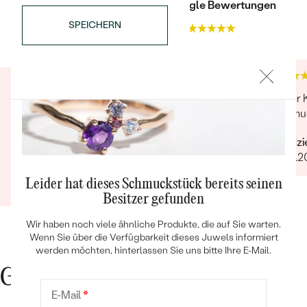
Trusted shop Bewertungen
Google Bewertungen
SPEICHERN
4.9
4.9
Super Produkt und Verarbeitung.
Guter 
Kundenservice sehr gut. Ich wurde persönlich
Schmuc
Bestseller
angerufen und man hat sich für die Bestellung
Verifiz
bedankt. Sehr freundlich, gerne wieder
10.04.
Verifizierter Kunde
Leider hat dieses Schmuckstück bereits seinen
08.09.2021
ANSEHEN
Besitzer gefunden
Wir haben noch viele ähnliche Produkte, die auf Sie warten.
Wenn Sie über die Verfügbarkeit dieses Juwels informiert
werden möchten, hinterlassen Sie uns bitte Ihre E-Mail.
Gute Gründe für Eppi
E-Mail
*