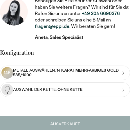
STATEMENT
Benötigen Sie Hilfe bei Ihrer Auswahl oder
MIT FÜLLUNG
KINDER
LAB GROWN DIAMANTEN ZUM
haben Sie weitere Fragen? Wir sind für Sie da:
MEDAILLON
SCHMUCK FÜR KINDER
Rufen Sie uns an unter
+49 304 6690376
SIEGELRINGE
EINFASSEN
IM SET
PIERCINGS
oder schreiben Sie uns eine E-Mail an
KETTEN
BROSCHEN
fragen@eppi.de
. Wir beraten Sie gern!
PERSONALISIERT
FARBIGE DIAMANTEN ZUM EINFASSEN
NACH PREIS
HERZKETTEN
SCHMUCKZUBEHÖR
NACH STEIN
Aneta, Sales Specialist
GÜNSTIG
NACH EDELSTEIN
NACH EDELSTEIN
MIT DIAMANT
MIT TIEREN
Konfiguration
NACH MATERIAL
MIT DIAMANT
MIT DIAMANT
LUXURIÖSE
MIT EDELSTEIN
GOLD
NACH EDELSTEIN
METALL AUSWÄHLEN:
14 KARAT MEHRFARBIGES GOLD
14K
MIT EDELSTEIN
MIT LAB GROWN DIAMANT
585/1000
PERLENOHRRINGE
MIT DIAMANT
SILBER
PERLENRINGE
MIT MOISSANIT
AUSWAHL DER KETTE:
OHNE KETTE
MIT EDELSTEIN
PLATIN
NACH PREIS
MIT FARBIGEN DIAMANTEN
NACH PREIS
PREISWERTE
PERLENKETTEN
NACH STEIN
MIT SCHWARZEN DIAMANTEN
PREISWERTE
LUXURIÖSE
AUSVERKAUFT
DIAMANTSCHMUCK
NACH PREIS