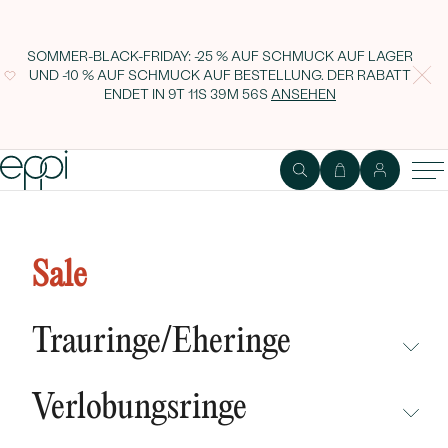
SOMMER-BLACK-FRIDAY: -25 % AUF SCHMUCK AUF LAGER
UND -10 % AUF SCHMUCK AUF BESTELLUNG. DER RABATT
ENDET IN
9T 11S 39M 55S
ANSEHEN
Eheringe aus schmalem Ring in
V-Form und breitem flachen Ring
Sale
Wade
Trauringe/Eheringe
NICHT ÜBERSEHEN
Verlobungsringe
NEUHEITEN
NICHT ÜBERSEHEN