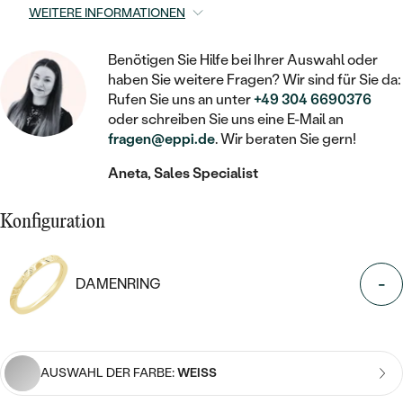
STATEMENT
MIT FÜLLUNG
KINDER
WEITERE INFORMATIONEN
LAB GROWN DIAMANTEN ZUM
MEDAILLON
SCHMUCK FÜR KINDER
SIEGELRINGE
EINFASSEN
IM SET
PIERCINGS
Benötigen Sie Hilfe bei Ihrer Auswahl oder
KETTEN
BROSCHEN
haben Sie weitere Fragen? Wir sind für Sie da:
PERSONALISIERT
FARBIGE DIAMANTEN ZUM EINFASSEN
Rufen Sie uns an unter
+49 304 6690376
NACH PREIS
HERZKETTEN
SCHMUCKZUBEHÖR
NACH STEIN
oder schreiben Sie uns eine E-Mail an
fragen@eppi.de
. Wir beraten Sie gern!
GÜNSTIG
NACH EDELSTEIN
NACH EDELSTEIN
MIT DIAMANT
MIT TIEREN
Aneta, Sales Specialist
NACH MATERIAL
MIT DIAMANT
MIT DIAMANT
LUXURIÖSE
MIT EDELSTEIN
GOLD
NACH EDELSTEIN
Konfiguration
MIT EDELSTEIN
MIT LAB GROWN DIAMANT
PERLENOHRRINGE
MIT DIAMANT
SILBER
PERLENRINGE
MIT MOISSANIT
-
DAMENRING
MIT EDELSTEIN
PLATIN
NACH PREIS
MIT FARBIGEN DIAMANTEN
NACH PREIS
PREISWERTE
PERLENKETTEN
NACH STEIN
MIT SCHWARZEN DIAMANTEN
PREISWERTE
AUSWAHL DER FARBE:
WEISS
LUXURIÖSE
DIAMANTSCHMUCK
NACH PREIS