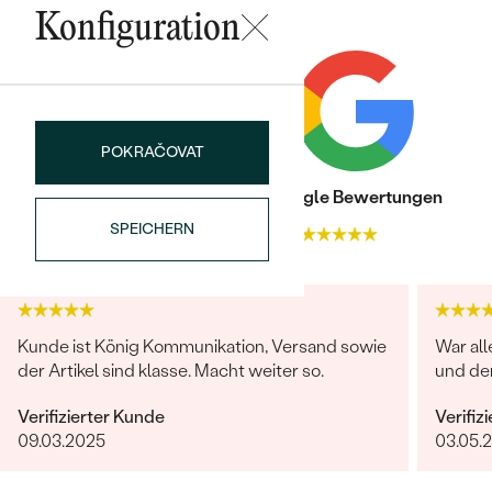
KARATGEWICHT:
0.03 ct
Konfiguration
ABMESSUNGEN:
1.1 mm (0.006 ct)
REINHEIT:
SI
FARBE:
G-H
FORM:
Rund
POKRAČOVAT
HERKUNFT:
Im Labor hergestellt
Trusted shop Bewertungen
Google Bewertungen
SPEICHERN
4.9
4.9
Kunde ist König Kommunikation, Versand sowie
War all
der Artikel sind klasse. Macht weiter so.
und de
Verifizierter Kunde
Verifiz
09.03.2025
03.05.