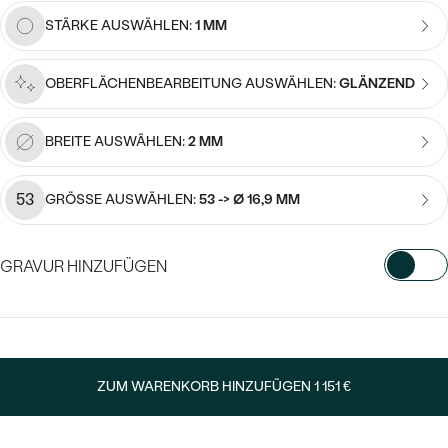
Meistverkaufte
NACH DER FARBE
STÄRKE AUSWÄHLEN:
1 MM
Meistverkaufte
Ohrrinnge
NACH DER FORM
Ringe
OBERFLÄCHENBEARBEITUNG AUSWÄHLEN:
GLÄNZEND
MASSGEFERTIGTER
Personalisierte
BREITE AUSWÄHLEN:
2 MM
ANSEHEN
DIAMANTEN
Halsketten
ANSEHEN
53
GRÖSSE AUSWÄHLEN:
53 -> Ø 16,9 MM
ANSEHEN
GRAVUR HINZUFÜGEN
Wave Kollektion
WÄHLEN SIE SCHRIFTART AUS
Geben Sie Initialen/Text ein
ANSEHEN
ZUM WARENKORB HINZUFÜGEN
1 151 €
15
/ 15 ZEICHEN