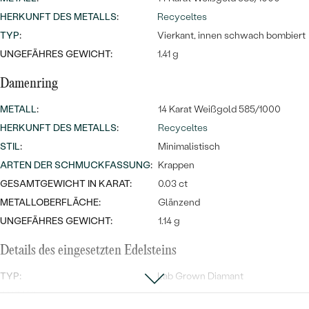
HERKUNFT DES METALLS
:
Recyceltes
TYP
:
Vierkant, innen schwach bombiert
UNGEFÄHRES GEWICHT:
1.41 g
Damenring
METALL
:
14 Karat Weißgold 585/1000
HERKUNFT DES METALLS
:
Recyceltes
STIL
:
Minimalistisch
ARTEN DER SCHMUCKFASSUNG
:
Krappen
GESAMTGEWICHT IN KARAT:
0.03 ct
METALLOBERFLÄCHE:
Glänzend
UNGEFÄHRES GEWICHT:
1.14 g
Details des eingesetzten Edelsteins
TYP:
Lab Grown Diamant
ANZAHL:
5