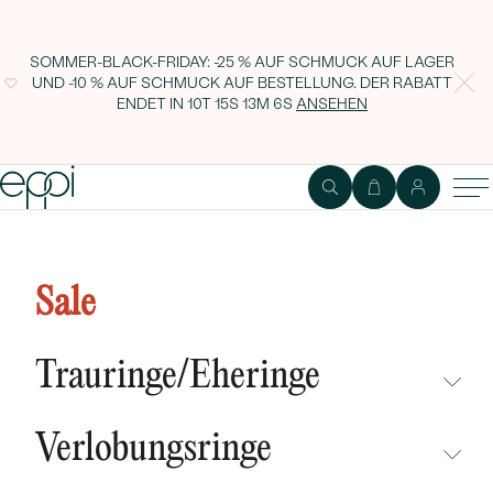
SOMMER-BLACK-FRIDAY: -25 % AUF SCHMUCK AUF LAGER
UND -10 % AUF SCHMUCK AUF BESTELLUNG. DER RABATT
ENDET IN
10T 15S 13M 5S
ANSEHEN
Eheringe aus einem Vintage-Ring
mit Lab Grown Diamanten und
Sale
einem Komfort-Ring Liam
Trauringe/Eheringe
NICHT ÜBERSEHEN
Verlobungsringe
NEUHEITEN
NICHT ÜBERSEHEN