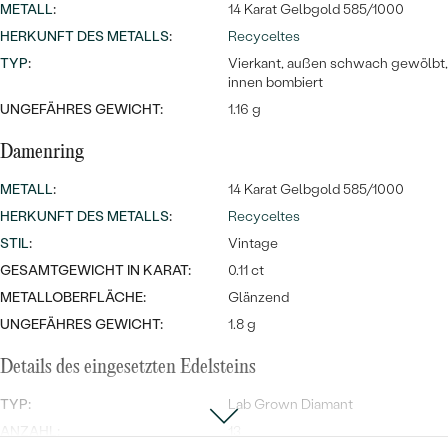
METALL
:
14 Karat Gelbgold 585/1000
HERKUNFT DES METALLS
:
Recyceltes
TYP
:
Vierkant, außen schwach gewölbt,
innen bombiert
UNGEFÄHRES GEWICHT:
1.16 g
Damenring
METALL
:
14 Karat Gelbgold 585/1000
HERKUNFT DES METALLS
:
Recyceltes
STIL
:
Vintage
GESAMTGEWICHT IN KARAT:
0.11 ct
METALLOBERFLÄCHE:
Glänzend
UNGEFÄHRES GEWICHT:
1.8 g
Details des eingesetzten Edelsteins
TYP:
Lab Grown Diamant
ANZAHL:
13