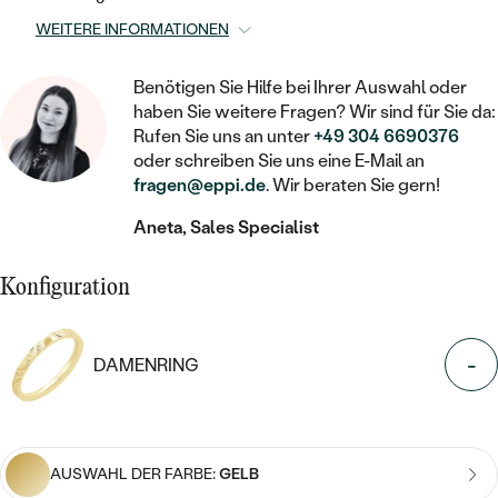
STATEMENT
MIT FÜLLUNG
KINDER
LAB GROWN DIAMANTEN ZUM
WEITERE INFORMATIONEN
MEDAILLON
SCHMUCK FÜR KINDER
SIEGELRINGE
EINFASSEN
IM SET
PIERCINGS
KETTEN
BROSCHEN
Benötigen Sie Hilfe bei Ihrer Auswahl oder
PERSONALISIERT
FARBIGE DIAMANTEN ZUM EINFASSEN
haben Sie weitere Fragen? Wir sind für Sie da:
NACH PREIS
Rufen Sie uns an unter
+49 304 6690376
HERZKETTEN
SCHMUCKZUBEHÖR
NACH STEIN
oder schreiben Sie uns eine E-Mail an
GÜNSTIG
NACH EDELSTEIN
NACH EDELSTEIN
MIT DIAMANT
fragen@eppi.de
. Wir beraten Sie gern!
MIT TIEREN
NACH MATERIAL
MIT DIAMANT
Aneta, Sales Specialist
MIT DIAMANT
LUXURIÖSE
MIT EDELSTEIN
GOLD
NACH EDELSTEIN
MIT EDELSTEIN
MIT LAB GROWN DIAMANT
Konfiguration
PERLENOHRRINGE
MIT DIAMANT
SILBER
PERLENRINGE
MIT MOISSANIT
-
DAMENRING
MIT EDELSTEIN
PLATIN
NACH PREIS
MIT FARBIGEN DIAMANTEN
NACH PREIS
PREISWERTE
PERLENKETTEN
NACH STEIN
MIT SCHWARZEN DIAMANTEN
PREISWERTE
LUXURIÖSE
AUSWAHL DER FARBE:
GELB
DIAMANTSCHMUCK
NACH PREIS