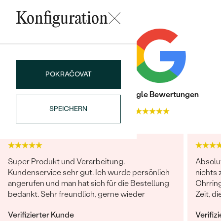
KARATGEWICHT:
0.11 ct
Konfiguration
ABMESSUNGEN:
1.2 mm
REINHEIT:
SI
FARBE:
G-H
FORM:
Rund
HERKUNFT:
Im Labor hergestellt
POKRAČOVAT
Trusted shop Bewertungen
Google Bewertungen
SPEICHERN
4.9
4.9
Super Produkt und Verarbeitung.
Absolut
Kundenservice sehr gut. Ich wurde persönlich
nichts 
angerufen und man hat sich für die Bestellung
Ohrrin
bedankt. Sehr freundlich, gerne wieder
Zeit, d
sucht 
Verifizierter Kunde
Verifiz