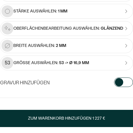
Meistverkaufte
NACH DER FARBE
Meistverkaufte
STÄRKE AUSWÄHLEN:
1 MM
Ohrrinnge
NACH DER FORM
Ringe
OBERFLÄCHENBEARBEITUNG AUSWÄHLEN:
GLÄNZEND
MASSGEFERTIGTER
Personalisierte
ANSEHEN
BREITE AUSWÄHLEN:
2 MM
DIAMANTEN
Halsketten
ANSEHEN
53
GRÖSSE AUSWÄHLEN:
53 -> Ø 16,9 MM
ANSEHEN
Wave Kollektion
GRAVUR HINZUFÜGEN
WÄHLEN SIE SCHRIFTART AUS
ANSEHEN
Geben Sie Initialen/Text ein
ZUM WARENKORB HINZUFÜGEN
1 227 €
15
/ 15 ZEICHEN