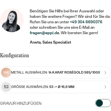
STATEMENT
MIT FÜLLUNG
KINDER
LAB GROWN DIAMANTEN ZUM
MEDAILLON
SCHMUCK FÜR KINDER
Benötigen Sie Hilfe bei Ihrer Auswahl oder
SIEGELRINGE
EINFASSEN
IM SET
PIERCINGS
haben Sie weitere Fragen? Wir sind für Sie da:
KETTEN
BROSCHEN
Rufen Sie uns an unter
+49 304 6690376
PERSONALISIERT
FARBIGE DIAMANTEN ZUM EINFASSEN
oder schreiben Sie uns eine E-Mail an
NACH PREIS
HERZKETTEN
SCHMUCKZUBEHÖR
NACH STEIN
fragen@eppi.de
. Wir beraten Sie gern!
GÜNSTIG
NACH EDELSTEIN
NACH EDELSTEIN
MIT DIAMANT
Aneta, Sales Specialist
MIT TIEREN
NACH MATERIAL
MIT DIAMANT
MIT DIAMANT
LUXURIÖSE
MIT EDELSTEIN
Konfiguration
GOLD
NACH EDELSTEIN
MIT EDELSTEIN
MIT LAB GROWN DIAMANT
PERLENOHRRINGE
MIT DIAMANT
SILBER
14K
METALL AUSWÄHLEN:
14 KARAT ROSÉGOLD 585/1000
PERLENRINGE
MIT MOISSANIT
MIT EDELSTEIN
PLATIN
NACH PREIS
53
MIT FARBIGEN DIAMANTEN
GRÖSSE AUSWÄHLEN:
53 -> Ø 16,9 MM
NACH PREIS
PREISWERTE
PERLENKETTEN
NACH STEIN
MIT SCHWARZEN DIAMANTEN
PREISWERTE
GRAVUR HINZUFÜGEN
LUXURIÖSE
DIAMANTSCHMUCK
NACH PREIS