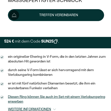
MASSGEFERTIGTER SCHMUCK
699 €
1 149 €
-40 %
SILBER
MIT MEHREREN DIAMANTEN
NACH STYL
GOLD
AUSVERKAUF
AUSVERKAUF
Schmuck ist auf Lager. Wir liefern ihn innerhalb von 24
TREFFEN VEREINBAREN
PLATIN
KLASSISCH
HALO
Stunden.
SILBER
WENN SCHMUCK HILFT
Lieferoptionen
NACH MATERIAL
MINIMALISTISCHE
DREI STEINE
PLATIN
NACH STYL
GOLD
NACH TYP
MEMOIRE
524 €
mit dem Code
SUN25
.
OHRSTECKER
VINTAGE
OHRRINGE
SILBER
NACH STYL
V-FORM
CREOLEN
IM SET
ein origineller Ehering in V-Form, die in den letzten Jahren zum
SOLITÄR
RINGE
PLATIN
absoluten Hit geworden ist
VINTAGE
MINIMALISTISCHE
AUSSERGEWÖHNLICH
durch seine V-Form lässt er sich hervorragend mit dem
ZUR GEBURT EINES KINDES
ANHÄNGER / KETTEN
Verlobungsring kombinieren
AUSSERGEWÖHNLICHE
NACH STYL
OHRHÄNGER
PERSONALISIERT
ARMBÄNDER
GESTALTE EINEN RING
er ist mit fünf natürlichen Diamanten besetzt, die ihm ein
MEMOIRE
wunderbares Funkeln verleihen
GEHÄMMERTE
SOLITÄR
WÄHLE EINEN RING
MIT STERNZEICHEN
SCHMUCKSET
Diesen Ring können Sie auch im Set mit einem Verlobungsring
MINIMALISTISCHE
VON HAND GRAVIERTE
erwerben
HERZ
DIAMANTEN ZUM EINFASSEN
MINIMALISTISCH
HERRENSCHMUCK
WEITERE INFORMATIONEN