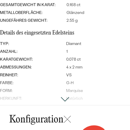
Meistverkaufte
NACH DER FARBE
GESAMTGEWICHT IN KARAT:
0.168 ct
Meistverkaufte
METALLOBERFLÄCHE:
Glänzend
Ohrrinnge
NACH DER FORM
UNGEFÄHRES GEWICHT:
2.55 g
Ringe
MASSGEFERTIGTER
Personalisierte
Details des eingesetzten Edelsteins
ANSEHEN
TYP:
Diamant
DIAMANTEN
Halsketten
ANZAHL:
1
ANSEHEN
KARATGEWICHT:
0.078 ct
ABMESSUNGEN:
4 x 2 mm
REINHEIT:
VS
ANSEHEN
Wave Kollektion
FARBE:
G-H
FORM:
Marquise
HERKUNFT:
Natürlich
ANSEHEN
Nebensteine
Konfiguration
TYP:
Diamant
ANZAHL:
2