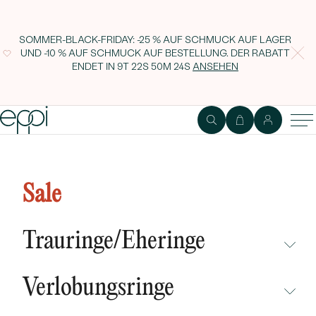
SOMMER-BLACK-FRIDAY: -25 % AUF SCHMUCK AUF LAGER
UND -10 % AUF SCHMUCK AUF BESTELLUNG. DER RABATT
ENDET IN
9T 22S 50M 23S
ANSEHEN
Ehering in V-Form mit
Diamanten Joni
Sale
Trauringe/Eheringe
NICHT ÜBERSEHEN
Verlobungsringe
NEUHEITEN
NICHT ÜBERSEHEN