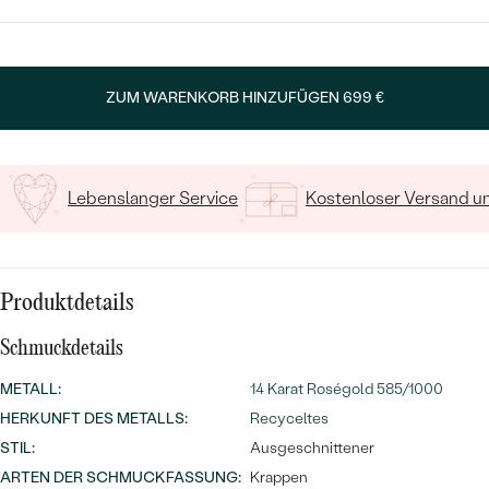
MIT SALT AND PEPPER DIAMANTEN
LUXURIÖSE
WÄHLEN SIE SCHRIFTART AUS
PREISWERTE
EDELSTEINSCHMUCK
Meistverkaufte
MIT EDELSTEIN
Geben Sie Initialen/Text ein
LUXURIÖSE
SCHMUCK MIT LAB GROWN
ZUM WARENKORB HINZUFÜGEN
699 €
Eheringe
15
/ 15 ZEICHEN
DIAMANTEN
NACH MATERIAL
GOLD
PERLENSCHMUCK
Lebenslanger Service
Kostenloser Versand 
ANSCHAUEN
PLATIN
NACH STYL
SILBER
PERSONALISIERT
Produktdetails
SYMBOLISCH
Schmuckdetails
METALL
:
14 Karat Roségold 585/1000
MINIMALISTISCH
HERKUNFT DES METALLS
:
Recyceltes
STIL
:
NACH ANLASS
Ausgeschnittener
ARTEN DER SCHMUCKFASSUNG
:
Krappen