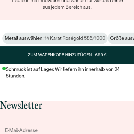
Tradition mit Innovation und wählen für Sie das Beste
aus jedem Bereich aus.
Metall auswählen:
14 Karat Roségold 585/1000
Größe aus
ZUM WARENKORB HINZUFÜGEN -
699 €
Schmuck ist auf Lager. Wir liefern ihn innerhalb von 24
Stunden.
Newsletter