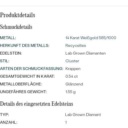
Meistverkaufte
NACH DER FARBE
Meistverkaufte
Ohrrinnge
Produktdetails
NACH DER FORM
Ringe
Schmuckdetails
MASSGEFERTIGTER
Personalisierte
METALL
:
14 Karat Weißgold 585/1000
ANSEHEN
DIAMANTEN
Halsketten
HERKUNFT DES METALLS
:
Recyceltes
ANSEHEN
EDELSTEIN:
Lab Grown Diamanten
STIL
:
Cluster
ARTEN DER SCHMUCKFASSUNG
:
Krappen
ANSEHEN
GESAMTGEWICHT IN KARAT:
0.54 ct
Wave Kollektion
METALLOBERFLÄCHE:
Glänzend
UNGEFÄHRES GEWICHT:
1.55 g
Details des eingesetzten Edelsteins
ANSEHEN
TYP:
Lab Grown Diamant
ANZAHL:
1