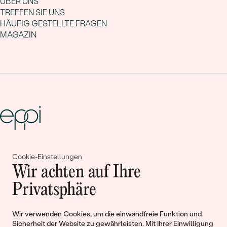
ÜBER UNS
TREFFEN SIE UNS
HÄUFIG GESTELLTE FRAGEN
MAGAZIN
Gemeinsam erschaffen wir
Cookie-Einstellungen
Wir achten auf Ihre
Geschichten von Schönheit und
Privatsphäre
Liebe
Wir verwenden Cookies, um die einwandfreie Funktion und
Begleiten Sie uns!
Sicherheit der Website zu gewährleisten. Mit Ihrer Einwilligung