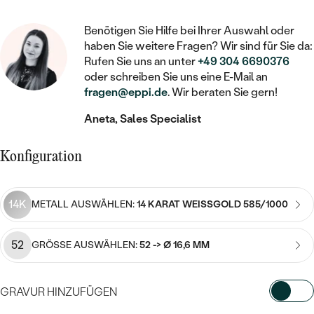
STATEMENT
MIT FÜLLUNG
KINDER
LAB GROWN DIAMANTEN ZUM
MEDAILLON
SCHMUCK FÜR KINDER
Benötigen Sie Hilfe bei Ihrer Auswahl oder
SIEGELRINGE
EINFASSEN
IM SET
PIERCINGS
haben Sie weitere Fragen? Wir sind für Sie da:
KETTEN
BROSCHEN
Rufen Sie uns an unter
+49 304 6690376
PERSONALISIERT
FARBIGE DIAMANTEN ZUM EINFASSEN
oder schreiben Sie uns eine E-Mail an
NACH PREIS
HERZKETTEN
SCHMUCKZUBEHÖR
NACH STEIN
fragen@eppi.de
. Wir beraten Sie gern!
GÜNSTIG
NACH EDELSTEIN
NACH EDELSTEIN
MIT DIAMANT
Aneta, Sales Specialist
MIT TIEREN
NACH MATERIAL
MIT DIAMANT
MIT DIAMANT
LUXURIÖSE
MIT EDELSTEIN
Konfiguration
GOLD
NACH EDELSTEIN
MIT EDELSTEIN
MIT LAB GROWN DIAMANT
PERLENOHRRINGE
MIT DIAMANT
SILBER
14K
METALL AUSWÄHLEN:
14 KARAT WEISSGOLD 585/1000
PERLENRINGE
MIT MOISSANIT
MIT EDELSTEIN
PLATIN
NACH PREIS
52
MIT FARBIGEN DIAMANTEN
GRÖSSE AUSWÄHLEN:
52 -> Ø 16,6 MM
NACH PREIS
PREISWERTE
PERLENKETTEN
NACH STEIN
MIT SCHWARZEN DIAMANTEN
PREISWERTE
GRAVUR HINZUFÜGEN
LUXURIÖSE
DIAMANTSCHMUCK
NACH PREIS