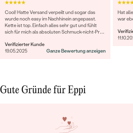
Cool! Hatte Versand verpeilt und sogar das
Hat all
wurde noch easy im Nachhinein angepasst.
war ebe
Kette ist top. Einfach alles sehr gut und fühlt
Verifiz
sich für mich als absoluten Schmuck-nicht-Profi
11.10.20
auch sehr wertig an.
Verifizierter Kunde
19.05.2025
Ganze Bewertung anzeigen
Gute Gründe für Eppi