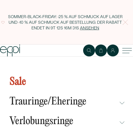
SOMMER-BLACK-FRIDAY: -25 % AUF SCHMUCK AUF LAGER
UND -10 % AUF SCHMUCK AUF BESTELLUNG. DER RABATT
ENDET IN
9T 12S 16M 30S
ANSEHEN
Cluster Verlobungsring mit Lab
Grown Diamanten Rosa
Sale
Trauringe/Eheringe
NICHT ÜBERSEHEN
Verlobungsringe
NEUHEITEN
NICHT ÜBERSEHEN