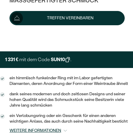
MASSGEFERTIGTER SCHMUCK
1 479 €
SILBER
MIT MEHREREN DIAMANTEN
NACH STYL
GOLD
AUSVERKAUF
AUSVERKAUF
Wir liefern den Schmuck innerhalb von 3 - 4 Wochen.
TREFFEN VEREINBAREN
PLATIN
KLASSISCH
HALO
Lieferoptionen
SILBER
WENN SCHMUCK HILFT
NACH MATERIAL
MINIMALISTISCHE
DREI STEINE
PLATIN
+ 222 €
NACH STYL
EXPRESSHERSTELLUNG
GOLD
NACH TYP
MEMOIRE
OHRSTECKER
VINTAGE
OHRRINGE
SILBER
NACH STYL
1 331 €
mit dem Code
SUN10
.
V-FORM
CREOLEN
IM SET
SOLITÄR
RINGE
PLATIN
VINTAGE
ein himmlisch funkelnder Ring mit im Labor gefertigten
MINIMALISTISCHE
AUSSERGEWÖHNLICH
Diamanten, deren Anordnung der Form einer Weintraube ähnelt
ZUR GEBURT EINES KINDES
ANHÄNGER / KETTEN
AUSSERGEWÖHNLICHE
NACH STYL
OHRHÄNGER
dank seines modernen und doch zeitlosen Designs und seiner
PERSONALISIERT
ARMBÄNDER
GESTALTE EINEN RING
hohen Qualität wird das Schmuckstück seine Besitzerin viele
MEMOIRE
Jahre lang schmücken
GEHÄMMERTE
SOLITÄR
WÄHLE EINEN RING
MIT STERNZEICHEN
SCHMUCKSET
ein Verlobungsring oder ein Geschenk für einen anderen
MINIMALISTISCHE
VON HAND GRAVIERTE
wichtigen Anlass, das auch durch seine Nachhaltigkeit besticht
HERZ
DIAMANTEN ZUM EINFASSEN
MINIMALISTISCH
HERRENSCHMUCK
WEITERE INFORMATIONEN