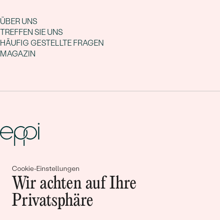
ÜBER UNS
TREFFEN SIE UNS
HÄUFIG GESTELLTE FRAGEN
MAGAZIN
Gemeinsam erschaffen wir
Cookie-Einstellungen
Wir achten auf Ihre
Geschichten von Schönheit und
Privatsphäre
Liebe