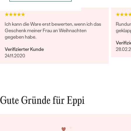
Ich kann die Ware erst bewerten, wenn ich das
Rundum 
Geschenk meiner Frau an Weihnachten
geklapp
gegeben habe.
Verifiz
Verifizierter Kunde
28.02.
Bestseller
24.11.2020
ANSEHEN
Gute Gründe für Eppi