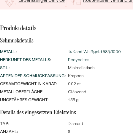
MIT SALT AND PEPPER DIAMANTEN
Lebenslanger Service
Kostenloser Versand 
LUXURIÖSE
PREISWERTE
EDELSTEINSCHMUCK
Meistverkaufte
MIT EDELSTEIN
LUXURIÖSE
SCHMUCK MIT LAB GROWN
Produktdetails
Eheringe
DIAMANTEN
NACH MATERIAL
Schmuckdetails
GOLD
PERLENSCHMUCK
METALL
:
14 Karat Weißgold 585/1000
ANSCHAUEN
PLATIN
HERKUNFT DES METALLS
:
Recyceltes
NACH STYL
STIL
:
Minimalistisch
SILBER
ARTEN DER SCHMUCKFASSUNG
:
Krappen
PERSONALISIERT
GESAMTGEWICHT IN KARAT:
0.02 ct
METALLOBERFLÄCHE:
Glänzend
SYMBOLISCH
UNGEFÄHRES GEWICHT:
1.55 g
MINIMALISTISCH
Details des eingesetzten Edelsteins
NACH ANLASS
TYP:
Diamant
ANZAHL:
6