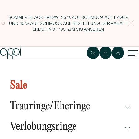
SOMMER-BLACK-FRIDAY: -25 % AUF SCHMUCK AUF LAGER
UND -10 % AUF SCHMUCK AUF BESTELLUNG. DER RABATT
ENDET IN
9T 16S 42M 30S
ANSEHEN
Atypischer Ring mit sechs
Diamanten Aislinn
Sale
Trauringe/Eheringe
NICHT ÜBERSEHEN
Verlobungsringe
NEUHEITEN
NICHT ÜBERSEHEN