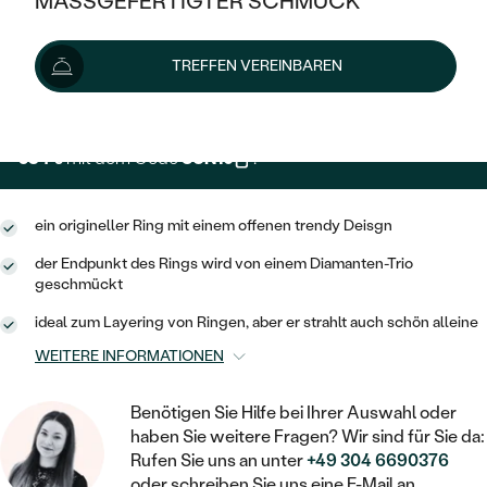
MASSGEFERTIGTER SCHMUCK
649 €
SILBER
MIT MEHREREN DIAMANTEN
NACH STYL
GOLD
AUSVERKAUF
AUSVERKAUF
Wir liefern den Schmuck innerhalb von 3 - 4 Wochen.
TREFFEN VEREINBAREN
PLATIN
KLASSISCH
HALO
SILBER
Lieferoptionen
WENN SCHMUCK HILFT
NACH MATERIAL
MINIMALISTISCHE
DREI STEINE
PLATIN
NACH STYL
584 €
mit dem Code
SUN10
.
GOLD
NACH TYP
MEMOIRE
OHRSTECKER
VINTAGE
OHRRINGE
SILBER
NACH STYL
ein origineller Ring mit einem offenen trendy Deisgn
V-FORM
CREOLEN
IM SET
SOLITÄR
RINGE
der Endpunkt des Rings wird von einem Diamanten-Trio
PLATIN
VINTAGE
geschmückt
MINIMALISTISCHE
AUSSERGEWÖHNLICH
ZUR GEBURT EINES KINDES
ANHÄNGER / KETTEN
ideal zum Layering von Ringen, aber er strahlt auch schön alleine
AUSSERGEWÖHNLICHE
NACH STYL
OHRHÄNGER
WEITERE INFORMATIONEN
PERSONALISIERT
ARMBÄNDER
GESTALTE EINEN RING
MEMOIRE
GEHÄMMERTE
SOLITÄR
WÄHLE EINEN RING
Benötigen Sie Hilfe bei Ihrer Auswahl oder
MIT STERNZEICHEN
SCHMUCKSET
MINIMALISTISCHE
haben Sie weitere Fragen? Wir sind für Sie da:
VON HAND GRAVIERTE
HERZ
DIAMANTEN ZUM EINFASSEN
Rufen Sie uns an unter
+49 304 6690376
MINIMALISTISCH
HERRENSCHMUCK
oder schreiben Sie uns eine E-Mail an