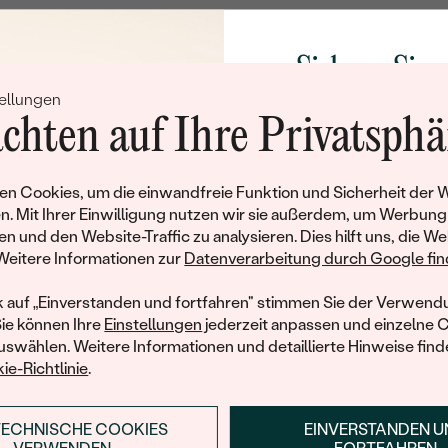
FORM:
HERKUNFT:
Sichern Sie 
Nebensteine
ellungen
Rabatt auf Ih
chten auf Ihre Privatsphä
TYP:
Schmucks
ANZAHL:
Werden Sie Teil unse
n Cookies, um die einwandfreie Funktion und Sicherheit der 
KARATGEWICHT:
und entdecken Sie die W
n. Mit Ihrer Einwilligung nutzen wir sie außerdem, um Werbung
gefertigten Schmucks
ABMESSUNGEN:
en und den Website-Traffic zu analysieren. Dies hilft uns, die We
hat dieses Schmuckstück bereits seinen Besitzer 
Willkommensgeschen
Weitere Informationen zur
Datenverarbeitung durch Google find
FORM:
Ihnen umgehend einen 
ähnliche Produkte, die auf Sie warten. Wenn Sie über die Verfü
Ihren ersten Ein
informiert werden möchten, hinterlassen Sie uns bitte Ihre E-Mail
k auf „Einverstanden und fortfahren" stimmen Sie der Verwendu
REINHEIT:
Sie können Ihre
Einstellungen
jederzeit anpassen und einzelne 
FARBE:
swählen. Weitere Informationen und detaillierte Hinweise finde
ie-Richtlinie
.
E-Mail
*
HERKUNFT:
TECHNISCHE COOKIES
EINVERSTANDEN 
ANMELDEN & RABAT
MIR EINE NACHRICHT SENDEN, WENN