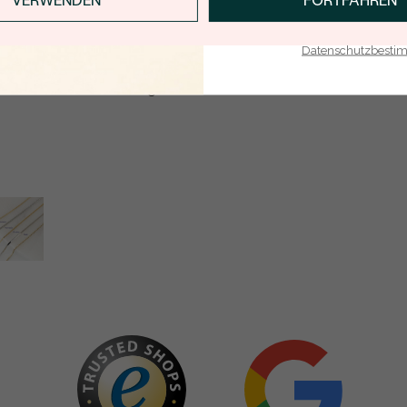
VERWENDEN
FORTFAHREN
WIEDER VERFÜGBAR
E-Mail-Adresse je bei uns i
Mit meinem Klicken bestätige ich, dass ich die
Datenschutzbest
Datenschutzbestimmungen
zur Kenntnis
genommen habe.