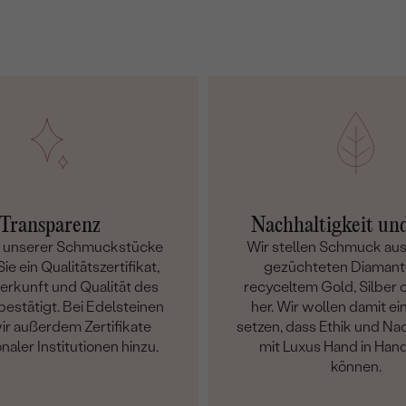
Transparenz
Nachhaltigkeit un
m unserer Schmuckstücke
Wir stellen Schmuck aus
ie ein Qualitätszertifikat,
gezüchteten Diamant
Herkunft und Qualität des
recyceltem Gold, Silber o
bestätigt. Bei Edelsteinen
her. Wir wollen damit ei
ir außerdem Zertifikate
setzen, dass Ethik und Nac
onaler Institutionen hinzu.
mit Luxus Hand in Han
können.