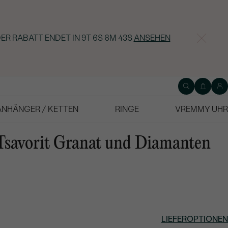
ER RABATT ENDET IN
9T 6S 6M 42S
ANSEHEN
ANHÄNGER / KETTEN
RINGE
VREMMY UHR
Tsavorit Granat und Diamanten
LIEFEROPTIONEN