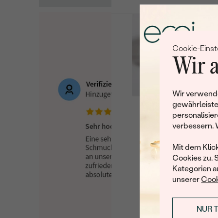
Cookie-Einst
Wir a
Wir verwende
gewährleiste
personalisier
Leider 
verbessern. 
Wir haben noch viele 
Mit dem Klic
Cookies zu. 
Kategorien au
unserer
Cook
NUR 