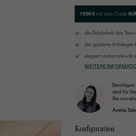
1 930 €
mit dem Code
SU
die Schönheit des Tsavo
der goldene Anhänger be
elegant und prunkvoll w
WEITERE INFORMATI
Benötigen 
sind für Si
Sie uns ein
Aneta, Sal
Konfiguration