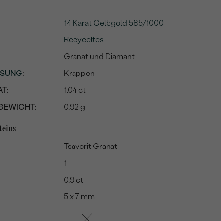
14 Karat Gelbgold 585/1000
Recyceltes
Granat und Diamant
SSUNG
:
Krappen
T:
1.04 ct
GEWICHT:
0.92 g
teins
Tsavorit Granat
1
0.9 ct
5 x 7 mm
Grün