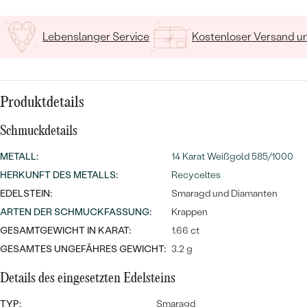
MIT SALT AND PEPPER DIAMANTEN
LUXURIÖSE
PREISWERTE
EDELSTEINSCHMUCK
Meistverkaufte
MIT EDELSTEIN
Lebenslanger Service
Kostenloser Versand 
LUXURIÖSE
SCHMUCK MIT LAB GROWN
Eheringe
DIAMANTEN
NACH MATERIAL
Produktdetails
GOLD
PERLENSCHMUCK
Schmuckdetails
ANSCHAUEN
PLATIN
NACH STYL
METALL
:
14 Karat Weißgold 585/1000
SILBER
HERKUNFT DES METALLS
:
Recyceltes
PERSONALISIERT
EDELSTEIN:
Smaragd und Diamanten
ARTEN DER SCHMUCKFASSUNG
:
Krappen
SYMBOLISCH
GESAMTGEWICHT IN KARAT:
1.66 ct
MINIMALISTISCH
GESAMTES UNGEFÄHRES GEWICHT:
3.2 g
Details des eingesetzten Edelsteins
NACH ANLASS
TYP:
Smaragd