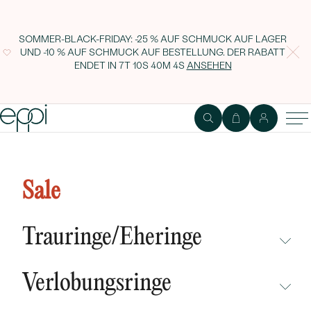
SOMMER-BLACK-FRIDAY: -25 % AUF SCHMUCK AUF LAGER
UND -10 % AUF SCHMUCK AUF BESTELLUNG. DER RABATT
ENDET IN
7T 10S 40M 3S
ANSEHEN
Anhänger mit Smaragden und
Diamanten Diane
Sale
Trauringe/Eheringe
NICHT ÜBERSEHEN
Verlobungsringe
NEUHEITEN
NICHT ÜBERSEHEN