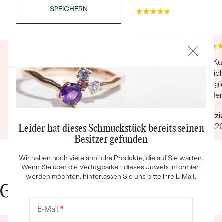
SPEICHERN
4.9
4.9
Schmuck ist sehr schön, so wie auf der
Den Ku
Webseite gezeigt. Die Lieferung kam schneller
bezeich
als prognostiziert und ich wurde über die
engagie
Bestseller
Bestellung sowie die Lieferung persönlich
werden
informiert.
ist her
Verifizierter Kunde
Verifiz
03.05.2021
Ganze Bewertung anzeigen
18.01.2
Leider hat dieses Schmuckstück bereits seinen
Besitzer gefunden
ANSEHEN
Wir haben noch viele ähnliche Produkte, die auf Sie warten.
Wenn Sie über die Verfügbarkeit dieses Juwels informiert
werden möchten, hinterlassen Sie uns bitte Ihre E-Mail.
Gute Gründe für Eppi
E-Mail
*