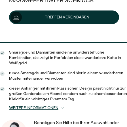
MASSGEFERTIGTER SCHMUCK
3 389 €
SILBER
MIT MEHREREN DIAMANTEN
NACH STYL
GOLD
AUSVERKAUF
AUSVERKAUF
Lieferoptionen
TREFFEN VEREINBAREN
PLATIN
KLASSISCH
HALO
SILBER
WENN SCHMUCK HILFT
NACH MATERIAL
MINIMALISTISCHE
3 050 €
mit dem Code
SUN10
.
DREI STEINE
PLATIN
NACH STYL
GOLD
NACH TYP
MEMOIRE
OHRSTECKER
VINTAGE
Smaragde und Diamanten sind eine unwiderstehliche
OHRRINGE
SILBER
NACH STYL
Kombination, das zeigt in Perfektion diese wunderbare Kette in
V-FORM
CREOLEN
IM SET
Weißgold
SOLITÄR
RINGE
PLATIN
runde Smaragde und Diamanten sind hier in einem wunderbaren
VINTAGE
MINIMALISTISCHE
AUSSERGEWÖHNLICH
Muster miteinander verwoben
ZUR GEBURT EINES KINDES
ANHÄNGER / KETTEN
AUSSERGEWÖHNLICHE
NACH STYL
dieser Anhänger mit ihrem klassischen Design passt nicht nur zur
OHRHÄNGER
großen Garderobe am Abend, sondern auch zu einem besonderen
PERSONALISIERT
ARMBÄNDER
GESTALTE EINEN RING
Kleid für ein wichtiges Event am Tag
MEMOIRE
GEHÄMMERTE
SOLITÄR
WÄHLE EINEN RING
MIT STERNZEICHEN
WEITERE INFORMATIONEN
SCHMUCKSET
MINIMALISTISCHE
VON HAND GRAVIERTE
HERZ
DIAMANTEN ZUM EINFASSEN
MINIMALISTISCH
HERRENSCHMUCK
Benötigen Sie Hilfe bei Ihrer Auswahl oder