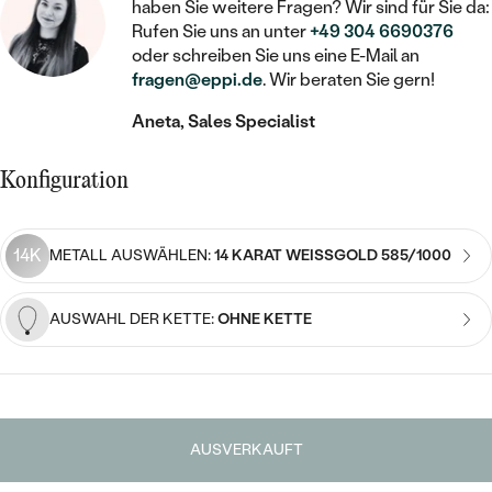
STATEMENT
MIT FÜLLUNG
haben Sie weitere Fragen? Wir sind für Sie da:
KINDER
LAB GROWN DIAMANTEN ZUM
Rufen Sie uns an unter
+49 304 6690376
MEDAILLON
SCHMUCK FÜR KINDER
SIEGELRINGE
oder schreiben Sie uns eine E-Mail an
EINFASSEN
IM SET
PIERCINGS
fragen@eppi.de
. Wir beraten Sie gern!
KETTEN
BROSCHEN
PERSONALISIERT
FARBIGE DIAMANTEN ZUM EINFASSEN
Aneta, Sales Specialist
NACH PREIS
HERZKETTEN
SCHMUCKZUBEHÖR
NACH STEIN
GÜNSTIG
NACH EDELSTEIN
Konfiguration
NACH EDELSTEIN
MIT DIAMANT
MIT TIEREN
NACH MATERIAL
MIT DIAMANT
MIT DIAMANT
LUXURIÖSE
MIT EDELSTEIN
14K
GOLD
METALL AUSWÄHLEN:
14 KARAT WEISSGOLD 585/1000
NACH EDELSTEIN
MIT EDELSTEIN
MIT LAB GROWN DIAMANT
PERLENOHRRINGE
MIT DIAMANT
SILBER
AUSWAHL DER KETTE:
OHNE KETTE
PERLENRINGE
MIT MOISSANIT
MIT EDELSTEIN
PLATIN
NACH PREIS
MIT FARBIGEN DIAMANTEN
NACH PREIS
PREISWERTE
PERLENKETTEN
NACH STEIN
MIT SCHWARZEN DIAMANTEN
PREISWERTE
AUSVERKAUFT
LUXURIÖSE
DIAMANTSCHMUCK
NACH PREIS