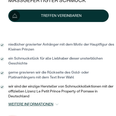
MASSGEFERTIGTER SCHMUCK
SILBER
Wir liefern den Schmuck innerhalb von 7 - 10 Werktagen.
MIT MEHREREN DIAMANTEN
NACH STYL
GOLD
AUSVERKAUF
AUSVERKAUF
Lieferoptionen
TREFFEN VEREINBAREN
PLATIN
KLASSISCH
HALO
SILBER
WENN SCHMUCK HILFT
NACH MATERIAL
332 €
mit dem Code
SUN10
.
MINIMALISTISCHE
DREI STEINE
PLATIN
NACH STYL
GOLD
NACH TYP
MEMOIRE
OHRSTECKER
VINTAGE
niedlicher gravierter Anhänger mit dem Motiv der Hauptfigur des
OHRRINGE
Kleinen Prinzen
SILBER
NACH STYL
V-FORM
CREOLEN
IM SET
ein Schmuckstück für alle Liebhaber dieser unsterblichen
SOLITÄR
RINGE
PLATIN
Geschichte
VINTAGE
MINIMALISTISCHE
AUSSERGEWÖHNLICH
gerne gravieren wir die Rückseite des Gold- oder
ZUR GEBURT EINES KINDES
ANHÄNGER / KETTEN
Platinanhängers mit dem Text Ihrer Wahl
AUSSERGEWÖHNLICHE
NACH STYL
OHRHÄNGER
PERSONALISIERT
ARMBÄNDER
wir sind der einzige Hersteller von Schmuckkollektionen mit der
GESTALTE EINEN RING
MEMOIRE
offiziellen Lizenz Le Petit Prince Property of Pomase in
GEHÄMMERTE
SOLITÄR
Deutschland
WÄHLE EINEN RING
MIT STERNZEICHEN
SCHMUCKSET
MINIMALISTISCHE
WEITERE INFORMATIONEN
VON HAND GRAVIERTE
HERZ
DIAMANTEN ZUM EINFASSEN
MINIMALISTISCH
HERRENSCHMUCK