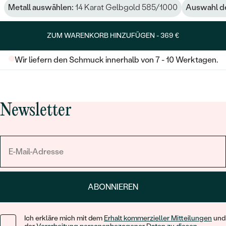
Metall auswählen:
14 Karat Gelbgold 585/1000
Auswahl de
ZUM WARENKORB HINZUFÜGEN -
369 €
Wir liefern den Schmuck innerhalb von 7 - 10 Werktagen.
Newsletter
ABONNIEREN
Ich erkläre mich mit dem
Erhalt kommerzieller Mitteilungen
und