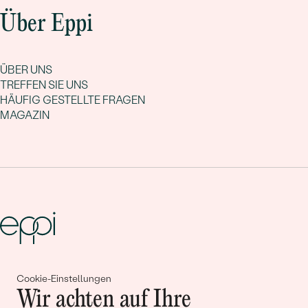
Über Eppi
ÜBER UNS
TREFFEN SIE UNS
HÄUFIG GESTELLTE FRAGEN
MAGAZIN
Gemeinsam erschaffen wir
Cookie-Einstellungen
Wir achten auf Ihre
Geschichten von Schönheit und