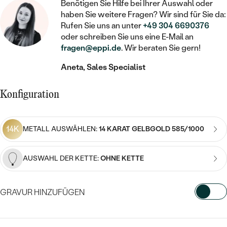
STATEMENT
MIT FÜLLUNG
Benötigen Sie Hilfe bei Ihrer Auswahl oder
KINDER
LAB GROWN DIAMANTEN ZUM
haben Sie weitere Fragen? Wir sind für Sie da:
MEDAILLON
SCHMUCK FÜR KINDER
SIEGELRINGE
Rufen Sie uns an unter
+49 304 6690376
EINFASSEN
IM SET
PIERCINGS
oder schreiben Sie uns eine E-Mail an
KETTEN
BROSCHEN
fragen@eppi.de
. Wir beraten Sie gern!
PERSONALISIERT
FARBIGE DIAMANTEN ZUM EINFASSEN
NACH PREIS
HERZKETTEN
SCHMUCKZUBEHÖR
NACH STEIN
Aneta, Sales Specialist
GÜNSTIG
NACH EDELSTEIN
NACH EDELSTEIN
MIT DIAMANT
MIT TIEREN
Konfiguration
NACH MATERIAL
MIT DIAMANT
MIT DIAMANT
LUXURIÖSE
MIT EDELSTEIN
GOLD
NACH EDELSTEIN
MIT EDELSTEIN
14K
MIT LAB GROWN DIAMANT
METALL AUSWÄHLEN:
14 KARAT GELBGOLD 585/1000
PERLENOHRRINGE
MIT DIAMANT
SILBER
PERLENRINGE
MIT MOISSANIT
AUSWAHL DER KETTE:
OHNE KETTE
MIT EDELSTEIN
PLATIN
NACH PREIS
MIT FARBIGEN DIAMANTEN
NACH PREIS
PREISWERTE
PERLENKETTEN
GRAVUR HINZUFÜGEN
NACH STEIN
MIT SCHWARZEN DIAMANTEN
PREISWERTE
LUXURIÖSE
WÄHLEN SIE SCHRIFTART AUS
DIAMANTSCHMUCK
NACH PREIS