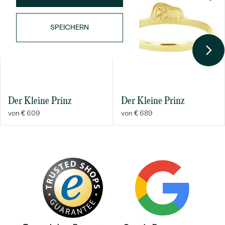
SPEICHERN
Bestseller
Der Kleine Prinz
Der Kleine Prinz
von € 609
von € 689
ANSEHEN