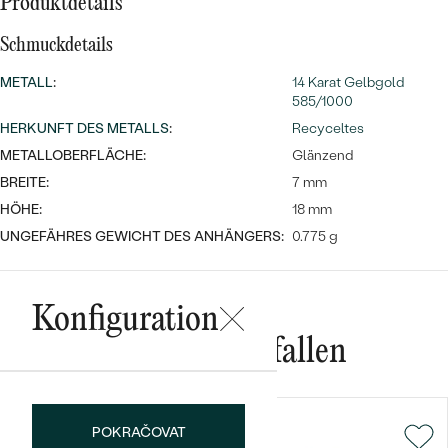
Meistverkaufte
Produktdetails
NACH DER FARBE
Meistverkaufte
Schmuckdetails
Ohrrinnge
NACH DER FORM
Ringe
METALL
:
14 Karat Gelbgold
585/1000
MASSGEFERTIGTER
Personalisierte
HERKUNFT DES METALLS
:
Recyceltes
ANSEHEN
DIAMANTEN
METALLOBERFLÄCHE:
Glänzend
Halsketten
BREITE:
7 mm
ANSEHEN
HÖHE:
18 mm
UNGEFÄHRES GEWICHT DES ANHÄNGERS:
0.775 g
ANSEHEN
Wave Kollektion
Konfiguration
Das könnte Ihnen gefallen
ANSEHEN
POKRAČOVAT