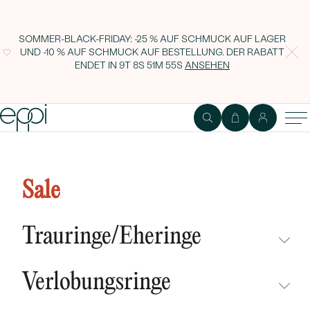
SOMMER-BLACK-FRIDAY: -25 % AUF SCHMUCK AUF LAGER
UND -10 % AUF SCHMUCK AUF BESTELLUNG. DER RABATT
ENDET IN
9T 8S 51M 54S
ANSEHEN
Anhänger mit Kleiner Prinz
Sale
Trauringe/Eheringe
NICHT ÜBERSEHEN
Verlobungsringe
NEUHEITEN
NICHT ÜBERSEHEN