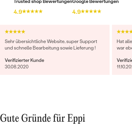
Trusted shop Bewertungen
Google Bewertungen
4.9
4.9
Sehr übersichtliche Website, super Support
Hat all
und schnelle Bearbeitung sowie Lieferung !
war ebe
Verifizierter Kunde
Verifiz
30.08.2020
11.10.20
Gute Gründe für Eppi