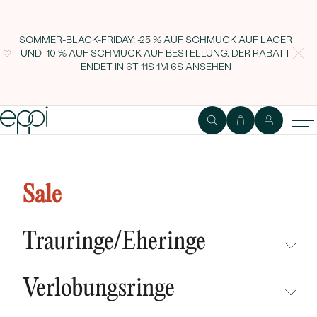
SOMMER-BLACK-FRIDAY: -25 % AUF SCHMUCK AUF LAGER
UND -10 % AUF SCHMUCK AUF BESTELLUNG. DER RABATT
ENDET IN
6T 11S 1M 5S
ANSEHEN
Anhänger mit 1.99ct Smaragd und
Diamanten Beatriceen
Sale
Trauringe/Eheringe
NICHT ÜBERSEHEN
Verlobungsringe
NEUHEITEN
NICHT ÜBERSEHEN