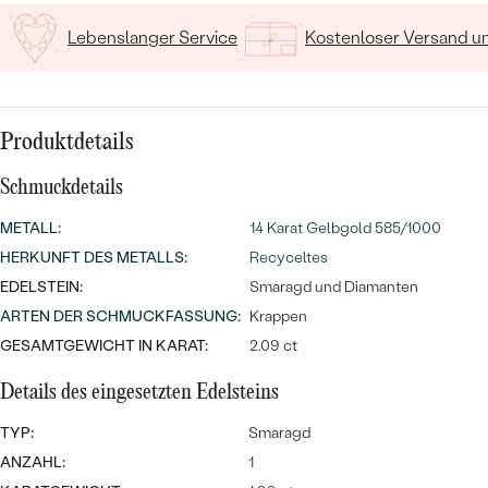
MIT SALT AND PEPPER DIAMANTEN
LUXURIÖSE
Lebenslanger Service
Kostenloser Versand 
PREISWERTE
EDELSTEINSCHMUCK
Meistverkaufte
MIT EDELSTEIN
LUXURIÖSE
SCHMUCK MIT LAB GROWN
Eheringe
DIAMANTEN
NACH MATERIAL
Produktdetails
GOLD
PERLENSCHMUCK
Schmuckdetails
ANSCHAUEN
PLATIN
METALL
:
14 Karat Gelbgold 585/1000
NACH STYL
HERKUNFT DES METALLS
:
Recyceltes
SILBER
EDELSTEIN:
Smaragd und Diamanten
PERSONALISIERT
ARTEN DER SCHMUCKFASSUNG
:
Krappen
SYMBOLISCH
GESAMTGEWICHT IN KARAT:
2.09 ct
Details des eingesetzten Edelsteins
MINIMALISTISCH
TYP:
Smaragd
NACH ANLASS
ANZAHL:
1