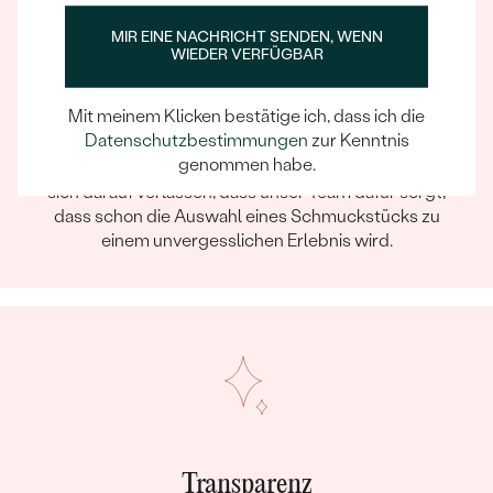
MIR EINE NACHRICHT SENDEN, WENN
WIEDER VERFÜGBAR
Mit meinem Klicken bestätige ich, dass ich die
Ein Eppi-sches Erlebnis
Datenschutzbestimmungen
zur Kenntnis
genommen habe.
Wenn Sie online oder persönlich einkaufen, können Sie
sich darauf verlassen, dass unser Team dafür sorgt,
dass schon die Auswahl eines Schmuckstücks zu
einem unvergesslichen Erlebnis wird.
Transparenz