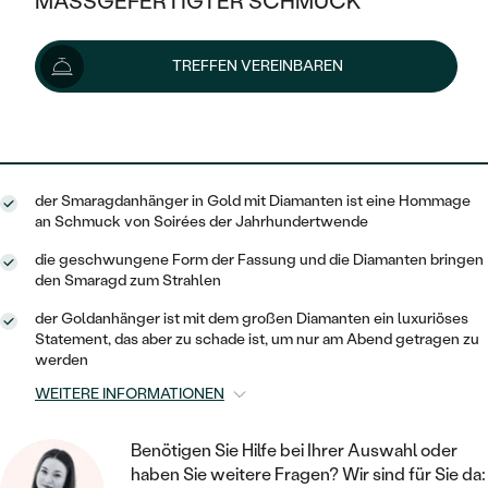
MASSGEFERTIGTER SCHMUCK
10 102 €
SILBER
MIT MEHREREN DIAMANTEN
NACH STYL
GOLD
AUSVERKAUF
AUSVERKAUF
Lieferoptionen
TREFFEN VEREINBAREN
PLATIN
KLASSISCH
HALO
SILBER
WENN SCHMUCK HILFT
NACH MATERIAL
MINIMALISTISCHE
9 092 €
mit dem Code
SUN10
.
DREI STEINE
PLATIN
NACH STYL
GOLD
NACH TYP
MEMOIRE
OHRSTECKER
VINTAGE
der Smaragdanhänger in Gold mit Diamanten ist eine Hommage
OHRRINGE
SILBER
NACH STYL
an Schmuck von Soirées der Jahrhundertwende
V-FORM
CREOLEN
IM SET
SOLITÄR
RINGE
die geschwungene Form der Fassung und die Diamanten bringen
PLATIN
den Smaragd zum Strahlen
VINTAGE
MINIMALISTISCHE
AUSSERGEWÖHNLICH
ZUR GEBURT EINES KINDES
ANHÄNGER / KETTEN
der Goldanhänger ist mit dem großen Diamanten ein luxuriöses
AUSSERGEWÖHNLICHE
NACH STYL
Statement, das aber zu schade ist, um nur am Abend getragen zu
OHRHÄNGER
werden
PERSONALISIERT
ARMBÄNDER
GESTALTE EINEN RING
MEMOIRE
GEHÄMMERTE
WEITERE INFORMATIONEN
SOLITÄR
WÄHLE EINEN RING
MIT STERNZEICHEN
SCHMUCKSET
MINIMALISTISCHE
VON HAND GRAVIERTE
HERZ
Benötigen Sie Hilfe bei Ihrer Auswahl oder
DIAMANTEN ZUM EINFASSEN
MINIMALISTISCH
HERRENSCHMUCK
haben Sie weitere Fragen? Wir sind für Sie da: