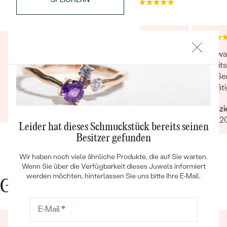
4.9
4.9
Ich kann die Ware erst bewerten, wenn ich das
Das war
Geschenk meiner Frau an Weihnachten
Bereits
gegeben habe.
den Ser
bestäti
Bestseller
Verifizierter Kunde
wollte 
24.11.2020
Verifiz
Gesche
07.01.2
per Mai
Leider hat dieses Schmuckstück bereits seinen
Avisier
Besitzer gefunden
abgest
ANSEHEN
Ach ja,
Wir haben noch viele ähnliche Produkte, die auf Sie warten.
vorstel
Wenn Sie über die Verfügbarkeit dieses Juwels informiert
werden möchten, hinterlassen Sie uns bitte Ihre E-Mail.
Gute Gründe für Eppi
E-Mail
*