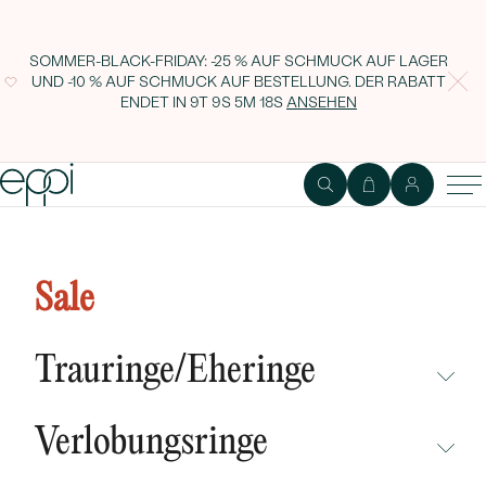
SOMMER-BLACK-FRIDAY: -25 % AUF SCHMUCK AUF LAGER
UND -10 % AUF SCHMUCK AUF BESTELLUNG. DER RABATT
ENDET IN
9T 9S 5M 17S
ANSEHEN
Anhänger mit 1.35ct Tansanit und
Diamanten Baxter
Sale
Trauringe/Eheringe
NICHT ÜBERSEHEN
Verlobungsringe
NEUHEITEN
NICHT ÜBERSEHEN