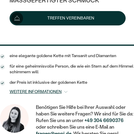
MASSGEFERTIGTER SCHMUCK
1 527 €
SILBER
MIT MEHREREN DIAMANTEN
NACH STYL
GOLD
AUSVERKAUF
AUSVERKAUF
TREFFEN VEREINBAREN
Lieferoptionen
PLATIN
KLASSISCH
HALO
SILBER
WENN SCHMUCK HILFT
NACH MATERIAL
MINIMALISTISCHE
DREI STEINE
1 374 €
mit dem Code
SUN10
.
PLATIN
NACH STYL
GOLD
NACH TYP
MEMOIRE
OHRSTECKER
VINTAGE
eine elegante goldene Kette mit Tansanit und Diamanten
OHRRINGE
SILBER
NACH STYL
V-FORM
CREOLEN
IM SET
für eine geheimnisvolle Person, die wie ein Stern auf dem Himmel
SOLITÄR
RINGE
schimmern will
PLATIN
VINTAGE
MINIMALISTISCHE
AUSSERGEWÖHNLICH
der Preis ist inklusive der goldenen Kette
ZUR GEBURT EINES KINDES
ANHÄNGER / KETTEN
WEITERE INFORMATIONEN
AUSSERGEWÖHNLICHE
NACH STYL
OHRHÄNGER
PERSONALISIERT
ARMBÄNDER
GESTALTE EINEN RING
MEMOIRE
GEHÄMMERTE
Benötigen Sie Hilfe bei Ihrer Auswahl oder
SOLITÄR
WÄHLE EINEN RING
haben Sie weitere Fragen? Wir sind für Sie da:
MIT STERNZEICHEN
SCHMUCKSET
MINIMALISTISCHE
Rufen Sie uns an unter
+49 304 6690376
VON HAND GRAVIERTE
HERZ
DIAMANTEN ZUM EINFASSEN
oder schreiben Sie uns eine E-Mail an
MINIMALISTISCH
HERRENSCHMUCK
fragen@eppi.de
. Wir beraten Sie gern!