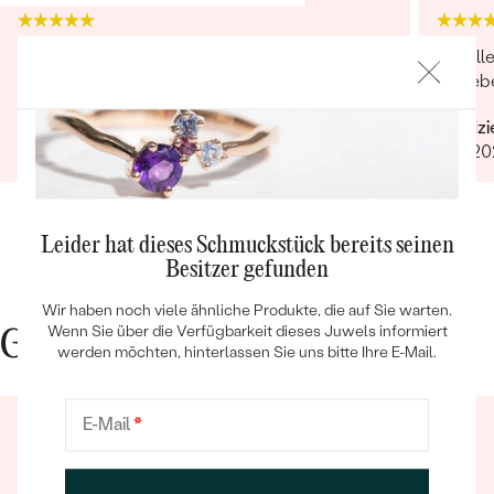
Nebensteine
TYP:
Diamant
Sehr übersichtliche Website, super Support
Hat all
ANZAHL:
13 (9 x 1.2mm; 4 x 1.1mm)
und schnelle Bearbeitung sowie Lieferung !
war ebe
KARATGEWICHT:
0.096 ct
Verifizierter Kunde
Verifiz
ABMESSUNGEN:
1.2mm (0.008ct) a 1.1mm (0.006ct)
30.08.2020
11.10.20
FORM:
Rund
REINHEIT:
SI
Bestseller
FARBE:
GH
Leider hat dieses Schmuckstück bereits seinen
Nebensteine
Besitzer gefunden
TYP:
Diamant
ANSEHEN
Wir haben noch viele ähnliche Produkte, die auf Sie warten.
Wenn Sie über die Verfügbarkeit dieses Juwels informiert
Gute Gründe für Eppi
ANZAHL:
3
werden möchten, hinterlassen Sie uns bitte Ihre E-Mail.
KARATGEWICHT:
0.051 ct
ABMESSUNGEN:
1.6mm (0.017ct)
E-Mail
*
FORM:
Rund
REINHEIT:
SI
FARBE:
GH