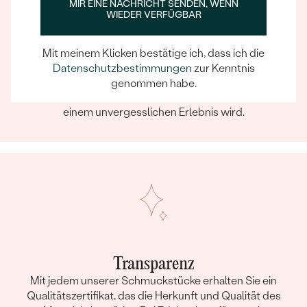
MIR EINE NACHRICHT SENDEN, WENN
WIEDER VERFÜGBAR
Ein Eppi-sches Erlebnis
Mit meinem Klicken bestätige ich, dass ich die
Wenn Sie online oder persönlich einkaufen, können Sie
Datenschutzbestimmungen
zur Kenntnis
sich darauf verlassen, dass unser Team dafür sorgt,
genommen habe.
dass schon die Auswahl eines Schmuckstücks zu
einem unvergesslichen Erlebnis wird.
Transparenz
Mit jedem unserer Schmuckstücke erhalten Sie ein
Qualitätszertifikat, das die Herkunft und Qualität des