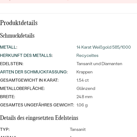
MIT SALT AND PEPPER DIAMANTEN
LUXURIÖSE
PREISWERTE
EDELSTEINSCHMUCK
Meistverkaufte
MIT EDELSTEIN
Produktdetails
LUXURIÖSE
SCHMUCK MIT LAB GROWN
Eheringe
DIAMANTEN
NACH MATERIAL
Schmuckdetails
GOLD
METALL
:
14 Karat Weißgold 585/1000
PERLENSCHMUCK
HERKUNFT DES METALLS
:
Recyceltes
ANSCHAUEN
PLATIN
EDELSTEIN:
Tansanit und Diamanten
NACH STYL
ARTEN DER SCHMUCKFASSUNG
:
Krappen
SILBER
GESAMTGEWICHT IN KARAT:
1.54 ct
PERSONALISIERT
METALLOBERFLÄCHE:
Glänzend
SYMBOLISCH
BREITE:
24.8 mm
GESAMTES UNGEFÄHRES GEWICHT:
1.06 g
MINIMALISTISCH
Details des eingesetzten Edelsteins
NACH ANLASS
TYP:
Tansanit