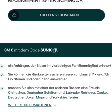
MASSGEFERTIGTER SCHMUCK
379 €
SILBER
MIT MEHREREN DIAMANTEN
NACH STYL
GOLD
AUSVERKAUF
AUSVERKAUF
Wir liefern den Schmuck innerhalb von 7 - 10 Werktagen.
TREFFEN VEREINBAREN
PLATIN
KLASSISCH
HALO
Lieferoptionen
SILBER
WENN SCHMUCK HILFT
NACH MATERIAL
MINIMALISTISCHE
DREI STEINE
PLATIN
+ 95 €
NACH STYL
EXPRESSHERSTELLUNG
GOLD
NACH TYP
MEMOIRE
OHRSTECKER
VINTAGE
OHRRINGE
SILBER
NACH STYL
341 €
mit dem Code
SUN10
.
V-FORM
CREOLEN
IM SET
SOLITÄR
RINGE
PLATIN
VINTAGE
ein Anhänger, der Sie an Ihr vierbeiniges Familienmitglied erinnert
MINIMALISTISCHE
AUSSERGEWÖHNLICH
ZUR GEBURT EINES KINDES
ANHÄNGER / KETTEN
Sie können die Rückseite gravieren lassen und aus 3 14k und 18k
AUSSERGEWÖHNLICHE
NACH STYL
OHRHÄNGER
Goldtönen und oder Platin auswählen
PERSONALISIERT
ARMBÄNDER
GESTALTE EINEN RING
MEMOIRE
machen Sie sich mit einer der anderen Rassen eine Freude -
GEHÄMMERTE
SOLITÄR
Chihuahua
,
Deutscher Schäferhund
,
Labrador Retriever
,
Dackel
,
WÄHLE EINEN RING
MIT STERNZEICHEN
SCHMUCKSET
Deutscher Boxer
,
Mops
und
Yorkshire Terrier
MINIMALISTISCHE
VON HAND GRAVIERTE
HERZ
WEITERE INFORMATIONEN
DIAMANTEN ZUM EINFASSEN
MINIMALISTISCH
HERRENSCHMUCK