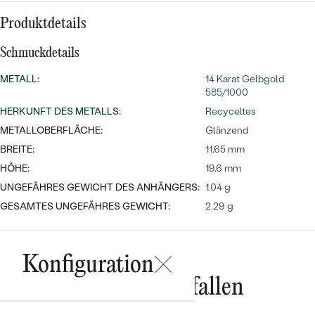
Meistverkaufte
NACH DER FARBE
Meistverkaufte
Produktdetails
Ohrrinnge
NACH DER FORM
Schmuckdetails
Ringe
MASSGEFERTIGTER
Personalisierte
METALL
:
14 Karat Gelbgold
585/1000
ANSEHEN
DIAMANTEN
HERKUNFT DES METALLS
:
Recyceltes
Halsketten
ANSEHEN
METALLOBERFLÄCHE:
Glänzend
BREITE:
11.65 mm
HÖHE:
19.6 mm
ANSEHEN
UNGEFÄHRES GEWICHT DES ANHÄNGERS:
1.04 g
Wave Kollektion
GESAMTES UNGEFÄHRES GEWICHT:
2.29 g
Konfiguration
ANSEHEN
Das könnte Ihnen gefallen