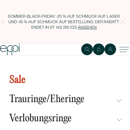
SOMMER-BLACK-FRIDAY: -25 % AUF SCHMUCK AUF LAGER
UND -10 % AUF SCHMUCK AUF BESTELLUNG. DER RABATT
ENDET IN
9T 14S 2M 21S
ANSEHEN
Anhänger in Form eines Hundes
mit Gravur French Bulldog
Sale
Trauringe/Eheringe
NICHT ÜBERSEHEN
Verlobungsringe
NEUHEITEN
NICHT ÜBERSEHEN