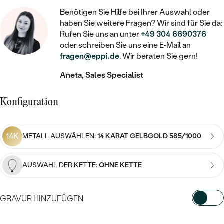
STATEMENT
MIT FÜLLUNG
KINDER
LAB GROWN DIAMANTEN ZUM
Benötigen Sie Hilfe bei Ihrer Auswahl oder
MEDAILLON
SCHMUCK FÜR KINDER
haben Sie weitere Fragen? Wir sind für Sie da:
SIEGELRINGE
EINFASSEN
IM SET
PIERCINGS
Rufen Sie uns an unter
+49 304 6690376
KETTEN
BROSCHEN
oder schreiben Sie uns eine E-Mail an
PERSONALISIERT
FARBIGE DIAMANTEN ZUM EINFASSEN
fragen@eppi.de
. Wir beraten Sie gern!
NACH PREIS
HERZKETTEN
SCHMUCKZUBEHÖR
NACH STEIN
Aneta, Sales Specialist
GÜNSTIG
NACH EDELSTEIN
NACH EDELSTEIN
MIT DIAMANT
MIT TIEREN
NACH MATERIAL
MIT DIAMANT
Konfiguration
MIT DIAMANT
LUXURIÖSE
MIT EDELSTEIN
GOLD
NACH EDELSTEIN
MIT EDELSTEIN
MIT LAB GROWN DIAMANT
PERLENOHRRINGE
14K
METALL AUSWÄHLEN:
14 KARAT GELBGOLD 585/1000
MIT DIAMANT
SILBER
PERLENRINGE
MIT MOISSANIT
MIT EDELSTEIN
PLATIN
NACH PREIS
AUSWAHL DER KETTE:
OHNE KETTE
MIT FARBIGEN DIAMANTEN
NACH PREIS
PREISWERTE
PERLENKETTEN
NACH STEIN
GRAVUR HINZUFÜGEN
MIT SCHWARZEN DIAMANTEN
PREISWERTE
LUXURIÖSE
DIAMANTSCHMUCK
WÄHLEN SIE SCHRIFTART AUS
NACH PREIS