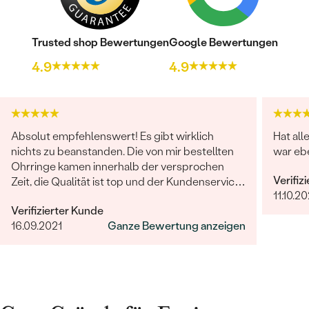
Trusted shop Bewertungen
Google Bewertungen
4.9
4.9
Absolut empfehlenswert! Es gibt wirklich
Hat all
nichts zu beanstanden. Die von mir bestellten
war ebe
Ohrringe kamen innerhalb der versprochen
Verifiz
Zeit, die Qualität ist top und der Kundenservice
11.10.20
sucht seinesgleichen. Gerne wieder!
Verifizierter Kunde
16.09.2021
Ganze Bewertung anzeigen