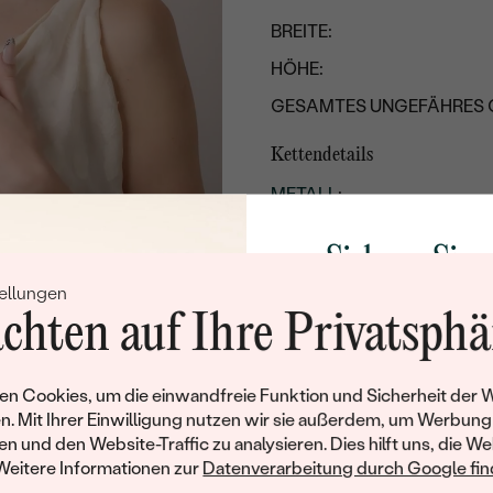
BREITE:
HÖHE:
GESAMTES UNGEFÄHRES 
Kettendetails
METALL
:
HERKUNFT DES METALLS
:
Sichern Sie 
LÄNGE
:
ellungen
Rabatt auf Ih
BREITE:
chten auf Ihre Privatsphä
Schmucks
UNGEFÄHRES GEWICHT:
TYP:
Werden Sie Teil unse
n Cookies, um die einwandfreie Funktion und Sicherheit der 
und entdecken Sie die W
n. Mit Ihrer Einwilligung nutzen wir sie außerdem, um Werbung
gefertigten Schmucks
en und den Website-Traffic zu analysieren. Dies hilft uns, die We
Willkommensgeschen
Weitere Informationen zur
Datenverarbeitung durch Google find
Ihnen umgehend einen 