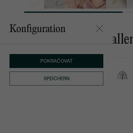
Konfiguration
Das könnte Ihnen gefalle
POKRAČOVAT
Lupe
Apolena
von € 739
€ 259
SPEICHERN