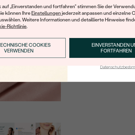
Ihren ersten Ein
k auf „Einverstanden und fortfahren" stimmen Sie der Verwendu
Sie können Ihre
Einstellungen
jederzeit anpassen und einzelne 
swählen. Weitere Informationen und detaillierte Hinweise finde
ie-Richtlinie
.
TECHNISCHE COOKIES
EINVERSTANDEN 
ANMELDEN & RABAT
VERWENDEN
FORTFAHREN
E-Mail-Adresse je bei uns i
Datenschutzbest