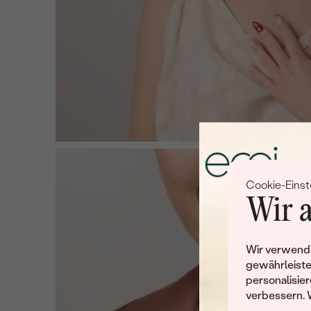
Cookie-Einst
Wir a
Wir verwende
gewährleiste
personalisier
verbessern. 