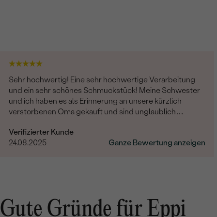
Sehr hochwertig! Eine sehr hochwertige Verarbeitung
und ein sehr schönes Schmuckstück! Meine Schwester
und ich haben es als Erinnerung an unsere kürzlich
verstorbenen Oma gekauft und sind unglaublich
zufrieden. Es wurde auch noch sehr liebevoll graviert.
Verifizierter Kunde
Eine absolute Empfehlung!
24.08.2025
Ganze Bewertung anzeigen
Gute Gründe für Eppi