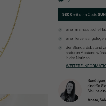
980 €
mit dem Code
SUN
eine minimalistische Hal
eine Herzensangelegenh
der Standardabstand z
anderen Abstand wünsche
in der Notiz an
WEITERE INFORMATI
Benötigen 
sind für Si
Sie uns ein
Aneta, Sal