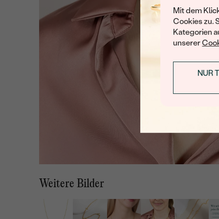
Mit dem Klic
Cookies zu. 
Kategorien au
unserer
Cook
NUR 
Weitere Bilder