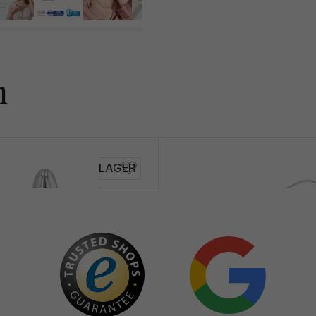
n
Annika
AUF LAGER
von € 649