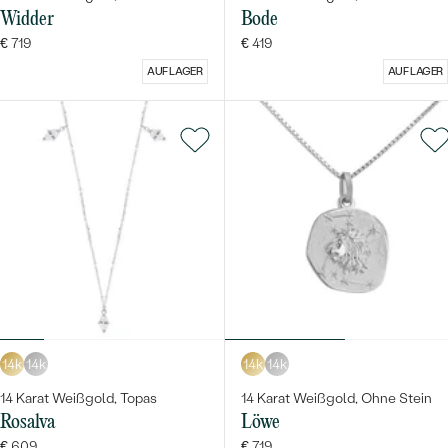
Widder
Bode
€ 719
€ 419
AUF LAGER
AUF LAGER
14k
14k
14k
14k
14 Karat Weißgold, Topas
14 Karat Weißgold, Ohne Stein
Rosalva
Löwe
€ 609
€ 719