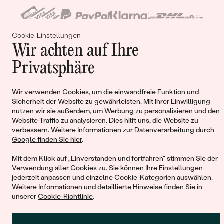
Warum Schmuck bei Eppi einkaufen
Schmuck aus Weißgold entsteht bei uns durch die
Cookie-Einstellungen
Kombination von goldschmiedischer Handarbeit und
Wir achten auf Ihre
modernen Technologien. Ein Einkauf bei Eppi bietet Ihnen noch
weitere
Vorteile
:
Privatsphäre
Warenkorb
Eigene Goldschmiedewerkstatt
– wir fertigen, ändern und
reparieren Ihren Schmuck selbst
Wir verwenden Cookies, um die einwandfreie Funktion und
Sicherheit der Website zu gewährleisten. Mit Ihrer Einwilligung
Lebenslanger Service
– Reinigung, Kontrolle der
nutzen wir sie außerdem, um Werbung zu personalisieren und den
Steinfassungen und Erneuerung der Rhodinierung 1×
Website-Traffic zu analysieren. Dies hilft uns, die Website zu
Sie haben keinen Artikel im Warenkorb
jährlich kostenlos
verbessern. Weitere Informationen zur
Datenverarbeitung durch
Google finden Sie hier
.
120 Tage Rückgaberecht
und luxuriöse
Geschenkverpackung zu jedem Schmuckstück kostenlos
Mit dem Klick auf „Einverstanden und fortfahren" stimmen Sie der
Verwendung aller Cookies zu. Sie können Ihre
Einstellungen
Kostenloser Versand
WEITER EINKAUFEN
jederzeit anpassen und einzelne Cookie-Kategorien auswählen.
Wir fertigen unseren Schmuck aus
wiederverwerteten
Weitere Informationen und detaillierte Hinweise finden Sie in
Materialien
unserer
Cookie-Richtlinie
.
Persönliche
Online-Beratung
bei der Auswahl