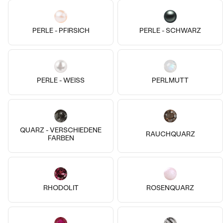
Any
Uriel
von € 299
€ 179
PERLE - PFIRSICH
PERLE - SCHWARZ
AUF LAGER
AUF LAGER
PERLE - WEISS
PERLMUTT
QUARZ - VERSCHIEDENE
RAUCHQUARZ
FARBEN
14k
14k
14k
14k
14k
RHODOLIT
ROSENQUARZ
14 Karat Weißgold, Aquamarin
14 Karat Weißgold, Ohne Stein
Masha
Albie
€ 139
€ 139