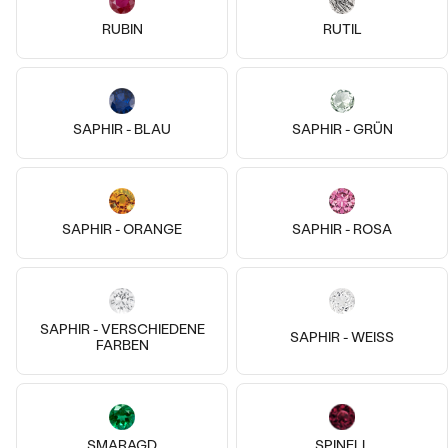
AUF LAGER
AUF LAGER
RUBIN
RUTIL
SAPHIR - BLAU
SAPHIR - GRÜN
SAPHIR - ORANGE
SAPHIR - ROSA
14k
14k
14k
14k
14k
SAPHIR - VERSCHIEDENE
SAPHIR - WEISS
FARBEN
14 Karat Weißgold, Saphir
14 Karat Weißgold, Zirkon
Elaine
Marina
€ 259
€ 169
AUF LAGER
AUF LAGER
SMARAGD
SPINELL