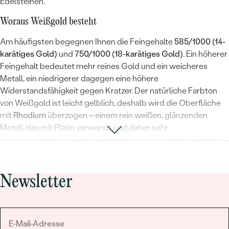
Edelsteinen.
Woraus Weißgold besteht
Am häufigsten begegnen Ihnen die Feingehalte
585/1000 (14-
karätiges Gold)
und
750/1000 (18-karätiges Gold)
. Ein höherer
Feingehalt bedeutet mehr reines Gold und ein weicheres
Metall, ein niedrigerer dagegen eine höhere
Widerstandsfähigkeit gegen Kratzer. Der natürliche Farbton
von Weißgold ist leicht gelblich, deshalb wird die Oberfläche
mit
Rhodium
überzogen – einem rein weißen, glänzenden
Metall, das mit Platin verwandt und daher sehr
widerstandsfähig ist. Diese Schicht nutzt sich mit der Zeit ab –
im Rahmen des lebenslangen Services erneuern wir sie 1×
jährlich kostenlos. Wie die Rhodinierung funktioniert, erklären
wir im
Artikel über Rhodium
.
Newsletter
Welcher Weißgoldschmuck passt zu Ihnen
Für den Alltag eignen sich zarte
Ohrringe aus Weißgold
oder