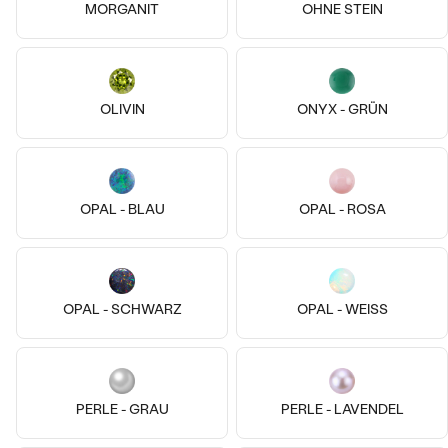
14k
14k
14k
14k
14k
14k
MORGANIT
OHNE STEIN
14 Karat Weißgold, Topas
14 Karat Weißgold, Ohne Stein
Elaine
Der Kleine Prinz
€ 259
von € 469
OLIVIN
ONYX - GRÜN
AUF LAGER
AUF LAGER
OPAL - BLAU
OPAL - ROSA
OPAL - SCHWARZ
OPAL - WEISS
14k
14k
14k
14k
PERLE - GRAU
PERLE - LAVENDEL
14 Karat Weißgold, Zirkon
14 Karat Weißgold, Ohne Stein