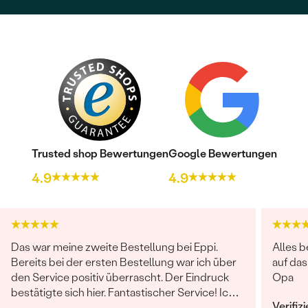
Trusted shop Bewertungen
Google Bewertungen
4.9
4.9
Das war meine zweite Bestellung bei Eppi.
Alles b
Bereits bei der ersten Bestellung war ich über
auf da
den Service positiv überrascht. Der Eindruck
Opa
bestätigte sich hier. Fantastischer Service! Ich
Verifiz
wollte für Weihnachten kurzfristig noch ein