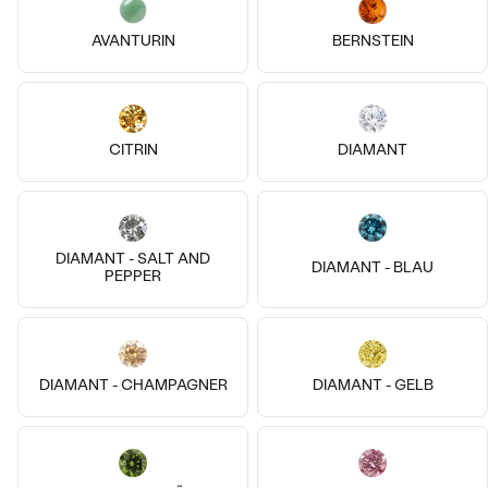
AVANTURIN
BERNSTEIN
14k
14k
14k
14k
14k
CITRIN
DIAMANT
Bestseller
14 Karat Weißgold, Ohne Stein
14 Karat Weißgold, Ohne Stein
Traci
Anker
€ 129
€ 169
DIAMANT - SALT AND
DIAMANT - BLAU
AUF LAGER
AUF LAGER
PEPPER
ANSEHEN
DIAMANT - CHAMPAGNER
DIAMANT - GELB