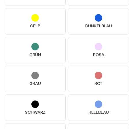
GELB
DUNKELBLAU
14k
14k
14k
14k
14k
GRÜN
ROSA
14 Karat Weißgold, Perle
14 Karat Weißgold, Ohne Stein
Louise
Wassermann
€ 299
€ 719
GRAU
ROT
AUF LAGER
AUF LAGER
SCHWARZ
HELLBLAU