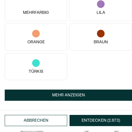
MEHRFARBIG
LILA
14k
14k
14k
14k
14k
ORANGE
BRAUN
14 Karat Weißgold, Ohne Stein
14 Karat Weißgold, Ohne Stein
Skorpion
Der Kleine Prinz
€ 719
von € 559
TÜRKIS
AUF LAGER
AUF LAGER
MEHR ANZEIGEN
ABBRECHEN
ENTDECKEN (2.873)