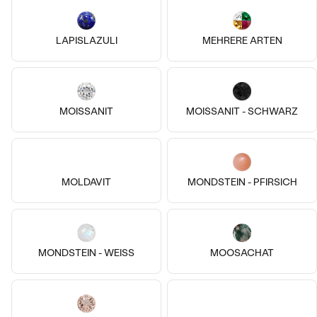
14k
14k
14k
14k
14k
14k
LAPISLAZULI
MEHRERE ARTEN
14 Karat Weißgold, Topas
14 Karat Weißgold, Topas - Schw.
Masha
Amina
€ 129
€ 169
MOISSANIT
MOISSANIT - SCHWARZ
AUF LAGER
AUF LAGER
MOLDAVIT
MONDSTEIN - PFIRSICH
MONDSTEIN - WEISS
MOOSACHAT