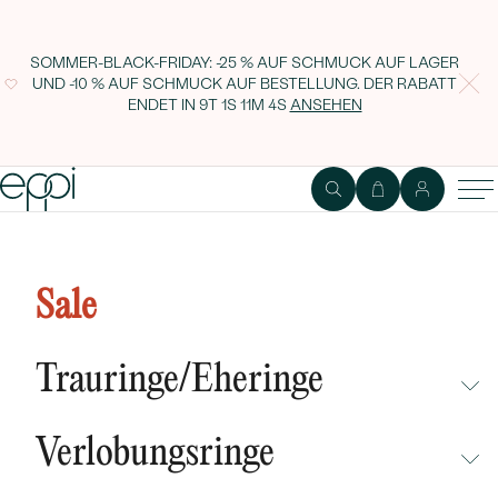
SOMMER-BLACK-FRIDAY: -25 % AUF SCHMUCK AUF LAGER
UND -10 % AUF SCHMUCK AUF BESTELLUNG. DER RABATT
ENDET IN
9T 1S 11M 3S
ANSEHEN
Sale
Trauringe/Eheringe
NICHT ÜBERSEHEN
Verlobungsringe
NEUHEITEN
NICHT ÜBERSEHEN