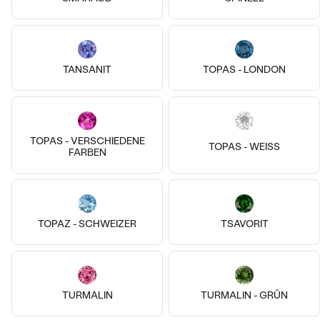
TANSANIT
TOPAS - LONDON
TOPAS - VERSCHIEDENE
TOPAS - WEISS
FARBEN
14k
14k
14k
14k
14k
14k
14 Karat Weißgold, Topas - Schw.
14 Karat Weißgold, Ohne Stein
TOPAZ - SCHWEIZER
TSAVORIT
Elaine
Dorian
€ 259
€ 279
AUF LAGER
AUF LAGER
TURMALIN
TURMALIN - GRÜN