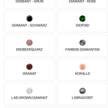
DIAMANT - GRÜN
DIAMANT - ROSE
14k
14k
14k
14k
14k
14k
DIAMANT - SCHWARZ
DIOPSID
14 Karat Weißgold, Smaragd
14 Karat Weißgold, Ohne Stein
Amina
Der Kleine Prinz
€ 199
von € 559
AUF LAGER
AUF LAGER
ERDBEERQUARZ
FARBIGE DIAMANTEN
GRANAT
KORALLE
LAB GROWN DIAMANT
LABRADORIT