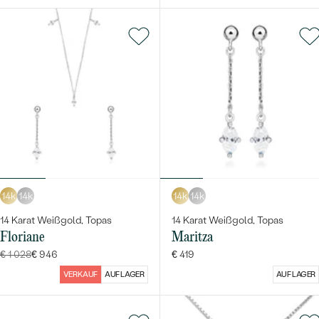
14k
14k
14k
14k
14 Karat Weißgold, Topas
14 Karat Weißgold, Topas
Floriane
Maritza
€ 1 028
€ 946
€ 419
VERKAUF
AUF LAGER
AUF LAGER