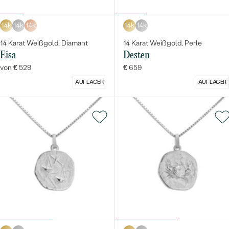
14k
14k
14k
14k
14k
14 Karat Weißgold, Diamant
14 Karat Weißgold, Perle
Eisa
Desten
von € 529
€ 659
AUF LAGER
AUF LAGER