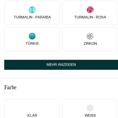
TURMALIN - PARAIBA
TURMALIN - ROSA
TÜRKIS
ZIRKON
14k
14k
14k
14k
MEHR ANZEIGEN
14 Karat Weißgold, Ohne Stein
14 Karat Weißgold, Ohne Stein
Steinbock
Stier
€ 719
€ 719
Farbe
AUF LAGER
AUF LAGER
KLAR
WEISS