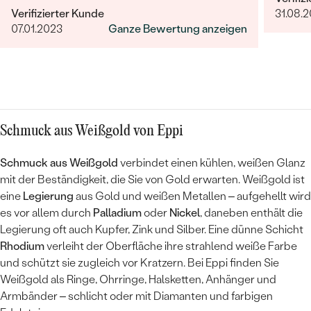
Verifizierter Kunde
31.08.2
Geschenk. Eppli machte es möglich! Support
07.01.2023
Ganze Bewertung anzeigen
per Mail schnell und hilfreich. Telefonische
Avisierung der Lieferung. Alles wie im Vorfeld
abgestimmt. Meinen Dank an Frau Benesova!
Ach ja, die Ohrringe waren so, wie ich sie mir
vorstellte. Meine Frau war begeistert.
Schmuck aus Weißgold von Eppi
Schmuck aus Weißgold
verbindet einen kühlen, weißen Glanz
mit der Beständigkeit, die Sie von Gold erwarten. Weißgold ist
eine
Legierung
aus Gold und weißen Metallen – aufgehellt wird
es vor allem durch
Palladium
oder
Nickel
, daneben enthält die
Legierung oft auch Kupfer, Zink und Silber. Eine dünne Schicht
Rhodium
verleiht der Oberfläche ihre strahlend weiße Farbe
und schützt sie zugleich vor Kratzern. Bei Eppi finden Sie
Weißgold als Ringe, Ohrringe, Halsketten, Anhänger und
Armbänder – schlicht oder mit Diamanten und farbigen