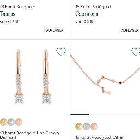
18 Karat Roségold
18 Karat Roségold
Taurus
Capricorn
von € 219
von € 319
AUF LAGER
AUF LAGER
14k
14k
14k
14k
14k
14k
18 Karat Roségold, Lab Grown
Diamant
18 Karat Roségold, Citrin