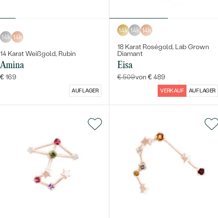
14k
14k
14k
14k
14k
18 Karat Roségold, Lab Grown
14 Karat Weißgold, Rubin
Diamant
Amina
Eisa
€ 169
€ 509
von € 489
AUF LAGER
VERKAUF
AUF LAGER