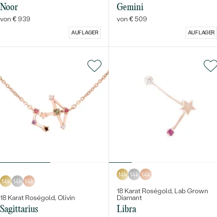
Noor
Gemini
von € 939
von € 509
AUF LAGER
AUF LAGER
14k
14k
14k
14k
14k
14k
18 Karat Roségold, Lab Grown
18 Karat Roségold, Olivin
Diamant
Sagittarius
Libra