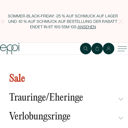
SOMMER-BLACK-FRIDAY: -25 % AUF SCHMUCK AUF LAGER
UND -10 % AUF SCHMUCK AUF BESTELLUNG. DER RABATT
ENDET IN
8T 19S 55M 12S
ANSEHEN
Sale
Trauringe/Eheringe
NICHT ÜBERSEHEN
Verlobungsringe
NEUHEITEN
NICHT ÜBERSEHEN