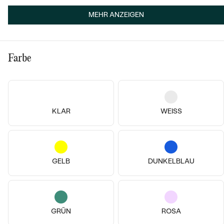
MEHR ANZEIGEN
Farbe
KLAR
WEISS
14k
14k
14k
14k
14k
14k
18 Karat Roségold
14 Karat Gelbgold, Diamant
Pisces
Hart
von € 339
€ 499
GELB
DUNKELBLAU
AUF LAGER
AUF LAGER
GRÜN
ROSA