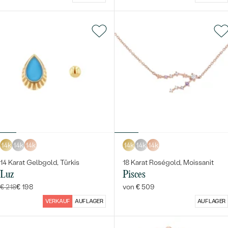
14k
14k
14k
14k
14k
14k
14 Karat Gelbgold, Türkis
18 Karat Roségold, Moissanit
Luz
Pisces
€ 218
€ 198
von € 509
VERKAUF
AUF LAGER
AUF LAGER