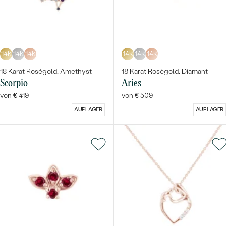
14k
14k
14k
14k
14k
14k
18 Karat Roségold, Amethyst
18 Karat Roségold, Diamant
Scorpio
Aries
von € 419
von € 509
AUF LAGER
AUF LAGER