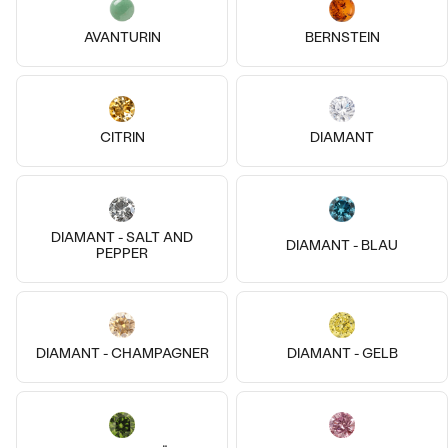
AVANTURIN
BERNSTEIN
14k
14k
14k
14k
14k
14k
CITRIN
DIAMANT
Bestseller
18 Karat Roségold, Ohne Stein
14 Karat Gelbgold, Topas
Der Kleine Prinz
Masha
von € 559
€ 129
DIAMANT - SALT AND
DIAMANT - BLAU
AUF LAGER
AUF LAGER
PEPPER
ANSEHEN
DIAMANT - CHAMPAGNER
DIAMANT - GELB