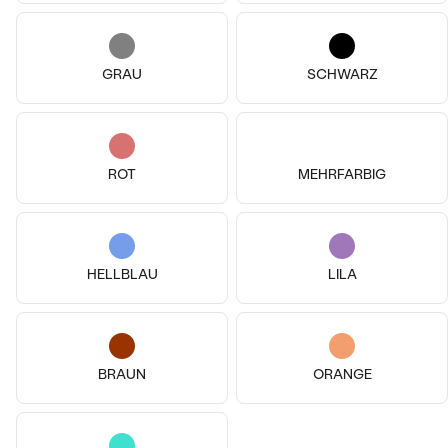
GRAU
SCHWARZ
ROT
MEHRFARBIG
14k
14k
14k
14k
14k
14k
18 Karat Roségold, Lab Grown
18 Karat Roségold, Saphir
Diamant
Capricorn
Libra
HELLBLAU
LILA
von € 519
von € 469
AUF LAGER
AUF LAGER
BRAUN
ORANGE