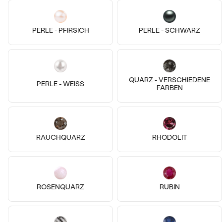
Dorian
Louise
€ 279
€ 299
PERLE - PFIRSICH
PERLE - SCHWARZ
AUF LAGER
AUF LAGER
QUARZ - VERSCHIEDENE
PERLE - WEISS
FARBEN
RAUCHQUARZ
RHODOLIT
14k
14k
14k
14k
ROSENQUARZ
RUBIN
14 Karat Roségold, Ohne Stein
18 Karat Roségold, Ohne Stein
Heidy
Der Kleine Prinz
€ 129
von € 559