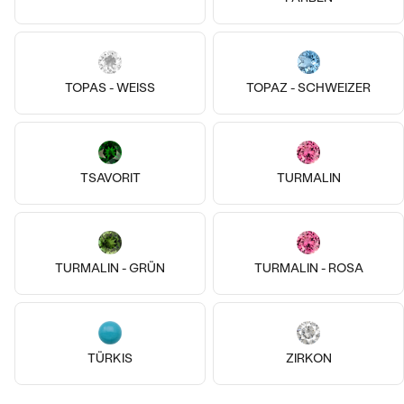
TOPAS - WEISS
TOPAZ - SCHWEIZER
TSAVORIT
TURMALIN
14k
14k
14k
14k
14k
14k
TURMALIN - GRÜN
TURMALIN - ROSA
14 Karat Gelbgold, Smaragd
18 Karat Roségold
Masha
Leo
€ 129
von € 319
AUF LAGER
AUF LAGER
TÜRKIS
ZIRKON