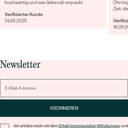
hochwertig und war liebevoll verpackt
Ohrrin
Zeit, d
Verifizierter Kunde
sucht 
24.08.2025
Verifiz
16.09.2
Newsletter
ABONNIEREN
Ich erkläre mich mit dem
Erhalt kommerzieller Mitteilungen
und