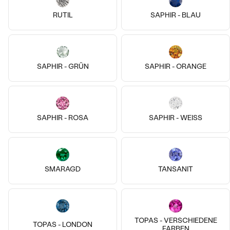
AUF LAGER
AUF LAGER
RUTIL
SAPHIR - BLAU
SAPHIR - GRÜN
SAPHIR - ORANGE
SAPHIR - ROSA
SAPHIR - WEISS
14k
14k
14k
SMARAGD
TANSANIT
14 Karat Roségold, Perle
18 Karat Roségold, Diamant
Abira
Eisa
€ 149
von € 529
AUF LAGER
AUF LAGER
TOPAS - VERSCHIEDENE
TOPAS - LONDON
FARBEN