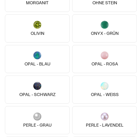
14k
14k
14k
14k
14k
14k
MORGANIT
OHNE STEIN
14 Karat Roségold, Saphir
14 Karat Gelbgold, Topas - Schw.
Elaine
Elaine
€ 259
€ 259
OLIVIN
ONYX - GRÜN
AUF LAGER
AUF LAGER
OPAL - BLAU
OPAL - ROSA
OPAL - SCHWARZ
OPAL - WEISS
14k
14k
14k
14k
14k
14k
PERLE - GRAU
PERLE - LAVENDEL
14 Karat Gelbgold, Ohne Stein
14 Karat Gelbgold, Perle