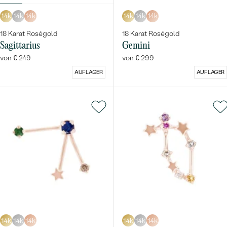
14k
14k
14k
14k
14k
14k
18 Karat Roségold
18 Karat Roségold
Sagittarius
Gemini
von € 249
von € 299
AUF LAGER
AUF LAGER
14k
14k
14k
14k
14k
14k