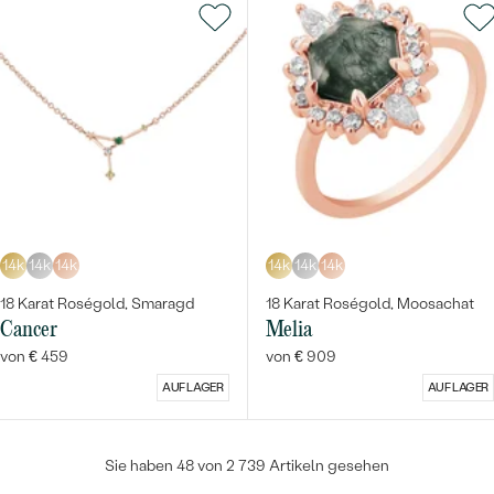
14k
14k
14k
14k
14k
14k
18 Karat Roségold, Smaragd
18 Karat Roségold, Moosachat
Cancer
Melia
von € 459
von € 909
AUF LAGER
AUF LAGER
Sie haben 48 von 2 739 Artikeln gesehen