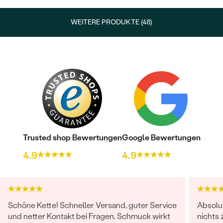
WEITERE PRODUKTE (48)
Trusted shop Bewertungen
Google Bewertungen
4.9
4.9
Schöne Kette! Schneller Versand, guter Service
Absolut
und netter Kontakt bei Fragen. Schmuck wirkt
nichts 