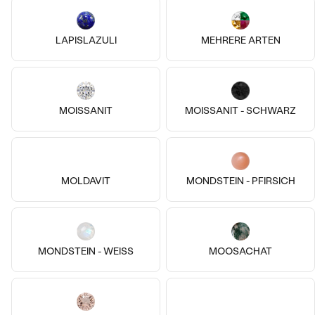
14k
14k
14k
14k
14k
14k
LAPISLAZULI
MEHRERE ARTEN
18 Karat Roségold, Ohne Stein
14 Karat Roségold, Ohne Stein
Der Kleine Prinz
Albie
von € 469
€ 139
MOISSANIT
MOISSANIT - SCHWARZ
AUF LAGER
AUF LAGER
MOLDAVIT
MONDSTEIN - PFIRSICH
MONDSTEIN - WEISS
MOOSACHAT