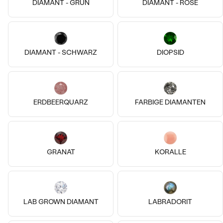
DIAMANT - GRÜN
DIAMANT - ROSE
14k
14k
14k
14k
14k
14k
DIAMANT - SCHWARZ
DIOPSID
14 Karat Roségold, Topas - Schw.
14 Karat Weißgold, Topas
Amina
Elaine
€ 169
€ 259
AUF LAGER
AUF LAGER
ERDBEERQUARZ
FARBIGE DIAMANTEN
GRANAT
KORALLE
LAB GROWN DIAMANT
LABRADORIT