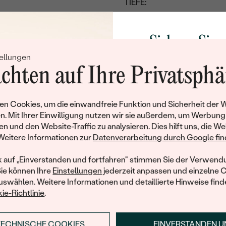
TIEFE:
TAFEL:
ABMESSUNGEN:
Sichern Sie 
DIAMANTGRAVUR:
ellungen
Rabatt auf Ih
chten auf Ihre Privatsphä
HERKUNFT:
Schmucks
Werden Sie Teil unse
n Cookies, um die einwandfreie Funktion und Sicherheit der 
und entdecken Sie die W
n. Mit Ihrer Einwilligung nutzen wir sie außerdem, um Werbung
gefertigten Schmucks
en und den Website-Traffic zu analysieren. Dies hilft uns, die We
Willkommensgeschen
Weitere Informationen zur
Datenverarbeitung durch Google find
Ihnen umgehend einen 
Ihren ersten Ein
k auf „Einverstanden und fortfahren" stimmen Sie der Verwendu
Sie können Ihre
Einstellungen
jederzeit anpassen und einzelne 
swählen. Weitere Informationen und detaillierte Hinweise finde
ie-Richtlinie
.
TECHNISCHE COOKIES
EINVERSTANDEN 
ANMELDEN & RABAT