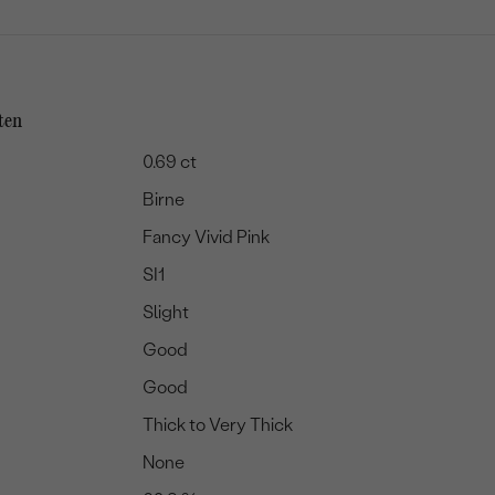
ten
0.69 ct
Birne
Fancy Vivid Pink
SI1
Slight
Good
Good
Thick to Very Thick
None