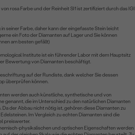
von rosa Farbe und der Reinheit SI1 ist zertifiziert durch das IGI
 in seiner Farbe, daher kann der eingefasste Stein leicht
 gerne ein Foto der Diamanten auf Lager und Sie können
hnen am besten gefällt)
emological Institute ist ein führender Labor mit dem Hauptsitz
 der Bewertung von Diamanten beschäftigt.
eschriftung auf der Rundiste, dank welcher Sie dessen
op überprüfen können.
anten werden auch künstliche, synthetische und von
e genannt, die im Unterschied zu den natürlichen Diamanten
. Da der Abbau nicht nötig ist, gehören diese Diamanten zu
Edelsteinen. Im Vergleich zu echten Diamanten sind die
l preiswerter.
chemisch-physikalischen und optischen Eigenschaften werden
 auf der gleichen Skala wie die echten Diamanten beurteilt. Zu