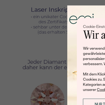
Cookie-Einst
Wir a
Wir verwende
gewährleiste
personalisier
verbessern. 
Mit dem Klic
Cookies zu. 
Kategorien au
unserer
Cook
NUR 