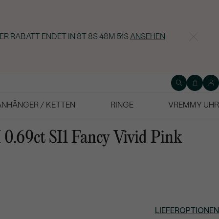
ER RABATT ENDET IN
8T 8S 48M 50S
ANSEHEN
ANHÄNGER / KETTEN
RINGE
VREMMY UHR
0.69ct SI1 Fancy Vivid Pink
LIEFEROPTIONEN