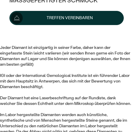
MASSGEFERTIGTER SCHMUCK
1 369 €
SILBER
MIT MEHREREN DIAMANTEN
NACH STYL
GOLD
AUSVERKAUF
AUSVERKAUF
Lieferoptionen
TREFFEN VEREINBAREN
PLATIN
KLASSISCH
HALO
SILBER
WENN SCHMUCK HILFT
Dieser 0.61 ct Oval Diamant von blau Farbe und der Reinheit VVS2 ist
NACH MATERIAL
MINIMALISTISCHE
zertifiziert durch das IGI Institut.
DREI STEINE
PLATIN
NACH STYL
GOLD
NACH TYP
Jeder Diamant ist einzigartig in seiner Farbe, daher kann der
MEMOIRE
OHRSTECKER
VINTAGE
eingefasste Stein leicht variieren (wir senden Ihnen gerne ein Foto der
OHRRINGE
SILBER
NACH STYL
Diamanten auf Lager und Sie können denjenigen auswählen, der Ihnen
V-FORM
am besten gefällt)
CREOLEN
IM SET
SOLITÄR
RINGE
PLATIN
IGI oder der International Gemological Institute ist ein führender Labor
VINTAGE
MINIMALISTISCHE
AUSSERGEWÖHNLICH
mit dem Hauptsitz in Antwerpen, das sich mit der Bewertung von
ZUR GEBURT EINES KINDES
ANHÄNGER / KETTEN
Diamanten beschäftigt.
AUSSERGEWÖHNLICHE
NACH STYL
OHRHÄNGER
Der Diamant hat eine Laserbeschriftung auf der Rundiste, dank
PERSONALISIERT
ARMBÄNDER
GESTALTE EINEN RING
MEMOIRE
welcher Sie dessen Echtheit unter dem Mikroskop überprüfen können.
GEHÄMMERTE
SOLITÄR
WÄHLE EINEN RING
MIT STERNZEICHEN
SCHMUCKSET
Im Labor hergestellte Diamanten werden auch künstliche,
MINIMALISTISCHE
VON HAND GRAVIERTE
synthetische und von Menschen hergestellte Steine genannt, die im
HERZ
DIAMANTEN ZUM EINFASSEN
Unterschied zu den natürlichen Diamanten im Labor hergestellt
MINIMALISTISCH
HERRENSCHMUCK
werden. Da der Abbau nicht nötig ist, gehören diese Diamanten zu