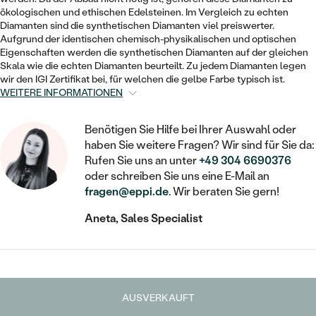
STATEMENT
MIT FÜLLUNG
KINDER
ökologischen und ethischen Edelsteinen. Im Vergleich zu echten
LAB GROWN DIAMANTEN ZUM
MEDAILLON
SCHMUCK FÜR KINDER
Diamanten sind die synthetischen Diamanten viel preiswerter.
SIEGELRINGE
EINFASSEN
IM SET
Aufgrund der identischen chemisch-physikalischen und optischen
PIERCINGS
Eigenschaften werden die synthetischen Diamanten auf der gleichen
KETTEN
BROSCHEN
Skala wie die echten Diamanten beurteilt. Zu jedem Diamanten legen
PERSONALISIERT
FARBIGE DIAMANTEN ZUM EINFASSEN
wir den IGI Zertifikat bei, für welchen die gelbe Farbe typisch ist.
NACH PREIS
HERZKETTEN
SCHMUCKZUBEHÖR
NACH STEIN
WEITERE INFORMATIONEN
GÜNSTIG
NACH EDELSTEIN
NACH EDELSTEIN
MIT DIAMANT
MIT TIEREN
Benötigen Sie Hilfe bei Ihrer Auswahl oder
NACH MATERIAL
MIT DIAMANT
haben Sie weitere Fragen? Wir sind für Sie da:
MIT DIAMANT
LUXURIÖSE
MIT EDELSTEIN
Rufen Sie uns an unter
+49 304 6690376
GOLD
NACH EDELSTEIN
oder schreiben Sie uns eine E-Mail an
MIT EDELSTEIN
MIT LAB GROWN DIAMANT
PERLENOHRRINGE
fragen@eppi.de
. Wir beraten Sie gern!
MIT DIAMANT
SILBER
PERLENRINGE
MIT MOISSANIT
Aneta, Sales Specialist
MIT EDELSTEIN
PLATIN
NACH PREIS
MIT FARBIGEN DIAMANTEN
NACH PREIS
PREISWERTE
PERLENKETTEN
NACH STEIN
MIT SCHWARZEN DIAMANTEN
PREISWERTE
LUXURIÖSE
AUSVERKAUFT
DIAMANTSCHMUCK
NACH PREIS