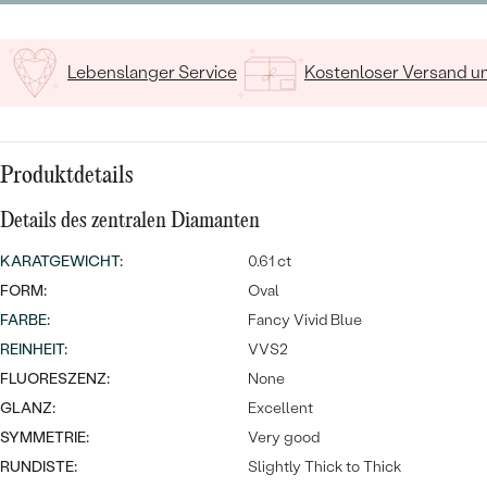
MIT SALT AND PEPPER DIAMANTEN
LUXURIÖSE
PREISWERTE
EDELSTEINSCHMUCK
Meistverkaufte
MIT EDELSTEIN
Lebenslanger Service
Kostenloser Versand 
LUXURIÖSE
SCHMUCK MIT LAB GROWN
Eheringe
DIAMANTEN
NACH MATERIAL
GOLD
PERLENSCHMUCK
Produktdetails
ANSCHAUEN
PLATIN
Details des zentralen Diamanten
NACH STYL
KARATGEWICHT
:
0.61 ct
SILBER
PERSONALISIERT
FORM:
Oval
FARBE
:
Fancy Vivid Blue
SYMBOLISCH
REINHEIT
:
VVS2
FLUORESZENZ:
None
MINIMALISTISCH
GLANZ:
Excellent
SYMMETRIE:
Very good
NACH ANLASS
RUNDISTE:
Slightly Thick to Thick