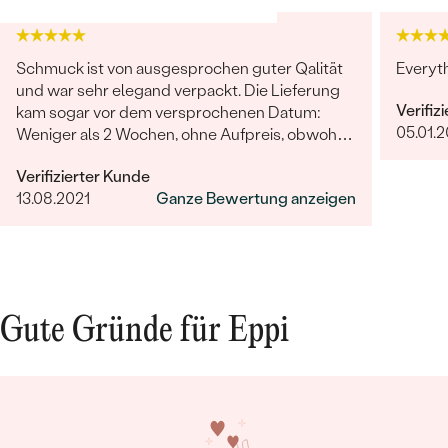
Schmuck ist von ausgesprochen guter Qalität
Everyt
und war sehr elegand verpackt. Die Lieferung
Verifiz
kam sogar vor dem versprochenen Datum:
05.01.
Weniger als 2 Wochen, ohne Aufpreis, obwohl
2-4 Wochen angegeben waren. Bestellung und
Verifizierter Kunde
Lieferung wurde uns telefonisch vom
Bestseller
13.08.2021
Ganze Bewertung anzeigen
sympathischen Kundenservice bestätigt. Wir
werden in Zukunft wieder bestellen. Vielen
Dank!
ANSEHEN
Gute Gründe für Eppi