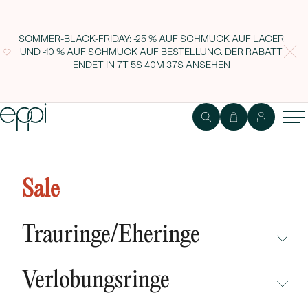
SOMMER-BLACK-FRIDAY: -25 % AUF SCHMUCK AUF LAGER
UND -10 % AUF SCHMUCK AUF BESTELLUNG. DER RABATT
ENDET IN
7T 5S 40M 36S
ANSEHEN
Lab Grown IGI 0.61ct VVS2
Fancy Vivid Blue Oval Diamant
Sale
Trauringe/Eheringe
NICHT ÜBERSEHEN
Verlobungsringe
NEUHEITEN
NICHT ÜBERSEHEN