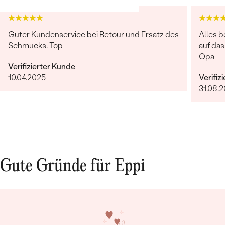
Guter Kundenservice bei Retour und Ersatz des
Alles b
Schmucks. Top
auf da
Opa
Verifizierter Kunde
10.04.2025
Verifiz
31.08.2
Bestseller
ANSEHEN
Gute Gründe für Eppi