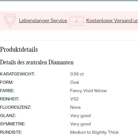
MIT SALT AND PEPPER DIAMANTEN
LUXURIÖSE
PREISWERTE
EDELSTEINSCHMUCK
Meistverkaufte
MIT EDELSTEIN
Lebenslanger Service
Kostenloser Versand 
LUXURIÖSE
SCHMUCK MIT LAB GROWN
Eheringe
DIAMANTEN
NACH MATERIAL
GOLD
PERLENSCHMUCK
Produktdetails
ANSCHAUEN
PLATIN
Details des zentralen Diamanten
NACH STYL
KARATGEWICHT
:
0.56 ct
SILBER
PERSONALISIERT
FORM:
Oval
FARBE
:
Fancy Vivid Yellow
SYMBOLISCH
REINHEIT
:
VS2
FLUORESZENZ:
None
MINIMALISTISCH
GLANZ:
Very good
SYMMETRIE:
Very good
NACH ANLASS
RUNDISTE:
Medium to Slightly Thick