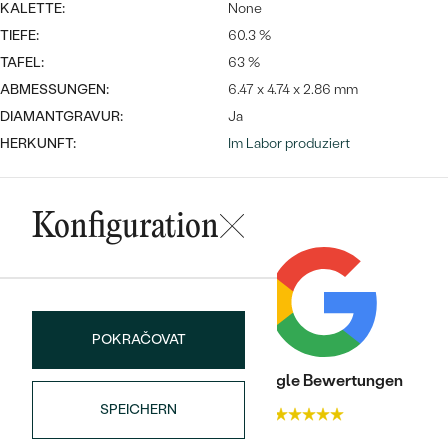
Meistverkaufte
KALETTE:
None
NACH DER FARBE
Meistverkaufte
TIEFE:
60.3 %
Ohrrinnge
NACH DER FORM
TAFEL:
63 %
Ringe
ABMESSUNGEN:
6.47 x 4.74 x 2.86 mm
MASSGEFERTIGTER
Personalisierte
DIAMANTGRAVUR:
Ja
HERKUNFT:
Im Labor produziert
ANSEHEN
DIAMANTEN
Halsketten
ANSEHEN
Konfiguration
ANSEHEN
Wave Kollektion
POKRAČOVAT
ANSEHEN
Trusted shop Bewertungen
Google Bewertungen
SPEICHERN
4.9
4.9