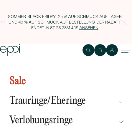
SOMMER-BLACK-FRIDAY: -25 % AUF SCHMUCK AUF LAGER
UND -10 % AUF SCHMUCK AUF BESTELLUNG. DER RABATT
ENDET IN
8T 2S 38M 42S
ANSEHEN
Lab Grown IGI 0.56ct VS2 Fancy
Vivid Yellow Oval Diamant
Sale
Trauringe/Eheringe
NICHT ÜBERSEHEN
Verlobungsringe
NEUHEITEN
NICHT ÜBERSEHEN