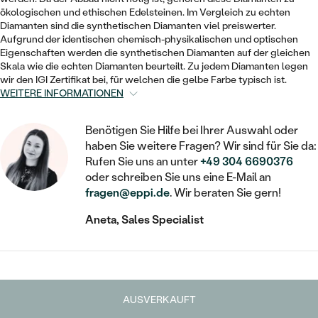
STATEMENT
MIT FÜLLUNG
KINDER
ökologischen und ethischen Edelsteinen. Im Vergleich zu echten
LAB GROWN DIAMANTEN ZUM
MEDAILLON
SCHMUCK FÜR KINDER
Diamanten sind die synthetischen Diamanten viel preiswerter.
SIEGELRINGE
EINFASSEN
IM SET
Aufgrund der identischen chemisch-physikalischen und optischen
PIERCINGS
Eigenschaften werden die synthetischen Diamanten auf der gleichen
KETTEN
BROSCHEN
Skala wie die echten Diamanten beurteilt. Zu jedem Diamanten legen
PERSONALISIERT
FARBIGE DIAMANTEN ZUM EINFASSEN
wir den IGI Zertifikat bei, für welchen die gelbe Farbe typisch ist.
NACH PREIS
HERZKETTEN
SCHMUCKZUBEHÖR
NACH STEIN
WEITERE INFORMATIONEN
GÜNSTIG
NACH EDELSTEIN
NACH EDELSTEIN
MIT DIAMANT
MIT TIEREN
Benötigen Sie Hilfe bei Ihrer Auswahl oder
NACH MATERIAL
MIT DIAMANT
haben Sie weitere Fragen? Wir sind für Sie da:
MIT DIAMANT
LUXURIÖSE
MIT EDELSTEIN
Rufen Sie uns an unter
+49 304 6690376
GOLD
NACH EDELSTEIN
oder schreiben Sie uns eine E-Mail an
MIT EDELSTEIN
MIT LAB GROWN DIAMANT
PERLENOHRRINGE
fragen@eppi.de
. Wir beraten Sie gern!
MIT DIAMANT
SILBER
PERLENRINGE
MIT MOISSANIT
Aneta, Sales Specialist
MIT EDELSTEIN
PLATIN
NACH PREIS
MIT FARBIGEN DIAMANTEN
NACH PREIS
PREISWERTE
PERLENKETTEN
NACH STEIN
MIT SCHWARZEN DIAMANTEN
PREISWERTE
LUXURIÖSE
AUSVERKAUFT
DIAMANTSCHMUCK
NACH PREIS