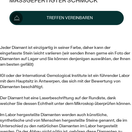
MASSGEFERTIGTER SCHMUCK
2 048 €
SILBER
MIT MEHREREN DIAMANTEN
NACH STYL
GOLD
AUSVERKAUF
AUSVERKAUF
Lieferoptionen
TREFFEN VEREINBAREN
PLATIN
KLASSISCH
HALO
SILBER
WENN SCHMUCK HILFT
Dieser 0.56 ct oval Diamant von gelb Farbe und der Reinheit VS2 ist
NACH MATERIAL
MINIMALISTISCHE
zertifiziert durch das IGI Institut.
DREI STEINE
PLATIN
NACH STYL
GOLD
NACH TYP
Jeder Diamant ist einzigartig in seiner Farbe, daher kann der
MEMOIRE
OHRSTECKER
VINTAGE
eingefasste Stein leicht variieren (wir senden Ihnen gerne ein Foto der
OHRRINGE
SILBER
NACH STYL
Diamanten auf Lager und Sie können denjenigen auswählen, der Ihnen
V-FORM
am besten gefällt)
CREOLEN
IM SET
SOLITÄR
RINGE
PLATIN
IGI oder der International Gemological Institute ist ein führender Labor
VINTAGE
MINIMALISTISCHE
AUSSERGEWÖHNLICH
mit dem Hauptsitz in Antwerpen, das sich mit der Bewertung von
ZUR GEBURT EINES KINDES
ANHÄNGER / KETTEN
Diamanten beschäftigt.
AUSSERGEWÖHNLICHE
NACH STYL
OHRHÄNGER
Der Diamant hat eine Laserbeschriftung auf der Rundiste, dank
PERSONALISIERT
ARMBÄNDER
GESTALTE EINEN RING
MEMOIRE
welcher Sie dessen Echtheit unter dem Mikroskop überprüfen können.
GEHÄMMERTE
SOLITÄR
WÄHLE EINEN RING
MIT STERNZEICHEN
SCHMUCKSET
Im Labor hergestellte Diamanten werden auch künstliche,
MINIMALISTISCHE
VON HAND GRAVIERTE
synthetische und von Menschen hergestellte Steine genannt, die im
HERZ
DIAMANTEN ZUM EINFASSEN
Unterschied zu den natürlichen Diamanten im Labor hergestellt
MINIMALISTISCH
HERRENSCHMUCK
werden. Da der Abbau nicht nötig ist, gehören diese Diamanten zu