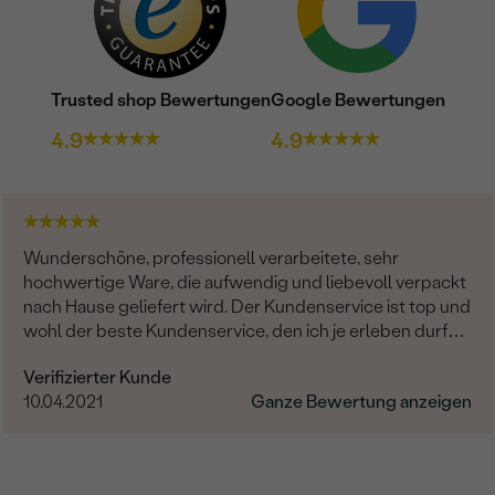
Trusted shop Bewertungen
Google Bewertungen
4.9
4.9
Wunderschöne, professionell verarbeitete, sehr
hochwertige Ware, die aufwendig und liebevoll verpackt
nach Hause geliefert wird. Der Kundenservice ist top und
wohl der beste Kundenservice, den ich je erleben durfte:
Stets sehr freundlich, proaktiv, aufmerksam,
Verifizierter Kunde
entgegenkommend und zuverlässig. Bitte bleibt weiter
10.04.2021
Ganze Bewertung anzeigen
so herausragend!