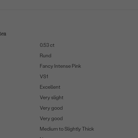
ten
0.53 ct
Rund
Fancy Intense Pink
VS1
Excellent
Very slight
Very good
Very good
Medium to Slightly Thick