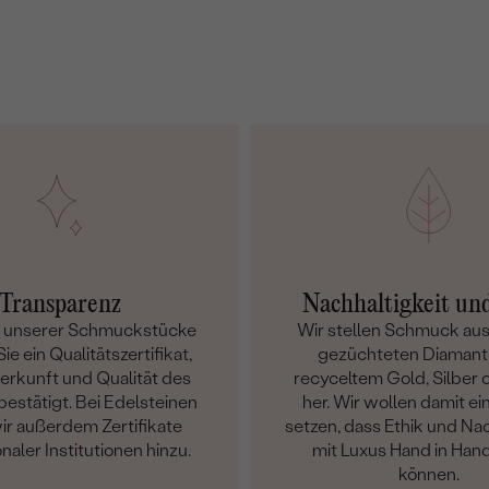
Transparenz
Nachhaltigkeit un
m unserer Schmuckstücke
Wir stellen Schmuck aus
ie ein Qualitätszertifikat,
gezüchteten Diamant
Herkunft und Qualität des
recyceltem Gold, Silber o
bestätigt. Bei Edelsteinen
her. Wir wollen damit ei
ir außerdem Zertifikate
setzen, dass Ethik und Nac
onaler Institutionen hinzu.
mit Luxus Hand in Han
können.