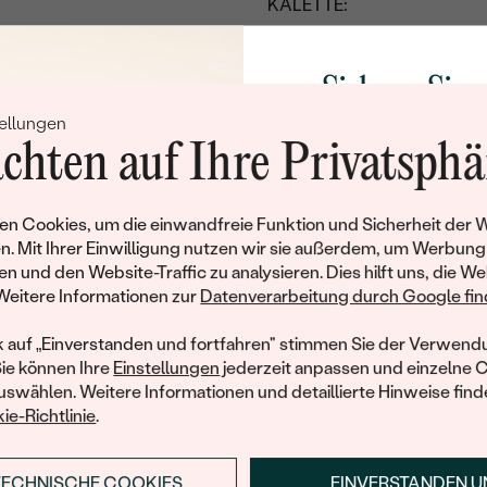
KALETTE:
TIEFE:
TAFEL:
Sichern Sie 
ABMESSUNGEN:
ellungen
Rabatt auf Ih
chten auf Ihre Privatsphä
DIAMANTGRAVUR:
Schmucks
HERKUNFT:
Werden Sie Teil unse
n Cookies, um die einwandfreie Funktion und Sicherheit der 
und entdecken Sie die W
n. Mit Ihrer Einwilligung nutzen wir sie außerdem, um Werbung
gefertigten Schmucks
en und den Website-Traffic zu analysieren. Dies hilft uns, die We
Willkommensgeschen
Weitere Informationen zur
Datenverarbeitung durch Google find
Ihnen umgehend einen 
Ihren ersten Ein
k auf „Einverstanden und fortfahren" stimmen Sie der Verwendu
Sie können Ihre
Einstellungen
jederzeit anpassen und einzelne 
swählen. Weitere Informationen und detaillierte Hinweise finde
ie-Richtlinie
.
TECHNISCHE COOKIES
EINVERSTANDEN 
ANMELDEN & RABAT