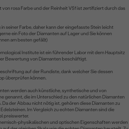
 von rosa Farbe und der Reinheit VS1 ist zertifiziert durch das
 in seiner Farbe, daher kann der eingefasste Stein leicht
 gerne ein Foto der Diamanten auf Lager und Sie können
hnen am besten gefällt)
emological Institute ist ein führender Labor mit dem Hauptsitz
 der Bewertung von Diamanten beschäftigt.
eschriftung auf der Rundiste, dank welcher Sie dessen
op überprüfen können.
anten werden auch künstliche, synthetische und von
e genannt, die im Unterschied zu den natürlichen Diamanten
. Da der Abbau nicht nötig ist, gehören diese Diamanten zu
Edelsteinen. Im Vergleich zu echten Diamanten sind die
l preiswerter.
chemisch-physikalischen und optischen Eigenschaften werden
 auf der gleichen Skala wie die echten Diamanten beurteilt. Zu