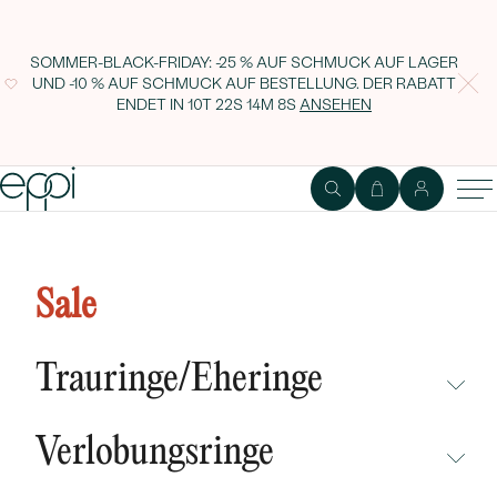
SOMMER-BLACK-FRIDAY: -25 % AUF SCHMUCK AUF LAGER
UND -10 % AUF SCHMUCK AUF BESTELLUNG. DER RABATT
ENDET IN
10T 22S 14M 7S
ANSEHEN
Lab Grown IGI 0.47ct VS1 Fancy
Vivid Yellow Oval Diamant
Sale
Trauringe/Eheringe
NICHT ÜBERSEHEN
Verlobungsringe
NEUHEITEN
NICHT ÜBERSEHEN