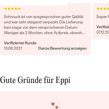
Schmuck ist von ausgesprochen guter Qalität
Super h
und war sehr elegand verpackt. Die Lieferung
Verifiz
kam sogar vor dem versprochenen Datum:
07.12.2
Weniger als 2 Wochen, ohne Aufpreis, obwohl
2-4 Wochen angegeben waren. Bestellung und
Verifizierter Kunde
Lieferung wurde uns telefonisch vom
Bestseller
13.08.2021
Ganze Bewertung anzeigen
sympathischen Kundenservice bestätigt. Wir
werden in Zukunft wieder bestellen. Vielen
Dank!
ANSEHEN
Gute Gründe für Eppi