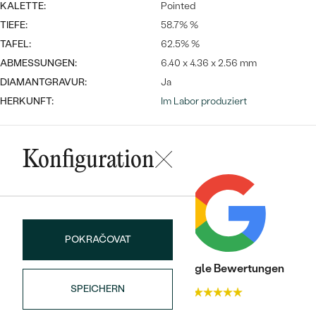
Meistverkaufte
KALETTE:
Pointed
NACH DER FARBE
Meistverkaufte
TIEFE:
58.7% %
Ohrrinnge
NACH DER FORM
TAFEL:
62.5% %
Ringe
ABMESSUNGEN:
6.40 x 4.36 x 2.56 mm
MASSGEFERTIGTER
Personalisierte
DIAMANTGRAVUR:
Ja
HERKUNFT:
Im Labor produziert
ANSEHEN
DIAMANTEN
Halsketten
ANSEHEN
Konfiguration
ANSEHEN
Wave Kollektion
POKRAČOVAT
ANSEHEN
Trusted shop Bewertungen
Google Bewertungen
SPEICHERN
4.9
4.9