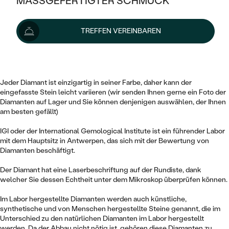
MASSGEFERTIGTER SCHMUCK
1 729 €
SILBER
MIT MEHREREN DIAMANTEN
NACH STYL
GOLD
AUSVERKAUF
AUSVERKAUF
Lieferoptionen
TREFFEN VEREINBAREN
PLATIN
KLASSISCH
HALO
SILBER
WENN SCHMUCK HILFT
Dieser 0.47 ct oval Diamant von gelb Farbe und der Reinheit VS1 ist
NACH MATERIAL
MINIMALISTISCHE
zertifiziert durch das IGI Institut.
DREI STEINE
PLATIN
NACH STYL
GOLD
NACH TYP
Jeder Diamant ist einzigartig in seiner Farbe, daher kann der
MEMOIRE
OHRSTECKER
VINTAGE
eingefasste Stein leicht variieren (wir senden Ihnen gerne ein Foto der
OHRRINGE
SILBER
NACH STYL
Diamanten auf Lager und Sie können denjenigen auswählen, der Ihnen
V-FORM
am besten gefällt)
CREOLEN
IM SET
SOLITÄR
RINGE
PLATIN
IGI oder der International Gemological Institute ist ein führender Labor
VINTAGE
MINIMALISTISCHE
AUSSERGEWÖHNLICH
mit dem Hauptsitz in Antwerpen, das sich mit der Bewertung von
ZUR GEBURT EINES KINDES
ANHÄNGER / KETTEN
Diamanten beschäftigt.
AUSSERGEWÖHNLICHE
NACH STYL
OHRHÄNGER
Der Diamant hat eine Laserbeschriftung auf der Rundiste, dank
PERSONALISIERT
ARMBÄNDER
GESTALTE EINEN RING
MEMOIRE
welcher Sie dessen Echtheit unter dem Mikroskop überprüfen können.
GEHÄMMERTE
SOLITÄR
WÄHLE EINEN RING
MIT STERNZEICHEN
SCHMUCKSET
Im Labor hergestellte Diamanten werden auch künstliche,
MINIMALISTISCHE
VON HAND GRAVIERTE
synthetische und von Menschen hergestellte Steine genannt, die im
HERZ
DIAMANTEN ZUM EINFASSEN
Unterschied zu den natürlichen Diamanten im Labor hergestellt
MINIMALISTISCH
HERRENSCHMUCK
werden. Da der Abbau nicht nötig ist, gehören diese Diamanten zu