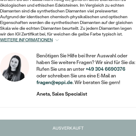
STATEMENT
MIT FÜLLUNG
KINDER
ökologischen und ethischen Edelsteinen. Im Vergleich zu echten
LAB GROWN DIAMANTEN ZUM
MEDAILLON
SCHMUCK FÜR KINDER
Diamanten sind die synthetischen Diamanten viel preiswerter.
SIEGELRINGE
EINFASSEN
IM SET
Aufgrund der identischen chemisch-physikalischen und optischen
PIERCINGS
Eigenschaften werden die synthetischen Diamanten auf der gleichen
KETTEN
BROSCHEN
Skala wie die echten Diamanten beurteilt. Zu jedem Diamanten legen
PERSONALISIERT
FARBIGE DIAMANTEN ZUM EINFASSEN
wir den IGI Zertifikat bei, für welchen die gelbe Farbe typisch ist.
NACH PREIS
HERZKETTEN
SCHMUCKZUBEHÖR
NACH STEIN
WEITERE INFORMATIONEN
GÜNSTIG
NACH EDELSTEIN
NACH EDELSTEIN
MIT DIAMANT
MIT TIEREN
Benötigen Sie Hilfe bei Ihrer Auswahl oder
NACH MATERIAL
MIT DIAMANT
haben Sie weitere Fragen? Wir sind für Sie da:
MIT DIAMANT
LUXURIÖSE
MIT EDELSTEIN
Rufen Sie uns an unter
+49 304 6690376
GOLD
NACH EDELSTEIN
oder schreiben Sie uns eine E-Mail an
MIT EDELSTEIN
MIT LAB GROWN DIAMANT
PERLENOHRRINGE
fragen@eppi.de
. Wir beraten Sie gern!
MIT DIAMANT
SILBER
PERLENRINGE
MIT MOISSANIT
Aneta, Sales Specialist
MIT EDELSTEIN
PLATIN
NACH PREIS
MIT FARBIGEN DIAMANTEN
NACH PREIS
PREISWERTE
PERLENKETTEN
NACH STEIN
MIT SCHWARZEN DIAMANTEN
PREISWERTE
LUXURIÖSE
AUSVERKAUFT
DIAMANTSCHMUCK
NACH PREIS