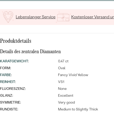
MIT SALT AND PEPPER DIAMANTEN
LUXURIÖSE
PREISWERTE
EDELSTEINSCHMUCK
Meistverkaufte
MIT EDELSTEIN
Lebenslanger Service
Kostenloser Versand 
LUXURIÖSE
SCHMUCK MIT LAB GROWN
Eheringe
DIAMANTEN
NACH MATERIAL
GOLD
PERLENSCHMUCK
Produktdetails
ANSCHAUEN
PLATIN
Details des zentralen Diamanten
NACH STYL
KARATGEWICHT
:
0.47 ct
SILBER
PERSONALISIERT
FORM:
Oval
FARBE
:
Fancy Vivid Yellow
SYMBOLISCH
REINHEIT
:
VS1
FLUORESZENZ:
None
MINIMALISTISCH
GLANZ:
Excellent
SYMMETRIE:
Very good
NACH ANLASS
RUNDISTE:
Medium to Slightly Thick