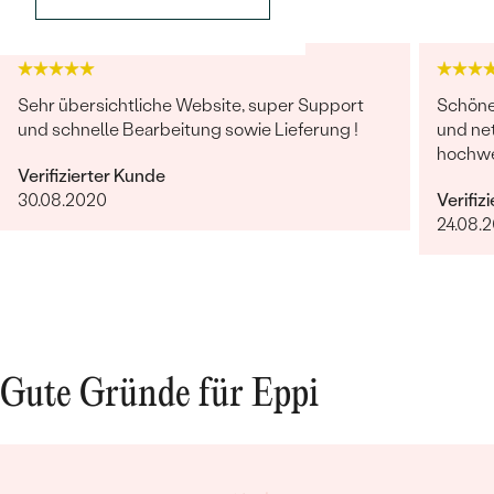
Sehr übersichtliche Website, super Support
Schöne 
und schnelle Bearbeitung sowie Lieferung !
und net
hochwer
Verifizierter Kunde
Bestseller
30.08.2020
Verifiz
24.08.
ANSEHEN
Gute Gründe für Eppi