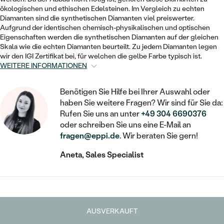
STATEMENT
MIT FÜLLUNG
KINDER
ökologischen und ethischen Edelsteinen. Im Vergleich zu echten
LAB GROWN DIAMANTEN ZUM
MEDAILLON
SCHMUCK FÜR KINDER
Diamanten sind die synthetischen Diamanten viel preiswerter.
SIEGELRINGE
EINFASSEN
IM SET
Aufgrund der identischen chemisch-physikalischen und optischen
PIERCINGS
Eigenschaften werden die synthetischen Diamanten auf der gleichen
KETTEN
BROSCHEN
Skala wie die echten Diamanten beurteilt. Zu jedem Diamanten legen
PERSONALISIERT
FARBIGE DIAMANTEN ZUM EINFASSEN
wir den IGI Zertifikat bei, für welchen die gelbe Farbe typisch ist.
NACH PREIS
HERZKETTEN
SCHMUCKZUBEHÖR
NACH STEIN
WEITERE INFORMATIONEN
GÜNSTIG
NACH EDELSTEIN
NACH EDELSTEIN
MIT DIAMANT
MIT TIEREN
Benötigen Sie Hilfe bei Ihrer Auswahl oder
NACH MATERIAL
MIT DIAMANT
haben Sie weitere Fragen? Wir sind für Sie da:
MIT DIAMANT
LUXURIÖSE
MIT EDELSTEIN
Rufen Sie uns an unter
+49 304 6690376
GOLD
NACH EDELSTEIN
oder schreiben Sie uns eine E-Mail an
MIT EDELSTEIN
MIT LAB GROWN DIAMANT
PERLENOHRRINGE
fragen@eppi.de
. Wir beraten Sie gern!
MIT DIAMANT
SILBER
PERLENRINGE
MIT MOISSANIT
Aneta, Sales Specialist
MIT EDELSTEIN
PLATIN
NACH PREIS
MIT FARBIGEN DIAMANTEN
NACH PREIS
PREISWERTE
PERLENKETTEN
NACH STEIN
MIT SCHWARZEN DIAMANTEN
PREISWERTE
LUXURIÖSE
AUSVERKAUFT
DIAMANTSCHMUCK
NACH PREIS