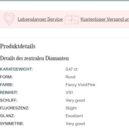
MIT SALT AND PEPPER DIAMANTEN
LUXURIÖSE
PREISWERTE
EDELSTEINSCHMUCK
Meistverkaufte
MIT EDELSTEIN
Lebenslanger Service
Kostenloser Versand 
LUXURIÖSE
SCHMUCK MIT LAB GROWN
Eheringe
DIAMANTEN
NACH MATERIAL
GOLD
PERLENSCHMUCK
Produktdetails
ANSCHAUEN
PLATIN
Details des zentralen Diamanten
NACH STYL
KARATGEWICHT
:
0.47 ct
SILBER
PERSONALISIERT
FORM:
Rund
FARBE
:
Fancy Vivid Pink
SYMBOLISCH
REINHEIT
:
VS1
SCHLIFF:
Very good
MINIMALISTISCH
FLUORESZENZ:
Slight
GLANZ:
Excellent
NACH ANLASS
SYMMETRIE:
Very good