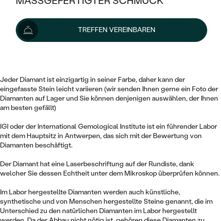
MASSGEFERTIGTER SCHMUCK
1 631 €
SILBER
MIT MEHREREN DIAMANTEN
NACH STYL
GOLD
AUSVERKAUF
AUSVERKAUF
Lieferoptionen
TREFFEN VEREINBAREN
PLATIN
KLASSISCH
HALO
SILBER
WENN SCHMUCK HILFT
Dieser 0.47 ct runde Diamant von rosa Farbe und der Reinheit VS1 ist
NACH MATERIAL
MINIMALISTISCHE
zertifiziert durch das IGI Institut.
DREI STEINE
PLATIN
NACH STYL
GOLD
NACH TYP
Jeder Diamant ist einzigartig in seiner Farbe, daher kann der
MEMOIRE
OHRSTECKER
VINTAGE
eingefasste Stein leicht variieren (wir senden Ihnen gerne ein Foto der
OHRRINGE
SILBER
NACH STYL
Diamanten auf Lager und Sie können denjenigen auswählen, der Ihnen
V-FORM
am besten gefällt)
CREOLEN
IM SET
SOLITÄR
RINGE
PLATIN
IGI oder der International Gemological Institute ist ein führender Labor
VINTAGE
MINIMALISTISCHE
AUSSERGEWÖHNLICH
mit dem Hauptsitz in Antwerpen, das sich mit der Bewertung von
ZUR GEBURT EINES KINDES
ANHÄNGER / KETTEN
Diamanten beschäftigt.
AUSSERGEWÖHNLICHE
NACH STYL
OHRHÄNGER
Der Diamant hat eine Laserbeschriftung auf der Rundiste, dank
PERSONALISIERT
ARMBÄNDER
GESTALTE EINEN RING
MEMOIRE
welcher Sie dessen Echtheit unter dem Mikroskop überprüfen können.
GEHÄMMERTE
SOLITÄR
WÄHLE EINEN RING
MIT STERNZEICHEN
SCHMUCKSET
Im Labor hergestellte Diamanten werden auch künstliche,
MINIMALISTISCHE
VON HAND GRAVIERTE
synthetische und von Menschen hergestellte Steine genannt, die im
HERZ
DIAMANTEN ZUM EINFASSEN
Unterschied zu den natürlichen Diamanten im Labor hergestellt
MINIMALISTISCH
HERRENSCHMUCK
werden. Da der Abbau nicht nötig ist, gehören diese Diamanten zu