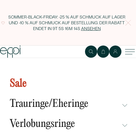
SOMMER-BLACK-FRIDAY: -25 % AUF SCHMUCK AUF LAGER
UND -10 % AUF SCHMUCK AUF BESTELLUNG. DER RABATT
ENDET IN
9T 5S 16M 14S
ANSEHEN
Lab Grown IGI 0.47ct VS1 Fancy
Vivid Pink Rund Diamant
Sale
Trauringe/Eheringe
NICHT ÜBERSEHEN
Verlobungsringe
NEUHEITEN
NICHT ÜBERSEHEN