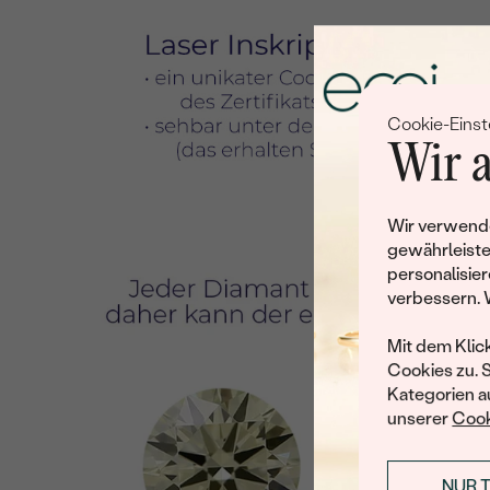
Cookie-Einst
Wir a
Wir verwende
gewährleiste
personalisier
verbessern. 
Mit dem Klic
Cookies zu. 
Kategorien au
unserer
Cook
NUR 