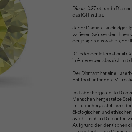
Dieser 0.37 ct runde Diamant
das IGI Institut.
Jeder Diamant ist einzigartig
variieren (wir senden Ihnen
denjenigen auswählen, der I
IGI oder der International G
in Antwerpen, das sich mit
Der Diamant hat eine Laserb
Echtheit unter dem Mikrosk
Im Labor hergestellte Diam
Menschen hergestellte Stein
im Labor hergestellt werden
ökologischen und ethischen 
synthetischen Diamanten vie
Aufgrund der identischen 
die synthetischen Diamanten