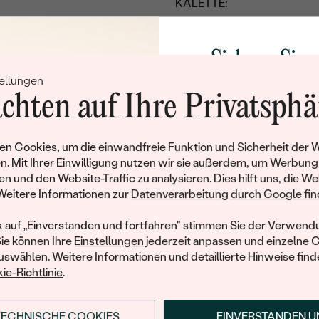
KALETTE:
TIEFE:
TAFEL:
Sichern Sie 
ABMESSUNGEN:
ellungen
Rabatt auf Ih
chten auf Ihre Privatsphä
DIAMANTGRAVUR:
Schmucks
HERKUNFT:
Werden Sie Teil unse
n Cookies, um die einwandfreie Funktion und Sicherheit der 
und entdecken Sie die W
n. Mit Ihrer Einwilligung nutzen wir sie außerdem, um Werbung
gefertigten Schmucks
en und den Website-Traffic zu analysieren. Dies hilft uns, die We
Willkommensgeschen
Weitere Informationen zur
Datenverarbeitung durch Google find
Ihnen umgehend einen 
Ihren ersten Ein
k auf „Einverstanden und fortfahren" stimmen Sie der Verwendu
Sie können Ihre
Einstellungen
jederzeit anpassen und einzelne 
swählen. Weitere Informationen und detaillierte Hinweise finde
ie-Richtlinie
.
TECHNISCHE COOKIES
EINVERSTANDEN 
ANMELDEN & RABAT