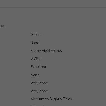
ten
0.37 ct
Rund
Fancy Vivid Yellow
VVS2
Excellent
None
Very good
Very good
Medium to Slightly Thick