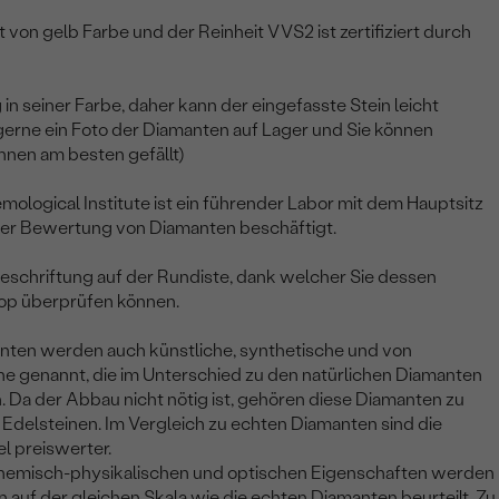
 von gelb Farbe und der Reinheit VVS2 ist zertifiziert durch
 in seiner Farbe, daher kann der eingefasste Stein leicht
 gerne ein Foto der Diamanten auf Lager und Sie können
hnen am besten gefällt)
emological Institute ist ein führender Labor mit dem Hauptsitz
 der Bewertung von Diamanten beschäftigt.
eschriftung auf der Rundiste, dank welcher Sie dessen
op überprüfen können.
anten werden auch künstliche, synthetische und von
e genannt, die im Unterschied zu den natürlichen Diamanten
. Da der Abbau nicht nötig ist, gehören diese Diamanten zu
Edelsteinen. Im Vergleich zu echten Diamanten sind die
l preiswerter.
chemisch-physikalischen und optischen Eigenschaften werden
 auf der gleichen Skala wie die echten Diamanten beurteilt. Zu