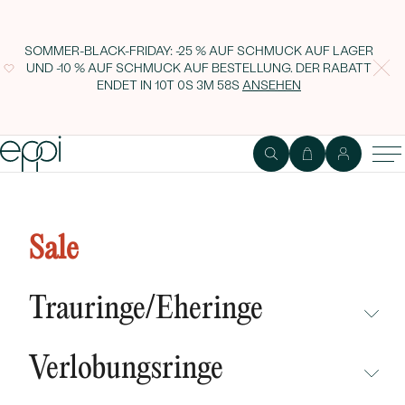
SOMMER-BLACK-FRIDAY: -25 % AUF SCHMUCK AUF LAGER
UND -10 % AUF SCHMUCK AUF BESTELLUNG. DER RABATT
ENDET IN
10T 0S 3M 58S
ANSEHEN
Lab Grown IGI 0.35ct VS2 Fancy
Vivid Pink Rund Diamant
Sale
Trauringe/Eheringe
NICHT ÜBERSEHEN
Verlobungsringe
NEUHEITEN
NICHT ÜBERSEHEN