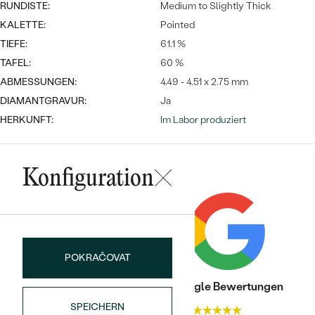
Meistverkaufte
RUNDISTE:
Medium to Slightly Thick
NACH DER FARBE
Meistverkaufte
KALETTE:
Pointed
Ohrrinnge
NACH DER FORM
TIEFE:
61.1 %
Ringe
TAFEL:
60 %
MASSGEFERTIGTER
Personalisierte
ABMESSUNGEN:
4.49 - 4.51 x 2.75 mm
DIAMANTGRAVUR:
Ja
ANSEHEN
DIAMANTEN
Halsketten
HERKUNFT:
Im Labor produziert
ANSEHEN
Konfiguration
ANSEHEN
Wave Kollektion
POKRAČOVAT
ANSEHEN
Trusted shop Bewertungen
Google Bewertungen
SPEICHERN
4.9
4.9