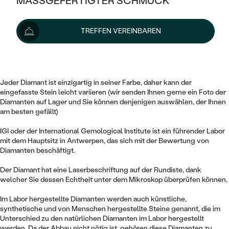
MASSGEFERTIGTER SCHMUCK
1 138 €
SILBER
MIT MEHREREN DIAMANTEN
NACH STYL
GOLD
AUSVERKAUF
AUSVERKAUF
Lieferoptionen
TREFFEN VEREINBAREN
PLATIN
KLASSISCH
HALO
SILBER
WENN SCHMUCK HILFT
Dieser 0.35 ct runde Diamant von rosa Farbe und der Reinheit VS2 ist
NACH MATERIAL
MINIMALISTISCHE
zertifiziert durch das IGI Institut.
DREI STEINE
PLATIN
NACH STYL
GOLD
NACH TYP
Jeder Diamant ist einzigartig in seiner Farbe, daher kann der
MEMOIRE
OHRSTECKER
VINTAGE
eingefasste Stein leicht variieren (wir senden Ihnen gerne ein Foto der
OHRRINGE
SILBER
NACH STYL
Diamanten auf Lager und Sie können denjenigen auswählen, der Ihnen
V-FORM
am besten gefällt)
CREOLEN
IM SET
SOLITÄR
RINGE
PLATIN
IGI oder der International Gemological Institute ist ein führender Labor
VINTAGE
MINIMALISTISCHE
AUSSERGEWÖHNLICH
mit dem Hauptsitz in Antwerpen, das sich mit der Bewertung von
ZUR GEBURT EINES KINDES
ANHÄNGER / KETTEN
Diamanten beschäftigt.
AUSSERGEWÖHNLICHE
NACH STYL
OHRHÄNGER
Der Diamant hat eine Laserbeschriftung auf der Rundiste, dank
PERSONALISIERT
ARMBÄNDER
GESTALTE EINEN RING
MEMOIRE
welcher Sie dessen Echtheit unter dem Mikroskop überprüfen können.
GEHÄMMERTE
SOLITÄR
WÄHLE EINEN RING
MIT STERNZEICHEN
SCHMUCKSET
Im Labor hergestellte Diamanten werden auch künstliche,
MINIMALISTISCHE
VON HAND GRAVIERTE
synthetische und von Menschen hergestellte Steine genannt, die im
HERZ
DIAMANTEN ZUM EINFASSEN
Unterschied zu den natürlichen Diamanten im Labor hergestellt
MINIMALISTISCH
HERRENSCHMUCK
werden. Da der Abbau nicht nötig ist, gehören diese Diamanten zu