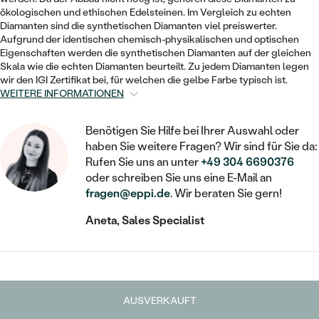
STATEMENT
MIT FÜLLUNG
KINDER
ökologischen und ethischen Edelsteinen. Im Vergleich zu echten
LAB GROWN DIAMANTEN ZUM
MEDAILLON
SCHMUCK FÜR KINDER
Diamanten sind die synthetischen Diamanten viel preiswerter.
SIEGELRINGE
EINFASSEN
IM SET
Aufgrund der identischen chemisch-physikalischen und optischen
PIERCINGS
Eigenschaften werden die synthetischen Diamanten auf der gleichen
KETTEN
BROSCHEN
Skala wie die echten Diamanten beurteilt. Zu jedem Diamanten legen
PERSONALISIERT
FARBIGE DIAMANTEN ZUM EINFASSEN
wir den IGI Zertifikat bei, für welchen die gelbe Farbe typisch ist.
NACH PREIS
HERZKETTEN
SCHMUCKZUBEHÖR
NACH STEIN
WEITERE INFORMATIONEN
GÜNSTIG
NACH EDELSTEIN
NACH EDELSTEIN
MIT DIAMANT
MIT TIEREN
Benötigen Sie Hilfe bei Ihrer Auswahl oder
NACH MATERIAL
MIT DIAMANT
haben Sie weitere Fragen? Wir sind für Sie da:
MIT DIAMANT
LUXURIÖSE
MIT EDELSTEIN
Rufen Sie uns an unter
+49 304 6690376
GOLD
NACH EDELSTEIN
oder schreiben Sie uns eine E-Mail an
MIT EDELSTEIN
MIT LAB GROWN DIAMANT
PERLENOHRRINGE
fragen@eppi.de
. Wir beraten Sie gern!
MIT DIAMANT
SILBER
PERLENRINGE
MIT MOISSANIT
Aneta, Sales Specialist
MIT EDELSTEIN
PLATIN
NACH PREIS
MIT FARBIGEN DIAMANTEN
NACH PREIS
PREISWERTE
PERLENKETTEN
NACH STEIN
MIT SCHWARZEN DIAMANTEN
PREISWERTE
LUXURIÖSE
AUSVERKAUFT
DIAMANTSCHMUCK
NACH PREIS