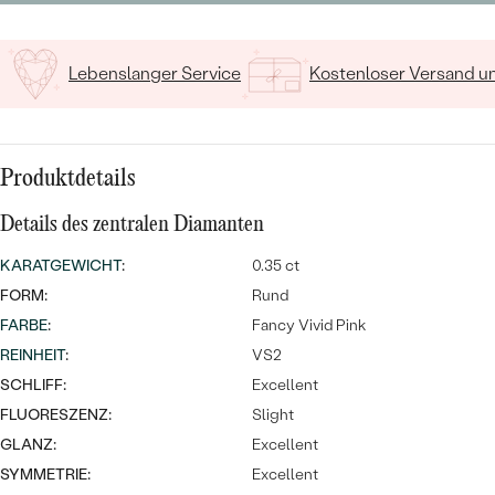
MIT SALT AND PEPPER DIAMANTEN
LUXURIÖSE
PREISWERTE
EDELSTEINSCHMUCK
Meistverkaufte
MIT EDELSTEIN
Lebenslanger Service
Kostenloser Versand 
LUXURIÖSE
SCHMUCK MIT LAB GROWN
Eheringe
DIAMANTEN
NACH MATERIAL
GOLD
PERLENSCHMUCK
Produktdetails
ANSCHAUEN
PLATIN
Details des zentralen Diamanten
NACH STYL
KARATGEWICHT
:
0.35 ct
SILBER
PERSONALISIERT
FORM:
Rund
FARBE
:
Fancy Vivid Pink
SYMBOLISCH
REINHEIT
:
VS2
SCHLIFF:
Excellent
MINIMALISTISCH
FLUORESZENZ:
Slight
GLANZ:
Excellent
NACH ANLASS
SYMMETRIE:
Excellent